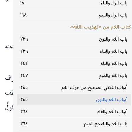
باب الراء والباء
١٨٠
ممّا أخذوا عند الغَنيمة.
باب الراء والميم
١٩٨
كتاب اللام من «تهذيب اللغة»
أبو سَعيد :
نفّلتُ
فلاناً على فلان ، أي فَضَّلته.
باب اللام والنون
٢٣٩
و
نَفَّلت
عن فلانٍ ما قيل فيه
تَنْفِيلاً
، إذا نَضَحْت عنه
باب اللام والفاء
٢٣٩
ودَفَعْته.
باب اللام والباء
٢٤٢
باب اللام والميم
٢٤٧
و
النَّوفليّة
: شيء تَتَّخذه نساء الأعراب من صُوف
أبواب الثلاثي الصحيح من حرف اللام
٢٥٥
يكون في غِلَظٍ أقلّ من الساعد ، ثم يُحْشَى ، ويُعطف
أبواب اللام والنون
٢٥٥
فتضعه المرأة على رأسها ، ثم تَختمر عليه ؛ ومنه قولُ
أبواب اللام والفاء
٢٦٤
جِيران العَود :
باب اللام والباء مع الميم
٢٦٤