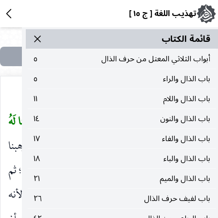
تهذيب اللغة [ ج ١٥ ]
قائمة الکتاب
أبواب الثلاثي المعتل من حرف الذال
٥
باب الذال والراء
٥
باب الذال واللام
١١
وقال الله جلّ وعزّ في قصة إبراهيم
:
وَوَهَبْنا لَهُ
باب الذال والنون
١٤
عليه‌السلام
(
باب الذال والفاء
١٧
إِسْحاقَ وَيَعْقُوبَ نافِلَةً
[الأنبياء : ٧٢]. كأنه قال : وهبنا
)
باب الذال والباء
١٨
لإبراهيم إسحاق ، فكان كالفَرْض له ، لأنه دعا الله به ؛ ثم
باب الذال والميم
٢١
قال :
وَيَعْقُوبَ نافِلَةً
،
فالنافلة
ليعقوب خاصّة ، لأنه
)
(
باب لفيف حرف الذال
٢٦