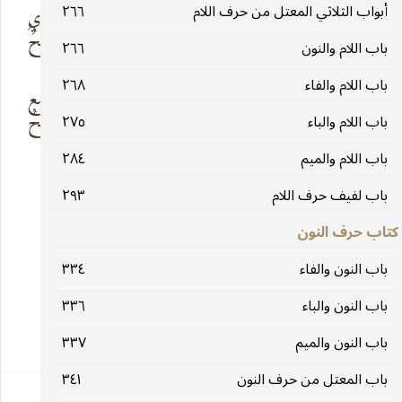
أبواب الثلاثي المعتل من حرف اللام
٢٦٦
ألّا لا تُغرّن امرءاً
على الرأس بَعْدِي
نَوْفليّة
والتّرائِبُ وُضَّحُ
باب اللام والنون
٢٦٦
باب اللام والفاء
٢٦٨
ولا فاحِمٌ يُسْقَى
أساوِدُ يَزْهاها مع
الدِّهان كأنَّه
اللَّيل أَبْطَحُ
باب اللام والباء
٢٧٥
باب اللام والميم
٢٨٤
الليث :
النَّوفلة
: المَمْلحة.
باب لفيف حرف اللام
٢٩٣
كتاب حرف النون
ولا أَعرفه.
باب النون والفاء
٣٣٤
فنل :
ثعلب ، عن ابن الأعرابي : يُقال لِرقبة
باب النون والباء
٣٣٦
٢٥٧
باب النون والميم
٣٣٧
باب المعتل من حرف النون
٣٤١