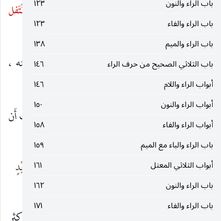
باب الراء والنون
١٢٣
الهِبَة ، و
النَّفل
: التَّطوّع ، و
النَّفل
: نَبْتٌ مَعْروف ، و
انْتَفل
باب الراء والفاء
١٢٣
الرَّجُل ، إذا اعْتَذَر.
باب الراء والميم
١٣٨
أبو عُبيد ، وابن شميل :
انْتَفَلْت
منه وأنْتَفيت منه ،
باب الثلاثي الصحيح من حرف الراء
١٤٦
أبواب الراء واللام
١٤٦
بمعنًى واحد.
أبواب الراء والنون
١٥٠
الليث : قال لي فلانٌ قولاً
فانْتفلت
منه ، أي أنكرت أَن
أبواب الراء والفاء
١٥٨
أَكون فَعَلْته ؛ وأَنشد :
باب الراء والباء مع الميم
١٥٩
أمُنْتَفِلاً مِن نَصْر بُهَثَة
وتَنْفلُني مِن آلِ زَيْدٍ
أبواب الثلاثي المعتل
١٦١
دائباً
فبِئسَما
باب الراء والنون
١٦٢
باب الراء والفاء
١٧١
ابن السِّكيت :
تَنَفَّل
فلانٌ على أصحابه ، إذا أخذ أكثر