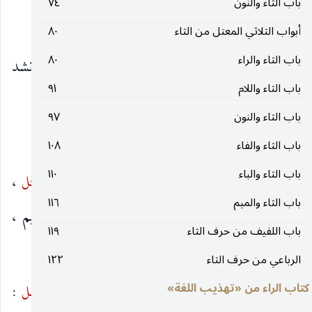
باب الثاء والنون
٧٤
ويُقال لبعض أولاد السِّباع :
نَوْفَل.
أبواب الثلاثي المعتل من الثاء
٨٠
باب الثاء والراء
٨٠
أبو عُبيد
النَّوفل
: العَطِيّة ، تُشَبّه بالبَحْر ؛ وأنشد
باب الثاء واللام
٩١
الأعْشى باهلة :
باب الثاء والنون
٩٧
* يأبَى الظُّلَامة مِنه النَّوْفَلُ الزُّفَرُ*
باب الثاء والفاء
١٠٨
باب الثاء والباء
١١٠
عمرو ، عن أبيه ، هو : اليَمّ ، والقَلْمس ، و
النَّوْفل
،
باب الثاء والميم
١١٦
والمُهْرُقان ، والدَّأْماء ، وخُضَارة ، والأَخْضر ، والعُلَيم ،
باب اللفيف من حرف الثاء
١١٩
والخَسِيف.
الرباعي من حرف الثاء
١٢٢
ثعلب ، عن ابن الأعرابيّ :
النَّفل
: الغَنائم ، و
النَّفل
:
كتاب الراء من «تهذيب اللغة»