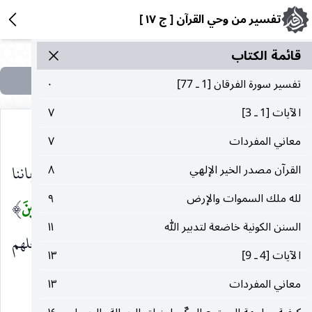
تفسير من وحي القرآن [ ج ١٧ ]
قائمة الکتاب
تفسير سورة الفرقان [1 ـ 77]
٠
الآيات‌ [1 ـ 3]
٧
معاني‌ المفردات‌
٧
ولنقوّم ما انحرفنا فيه ، ولنكمل ما نقص من إيماننا
القرآن‌ مصدر الخير الإلهي‌
٨
لله‌ ملك‌ السموات‌ و‌الإرض‌
٩
وأعمالنا ، فيستقيم لنا السبيل ،
فَنَكُونَ مِنَ الْمُؤْمِنِينَ
)
(
السنن‌ الكونية خاضعة لتدبير ‌الله‌
١١
الذين ينالهم الله بكرامته ، ويرحمهم برحمته ، ويدخلهم
الآيات‌ [4 ـ 9]
١٣
في جنته.
معاني‌ المفردات‌
١٣