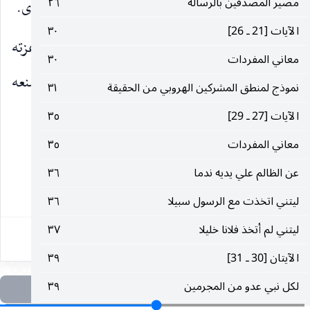
مصير المصدقين‌ بالرسالة
٢٦
الدنيا ولم يخافوا مقام ربهم ، ولم ينهوا النفس عن الهوى.
الآيات‌ [21 ـ 26]
٣٠
وَإِنَّ رَبَّكَ لَهُوَ الْعَزِيزُ الرَّحِيمُ
فلا ينتقص من عزته
)
(
معاني‌ المفردات‌
٣٠
أحد ، ممن يكفر أو يشرك به أو يتمرد عليه ، ولا يمنعه
نموذج‌ لمنطق‌ المشركين‌ الهروبي‌ ‌من‌ الحقيقة
٣١
ذلك من رحمة من يستحق الرحمة من هؤلاء.
الآيات‌ [27 ـ 29]
٣٥
معاني‌ المفردات‌
٣٥
* * *
‌عن‌ الظالم‌ ‌علي‌ يديه‌ ندما
٣٦
١٣٢
ليتني‌ اتخذت‌ ‌مع‌ الرسول‌ سبيلا
٣٦
ليتني‌ ‌لم‌ أتخذ فلانا خليلا
٣٧
الآيتان‌ [30 ـ 31]
٣٩
لكل‌ نبي‌ عدو ‌من‌ المجرمين‌
٣٩