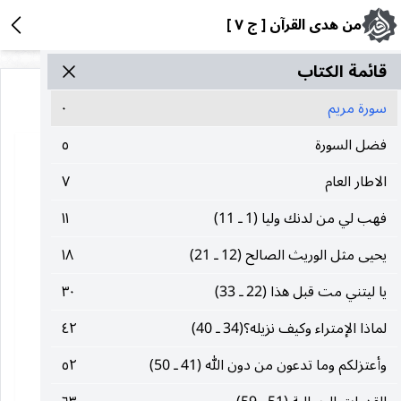
من هدى القرآن [ ج ٧ ]
قائمة الکتاب
سورة مريم
٠
فضل السورة
٥
الاطار العام
٧
فهب لي من لدنك وليا (1 ـ 11)
١١
يحيى مثل الوريث الصالح (12 ـ 21)
١٨
يا ليتني مت قبل هذا (22 ـ 33)
٣٠
لماذا الإمتراء وكيف نزيله؟(34 ـ 40)
٤٢
وأعتزلكم وما تدعون من دون الله (41 ـ 50)
٥٢