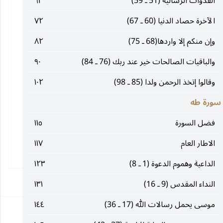
القدوات الرسالية (51 ـ 59)
٦٣
الآخرة حصاد الدنيا (60 ـ 67)
٧٢
وإن منكم إلا واردها(68 ـ 75)
٨٢
والباقيات الصالحات خير عند ربك (76 ـ 84)
٩٠
وقالوا إتخذ الرحمن ولدا (85 ـ 98)
١٠٢
سورة طه
فضل السورة
١١٥
الاطار العام
١١٧
الداعية وهموم الدعوة (1 ـ 8)
١٢٣
١
النداء المقدس (9 ـ 16)
١٣١
موسى يحمل رسالات الله (17 ـ 36)
١٤٤