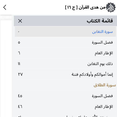
من هدى القرآن [ ج ١٦ ]
قائمة الکتاب
سورة التغابن
٠
فضل السورة
٥
الإطار العام
٦
ذلك يوم التغابن
١١
إنما أموالكم وأولادكم فتنة
٢٧
سورة الطلاق
فضل السورة
٤٥
الإطار العام
٤٦