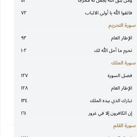
ومن يتق الله يجعل له مخرجا
٥١
فاتقوا الله يا أولي الالباب
٧٢
سورة التحريم
الإطار العام
٩٣
تحرم ما أحل الله لك
١٠٢
سورة الملك
فضل السورة
١٢٧
الإطار العام
١٢٨
تبارك الذي بيده الملك
١٣٤
إن الكافرون إلا في غرور
١٦١
سورة القلم
١