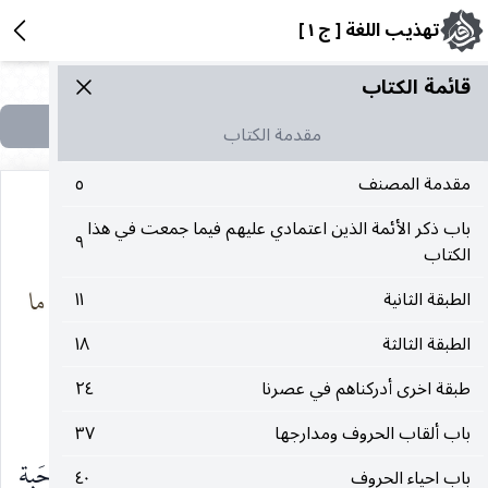
تهذيب اللغة [ ج ١ ]
قائمة الکتاب
مقدمة الكتاب
مقدمة المصنف
٥
باب ذكر الأئمة الذين اعتمادي عليهم فيما جمعت في هذا
٩
الكتاب
من الصَّفا العاسي
عَزَازَه ويهتمِرْن ما
الطبقة الثانية
١١
ويَدهَسْنَ الغَدَرْ
انْهمَرْ
الطبقة الثالثة
١٨
طبقة اخرى أدركناهم في عصرنا
٢٤
و
تعزَّز
لحمُ الناقة ، إذا اشتدّ وصلُب.
باب ألقاب الحروف ومدارجها
٣٧
وقال أبو عمرو في مسائل الوادي : أبعدها سيلا الرَّحَبة
باب احياء الحروف
٤٠