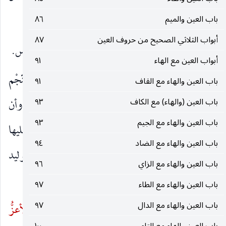
ويقال
عَزُزت
الناقة ، إذا ضاق إحليلُها ولها لبنٌ كثير.
باب العين والميم
٨٦
أبواب الثلاثي الصحيح من حروف العين
٨٧
قلت : أظهر التضعيف في
عَزُزت
، وليس ذلك بقياس.
أبواب العين مع الهاء
٩١
وقول الله جلّ و
عزّ
:
أَفَرَأَيْتُمُ اللَّاتَ وَالْعُزَّى
[النّجْم
)
(
باب العين والهاء مع القاف
٩١
: ١٩] جاء في التفسير أن اللاتَ صنَم كان لثقيف ، وأن
باب العين (والهاء) مع الكاف
٩٣
باب العين والهاء مع الجيم
٩٣
العُزَّى
سمُرةٌ كانت لغطَفانَ يعبدونها ، وكانوا بنَوْا عليها
باب العين والهاء مع الضاد
٩٤
بيتاً وأقاموا لها سَدَنة ، فبعث النبي
خالد بن الوليد
صلى‌الله‌عليه‌وسلم
باب العين والهاء مع الزاي
٩٦
إليها ، فهدم البيت وأحْرق السَّمُرة.
باب العين والهاء مع الطاء
٩٧
باب العين والهاء مع الدال
٩٧
و
العُزَّى
: تأنيث
الأعزّ
، مثل الكبرى والأكبر. و
الأعزُّ