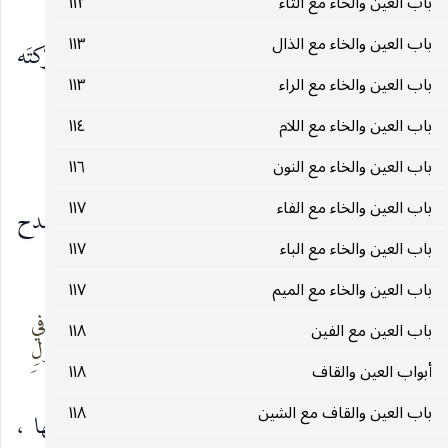
وراحتْه بَلِيلٌ زَعزَعُ
باب العين والخاء مع التاء
١١٢
باب العين والخاء مع الذال
١١٣
و
زعزعتُ
الشيءَ ، إذا أرَغْتَ إزالته من مُثَبَّته فحرّكتَه
باب العين والخاء مع الراء
١١٣
تحريكاً. وقال :
باب العين والخاء مع اللام
١١٤
لزُعزِعَ من هذا السَّريرِ جوانبُه
باب العين والخاء مع النون
١١٦
باب العين والخاء مع الفاء
١١٧
و
الزَّعزاعة
: الكتيبة الكثيرة الخيل. وقال زهَيرٌ يمدح
باب العين والخاء مع الباء
١١٧
رجلاً :
باب العين والخاء مع الميم
١١٧
يُعطِي جزيلاً ويسمو
بالخيل للقوم في
باب العين مع الفين
١١٨
غير متّئدٍ
الزَّعزاعة الجُولِ
أبواب العين والقاف
١١٨
باب العين والقاف مع الشين
١١٨
أراد في الكتيبة التي يتحرَّك جُلها ، أي ناحيتها ،