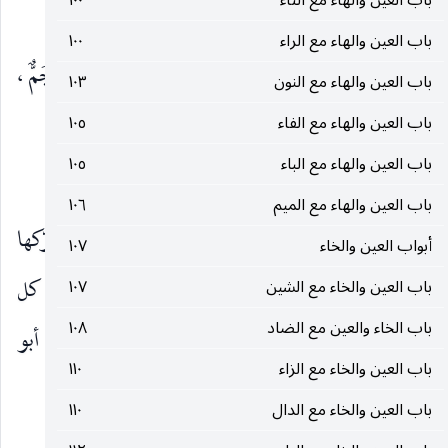
باب العين والهاء مع التاء
١٠٠
بمعنى
العزيز
، و
العُزَّى
بمعنى
العزيزة
.
باب العين والهاء مع الراء
١٠٠
وقال أبو زيد : يقال : إنّما فلانٌ عنزٌ
عَزُوزٌ
لها دَرٌّ جَمٌّ ،
باب العين والهاء مع النون
١٠٣
إذا كان كثير المال شحيحاً و
العزوز
: الضيّقة الإحليل.
باب العين والهاء مع الفاء
١٠٥
باب العين والهاء مع الباء
١٠٥
وقال ابن شُميل : شاةٌ
عَزوزٌ
بيِّنة
العِزاز
.
باب العين والهاء مع الميم
١٠٦
زعّ :
يقال للرِّيح الشديدة التي تقلع الأشجار وتحرّكها
أبواب العين والخاء
١٠٧
تحريكاً شديداً : ريح
زَعزعانٌ
و
زَعْزَعٌ
و
زَعزاع
، كل
باب العين والخاء مع الشين
١٠٧
باب الخاء والعين مع الضاد
١٠٨
ذلك مسموع من العرب ، والجميع
الزعازع.
وقال أبو
باب العين والخاء مع الزاء
١١٠
ذؤيب :
باب العين والخاء مع الدال
١١٠