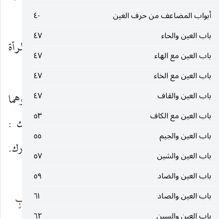
أبواب المضاعف من حرف العين
٤٠
، ثم الشُّعبة ، ثم التَّلْعة ، ثم المِذْنب ، ثم
العَزَازة
.
باب العين والحاء
٤٧
وقال الفرّاء :
العَزَّة
: بنت الظَّبية ، وبها سمِّيت المرأة
باب العين مع الهاء
٤٧
عَزّة
.
باب العين مع الخاء
٤٧
باب العين والقاف
٤٧
وقال أبو عبيدةَ في كتاب «الخيل» :
العزيزاء
وهما
باب العين مع الكاف
٥٣
عُزَيزاوا الفرس : ما بين جاعرتيه. وقال أبو مالك :
باب العين والجيم
٥٥
العُزَيزاء
: عصبة رقيقة مركّبة في عظم الخَوْران إلى الورك.
باب العين والشين
٥٧
وأنشد في صفة الفرس :
باب العين والضاد
٥٩
باب العين والصاد
أمِرَّت عُزيزاهُ
٦١
إلى كفلٍ رابٍ وصُلْبٍ
ونيطت كُرومهُ
موثِّقِ
باب العين والسين
٦٢