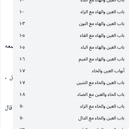
باب العين والهاء مع التاء
١٠٠
وقال الليث :
العَنَج
بلغة هذيل : الرَّجُل.
باب العين والهاء مع الراء
١٠٠
باب العين والهاء مع النون
١٠٣
قال : ويقال بالغَين : غَنَج.
باب العين والهاء مع الفاء
١٠٥
قلت : قاله ابنُ الأعرابيّ وغيره بالغين ، ولم أسمعه
باب العين والهاء مع الباء
١٠٥
بالعين من أحدٍ يُرجع إلى علمه ، ولا أدري ما صحتُه.
باب العين والهاء مع الميم
١٠٦
أبواب العين والخاء
١٠٧
أبو عبيد عن الأصمعيّ :
العَناجيج
: جياد الخيل ،
باب العين والخاء مع الشين
١٠٧
واحدها
عُنجوج.
باب الخاء والعين مع الضاد
١٠٨
باب العين والخاء مع الزاء
وقال الليث : ويكون
العُنْجُوج
١١٠
من النجائب أيضاً قال
باب العين والخاء مع الدال
١١٠
: و
العُنجُج
: الضَّيْمُرَانُ من الرَّياحين.