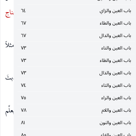
باب العين والزاي
٦٤
ذلك بالبكر الصغير إذا رِيضَ. وهو مأخوذٌ من
عِناج
باب العين والطاء
٦٧
الدَّلو.
باب العين والدال
٦٧
قال : ومن أمثالهم : «عَودٌ يُعَلَّم
العَنْج
» ، يضرب مثلاً
باب العين والتاء
٧٣
لمن أخذ في تعلُّم شيءٍ بعد ما كبِر.
باب العين والظاء
٧٣
باب العين والذال
٧٣
وقال أبو زيد :
عنجت
البعير
أعنُجه عَنْجاً
، إذا جذبتَ
باب العين والثاء
٧٤
خطامه إليك وأنت راكبُه.
باب العين والراء
٧٥
وقال أبو حاتم : قال الأصمعيّ في قولهم : «عَودٌ يعلَّم
باب العين واللام
٧٨
باب العين والنون
٨١
العَنْجَ
» : أي يرُاضُ فيردّ على رجليه.
باب العين والفاء
٨٥