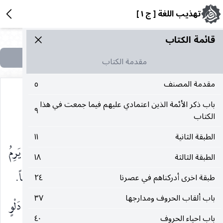
تهذيب اللغة [ ج ١ ]
قائمة الکتاب
مقدمة الكتاب
مقدمة المصنف
٥
باب ذكر الأئمة الذين اعتمادي عليهم فيما جمعت في هذا
٩
الكتاب
حيائها ، وهو شبيهٌ بالعَفَل ، يقال ناقة
عَجْناء
.
الطبقة الثانية
١١
وقال ابنُ دريد : العَجِنة و
العَجْناء
من الإبل : التي يَرِمُ
الطبقة الثالثة
١٨
حياؤها فلا تلقح. قال : و
المعتَجِنة
: التي قد انتهت سِمَناً.
طبقة اخرى أدركناهم في عصرنا
٢٤
باب ألقاب الحروف ومدارجها
٣٧
عنج :
أبو عبيد عن الأصمعي :
العِناج
إن كان في دَلْوٍ
باب احياء الحروف
٤٠