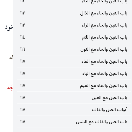
باب العين والخاء مع التاء
١١٢
قلت : لم أسمعه لغيره.
باب العين والخاء مع الذال
١١٣
باب العين والخاء مع الراء
١١٣
ويقال : إنّي لا أرى لأمرك
عِناجاً
، أي مِلاكاً ، مأخوذ
باب العين والخاء مع اللام
١١٤
من
عِناج
الدَّلو. وأنشد الليث :
باب العين والخاء مع النون
١١٦
وبعضُ القول ليس له
كسَيْل الماء ليس له
باب العين والخاء مع الفاء
١١٧
عِناجٌ
إتاءُ
باب العين والخاء مع الباء
١١٧
باب العين والخاء مع الميم
١١٧
عمرو عن أبيه :
أعنجَ
الرجل ، إذا اشتكى
عِناجَه.
باب العين مع الفين
١١٨
و
العِناج
: وجع الصُّلب والمفاصل.
أبواب العين والقاف
١١٨
وقال ابن دريد : رجلٌ
مِعْنجٌ
: يتعرَّض للأمور.
باب العين والقاف مع الشين
١١٨