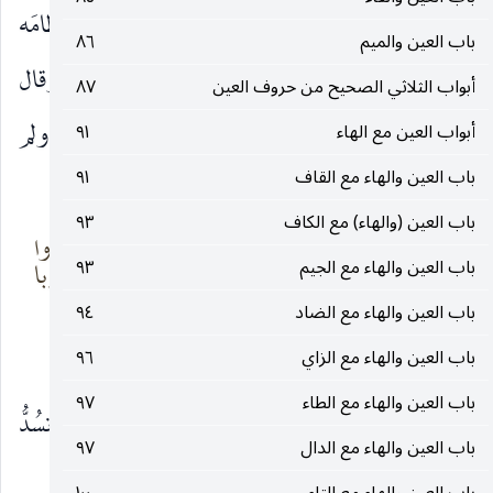
قال : وقال أبو زيد :
العَنْج
: أن يجذب راكبُه خِطامَه
باب العين والميم
٨٦
قِبَلَ رأسه ، حتَّى ربَّما لزِم ذِفراه بقادمة الرَّحْل. وقال
أبواب الثلاثي الصحيح من حروف العين
٨٧
الحطيئة يمدح قوماً عقدوا لجارهم عهداً فوفوا به ولم
أبواب العين مع الهاء
٩١
باب العين والهاء مع القاف
٩١
يُخفروه :
باب العين (والهاء) مع الكاف
٩٣
قومٌ إذا عَقدوا عَقداً
شَدُّوا العِناجَ وشدُّوا
باب العين والهاء مع الجيم
٩٣
لجارهمُ
فوقه الكَرَبا
باب العين والهاء مع الضاد
٩٤
وهذه أمثالٌ ضربها لإيفائهم بالعهد.
باب العين والهاء مع الزاي
٩٦
باب العين والهاء مع الطاء
٩٧
وقال النضر :
عَنَجة
الهَوْدجِ : عضادةٌ عند بابه تسُدُّ
باب العين والهاء مع الدال
٩٧
الباب.