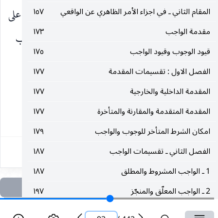
المقام الثاني ـ في اجزاء الأمر الظاهري عن الواقعي
١٥٧
لأن متعلقه حاصل فلا محالة لا بد من سقوطه ـ على
مقدمة الواجب
١٧٣
الخلاف في معنى سقوط الأمر بالامتثال ـ واما بقاء طلب
قيود الوجوب وقيود الواجب
١٧٥
__________________
الفصل الاول : تقسيمات المقدمة
١٧٧
المقدمة الداخلية والخارجية
١٧٧
(١) كفاية الأصول ، ج ١ ، ص ١٠٧.
المقدمة المتقدمة والمقارنة والمتأخرة
١٧٧
٩٣
امكان الشرط المتأخر للوجوب والواجب
١٧٩
الفصل الثاني ـ تقسيمات الواجب
١٨٧
1 ـ الواجب المشروط والمطلق
١٨٧
2 ـ الواجب المعلّق والمنجّز
١٩٧
تعريف الواجب المعلّق
١٩٧