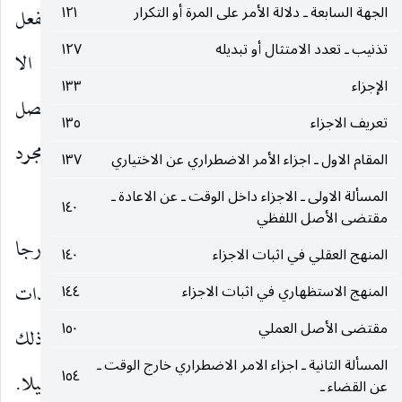
الجهة السابعة ـ دلالة الأمر على المرة أو التكرار
١٢١
التوصلي يسقط بمجرد الإتيان بمتعلقه وهو ذات الفعل
تذنيب ـ تعدد الامتثال أو تبديله
١٢٧
لتحقق الغرض منه بينما الأمر التعبدي لا يسقط الا
الإجزاء
١٣٣
بالإتيان بمتعلقه مع قصد القربة لأن الغرض منه لا يحصل
تعريف الاجزاء
١٣٥
الا بذلك ، وسقوط الأمر يتبع حصول الغرض لا مجرد
المقام الاول ـ اجزاء الأمر الاضطراري عن الاختياري
١٣٧
(١)
الإتيان بمتعلقه
.
المسألة الاولى ـ الاجزاء داخل الوقت ـ عن الاعادة ـ
١٤٠
مقتضى الأصل اللفظي
وفيه : ان عدم سقوط الأمر بعد تحقيق متعلقه خارجا
المنهج العقلي في اثبات الاجزاء
١٤٠
مستحيل فانه من طلب الحاصل فإذا تعلق الأمر بذات
المنهج الاستظهاري في اثبات الاجزاء
١٤٤
مقتضى الأصل العملي
١٥٠
الطبيعة وقد حقق المكلف فردا منها كان بقاء شخص ذلك
المسألة الثانية ـ اجزاء الامر الاضطراري خارج الوقت ـ
١٥٤
الطلب المتعلق بالجامع بين الفرد الواقع وغيره مستحيلا.
عن القضاء ـ