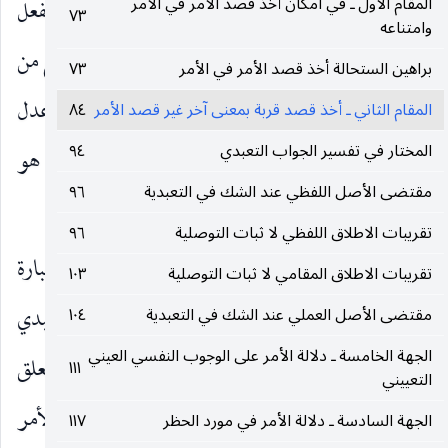
المقام الأول ـ في امكان أخذ قصد الأمر في الأمر
ولا يفيد في إثبات أصالة التوصلية لما إذا تعلق أمر بفعل
٧٣
وامتناعه
من الأفعال ، على أنه لا يسلم من الوجه الثالث والرابع من
براهين الستحالة أخذ قصد الأمر في الأمر
٧٣
وجوه الاستحالة الأربعة ، وكأن المحقق العراقي انما عدل
المقام الثاني ـ أخذ قصد قربة بمعنى آخر غير قصد الأمر
٨٤
المختار في تفسير الجواب التعبدي
٩٤
عن صياغة تعدد الجعل إلى وحدة الجعل لكون ذلك هو
مقتضى الأصل اللفظي عند الشك في التعبدية
٩٦
الأمر العرفي في الواجبات التعبدية.
تقريبات الاطلاق اللفظي لا ثبات التوصلية
٩٦
النقطة الثالثة ـ ان تفسر العبادية بما يظهر من عبارة
تقريبات الاطلاق المقامي لا ثبات التوصلية
١٠٣
صاحب الكفاية ( قده ) من ان الأمر التوصلي والتعبدي
مقتضى الأصل العملي عند الشك في التعبدية
١٠٤
الجهة الخامسة ـ دلالة الأمر على الوجوب النفسي العيني
كلاهما متعلقان بذات الفعل فمن حيث الأمر ومتعلق
١١١
التعييني
الوجوب لا فرق بينهما ، وانما الفرق بينهما في ان الأمر
الجهة السادسة ـ دلالة الأمر في مورد الحظر
١١٧