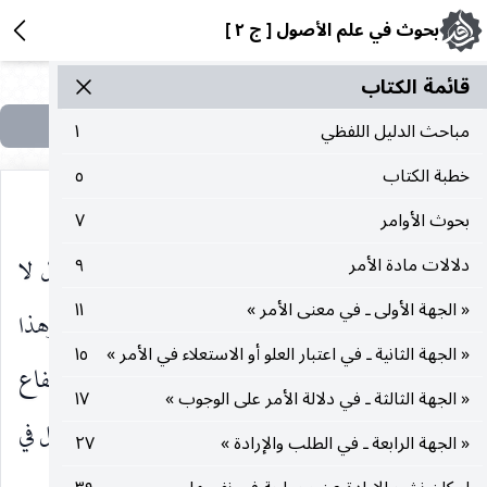
بحوث في علم الأصول [ ج ٢ ]
قائمة الکتاب
مباحث الدليل اللفظي
١
خطبة الكتاب
٥
بحوث الأوامر
٧
والإطلاق ، وهذا يعني استحالة الأمر بفعل من الأفعال لا
دلالات مادة الأمر
٩
« الجهة الأولى ـ في معنى الأمر »
١١
مطلقا ولا مقيدا ولا مهملا من ناحية قصد القربة وهذا
« الجهة الثانية ـ في اعتبار العلو أو الاستعلاء في الأمر »
١٥
معناه ـ بعد فرض ثبوت أصل الأمر بالفعل ـ ارتفاع
« الجهة الثالثة ـ في دلالة الأمر على الوجوب »
١٧
النقيضين وهو من أوضح المحالات مما يكشف عن خلل في
« الجهة الرابعة ـ في الطلب والإرادة »
٢٧