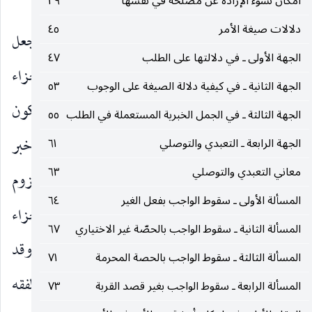
إحدى المقدمات والمباني التي أدت إلى هذه النتيجة.
امكان نشوء الإرادة عن مصلحة في نفسها
٣٩
دلالات صيغة الأمر
٤٥
واما الصياغة الثالثة لتعدد الأمر بان يكون هناك جعل
الجهة الأولى ـ في دلالتها على الطلب
٤٧
واحد ينحل إلى مجعولين أحدهما على ذات الاجزاء
الجهة الثانية ـ في كيفية دلالة الصيغة على الوجوب
٥٣
والشرائط والآخر على الإتيان بها مع قصد الأمر ويكون
الجهة الثالثة ـ في الجمل الخبرية المستعملة في الطلب
٥٥
الأمر الثاني فعليته في طول الأمر الأول نظير حجية خبر
الجهة الرابعة ـ التعبدي والتوصلي
٦١
معاني التعبدي والتوصلي
٦٣
الواسطة فهذا موقوف على ما تقدم فيما سبق من لزوم
المسألة الأولى ـ سقوط الواجب بفعل الغير
٦٤
تعلق الأمر بعنوان من قبيل وجوب هذه الاجزاء
المسألة الثانية ـ سقوط الواجب بالحصّة غير الاختياري
٦٧
والشرائط بما فيها قصد الأمر كلما أمكن شيء منهما ، وقد
المسألة الثالثة ـ سقوط الواجب بالحصة المحرمة
٧١
ذكرنا ان هذا خلاف واقع الأوامر العبادية الثابتة في الفقه
المسألة الرابعة ـ سقوط الواجب بغير قصد القربة
٧٣