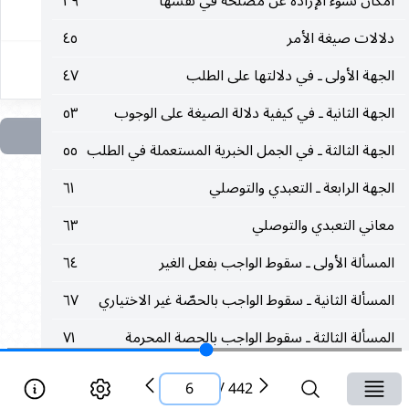
امكان نشوء الإرادة عن مصلحة في نفسها
٣٩
٦
دلالات صيغة الأمر
٤٥
الجهة الأولى ـ في دلالتها على الطلب
٤٧
الجهة الثانية ـ في كيفية دلالة الصيغة على الوجوب
٥٣
الجهة الثالثة ـ في الجمل الخبرية المستعملة في الطلب
٥٥
الجهة الرابعة ـ التعبدي والتوصلي
٦١
معاني التعبدي والتوصلي
٦٣
المسألة الأولى ـ سقوط الواجب بفعل الغير
٦٤
المسألة الثانية ـ سقوط الواجب بالحصّة غير الاختياري
٦٧
المسألة الثالثة ـ سقوط الواجب بالحصة المحرمة
٧١
المسألة الرابعة ـ سقوط الواجب بغير قصد القربة
٧٣
6
/
442