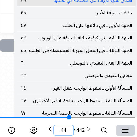
امكان نشوء الإرادة عن مصلحة في نفسها
٣٩
٤٤
دلالات صيغة الأمر
٤٥
الجهة الأولى ـ في دلالتها على الطلب
٤٧
الجهة الثانية ـ في كيفية دلالة الصيغة على الوجوب
٥٣
الجهة الثالثة ـ في الجمل الخبرية المستعملة في الطلب
٥٥
الجهة الرابعة ـ التعبدي والتوصلي
٦١
معاني التعبدي والتوصلي
٦٣
المسألة الأولى ـ سقوط الواجب بفعل الغير
٦٤
المسألة الثانية ـ سقوط الواجب بالحصّة غير الاختياري
٦٧
المسألة الثالثة ـ سقوط الواجب بالحصة المحرمة
٧١
المسألة الرابعة ـ سقوط الواجب بغير قصد القربة
٧٣
44
/
442