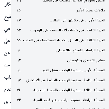
امكان نشوء الإرادة عن مصلحة في نفسها
٣٩
كما انه بناء على مسلك السيد الأستاذ من إنكار
دلالات صيغة الأمر
٤٥
شرطية القدرة في التكليف لا من باب حكم العقل بالقبح
الجهة الأولى ـ في دلالتها على الطلب
٤٧
ولا من باب تقيد الخطاب بالقادر روحا ولبا وانما هي
الجهة الثانية ـ في كيفية دلالة الصيغة على الوجوب
٥٣
شرط في التنجز العقلي ولزوم الإطاعة. أقول : بناء على
الجهة الثالثة ـ في الجمل الخبرية المستعملة في الطلب
٥٥
الجهة الرابعة ـ التعبدي والتوصلي
٦١
هذا المسلك الّذي سلكه الأستاذ لا تبقى ثمرة للبحث عن
معاني التعبدي والتوصلي
٦٣
إمكان الترتب وعدمه ، إذ طلب الضدين في عرض واحد
المسألة الأولى ـ سقوط الواجب بفعل الغير
٦٤
يكون ممكنا على هذا القول ، لأنه ليس بأكثر من طلب
المسألة الثانية ـ سقوط الواجب بالحصّة غير الاختياري
٦٧
الفعل من العاجز بل نكتة استحالته انما هو العجز وعدم
المسألة الثالثة ـ سقوط الواجب بالحصة المحرمة
٧١
إمكان الجمع بينهما فلا موجب لسقوط الأمر بالضد بل
المسألة الرابعة ـ سقوط الواجب بغير قصد القربة
٧٣