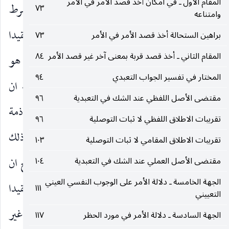
المقام الأول ـ في امكان أخذ قصد الأمر في الأمر
يبقى الأمر على الضد المهم في عرض الأمر بالأهم ، فشرط
٧٣
وامتناعه
تأثير الترتب في الثمرة المقصودة أن يكون الخطاب مقيدا
براهين الستحالة أخذ قصد الأمر في الأمر
٧٣
المقام الثاني ـ أخذ قصد قربة بمعنى آخر غير قصد الأمر
٨٤
بالقدرة بحيث لا يمكن التكليف بغير المقدور كما هو
المختار في تفسير الجواب التعبدي
٩٤
الصحيح. وقد تقدم منا في بعض الأبحاث السابقة ان
مقتضى الأصل اللفظي عند الشك في التعبدية
٩٦
الخطاب ولو كان مدلوله عبارة عن اعتبار الفعل في ذمة
تقريبات الاطلاق اللفظي لا ثبات التوصلية
٩٦
المكلف ، له ظهور في انه بداعي الجد وليس هزلا وذلك
تقريبات الاطلاق المقامي لا ثبات التوصلية
١٠٣
الداعي الجدي هو التحريك والباعثية ، ومن الواضح ان
مقتضى الأصل العملي عند الشك في التعبدية
١٠٤
الجهة الخامسة ـ دلالة الأمر على الوجوب النفسي العيني
هذا الظهور العرفي لو سلم كان مدلول الخطاب مقيدا
١١١
التعييني
بالقدرة لا محالة إذ لا يعقل الباعثية والمحركية نحو غير
الجهة السادسة ـ دلالة الأمر في مورد الحظر
١١٧