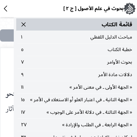
بحوث في علم الأصول [ ج ٢ ]
قائمة الکتاب
مباحث الدليل اللفظي
١
خطبة الكتاب
٥
بحوث الأوامر
٧
التقييد به المستلزم لاستحالة الإطلاق له.
دلالات مادة الأمر
٩
« الجهة الأولى ـ في معنى الأمر »
١١
ولكن الأفضل على ضوء ما تقدم جعل الثمرة بالنحو
« الجهة الثانية ـ في اعتبار العلو أو الاستعلاء في الأمر »
١٥
الأوسع ويكون بطلان العبادة وصحتها أحد مظاهر وآثار
« الجهة الثالثة ـ في دلالة الأمر على الوجوب »
١٧
تلك الثمرة.
« الجهة الرابعة ـ في الطلب والإرادة »
٢٧