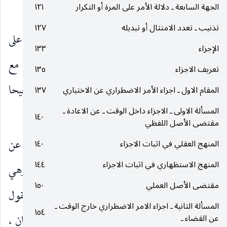
الجهة السابعة ـ دلالة الأمر على المرة أو التكرار
١٢١
المقدور.
تذنيب ـ تعدد الامتثال أو تبديله
١٢٧
واما ما أفاده من الثمرة في العبادة الموسعة بناء على
الإجزاء
١٣٣
استحالة إطلاق الأمر العرضي للفرد المزاحم منها مع
تعريف الاجزاء
١٣٥
الواجب المضيق فقد تقدم دفعه وانه ليس تطبيقا صحيحا
المقام الاول ـ اجزاء الأمر الاضطراري عن الاختياري
١٣٧
المسألة الاولى ـ الاجزاء داخل الوقت ـ عن الاعادة ـ
لقاعدة استحالة الإطلاق حيث يستحيل التقييد.
١٤٠
مقتضى الأصل اللفظي
وهكذا يتضح : ان ما ينبغي جعله ثمرة للبحث عن
المنهج العقلي في اثبات الاجزاء
١٤٠
المنهج الاستظهاري في اثبات الاجزاء
١٤٤
إمكان الترتب هو الصياغة العامة التي ذكرناها ، وهي
مقتضى الأصل العملي
١٥٠
دخول الأمر بالمتزاحمين في باب التعارض على القول
المسألة الثانية ـ اجزاء الامر الاضطراري خارج الوقت ـ
١٥٤
بالاستحالة وعدم دخولهما في ذلك على القول بالإمكان ،
عن القضاء ـ