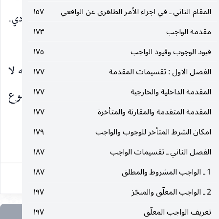
المقام الثاني ـ في اجزاء الأمر الظاهري عن الواقعي
١٥٧
لا الصياغة التي أفادها الأستاذ من تصحيح الضد العبادي.
مقدمة الواجب
١٧٣
والصياغتان كلتاهما مبنيتان على أصلين موضوعيين.
قيود الوجوب وقيود الواجب
١٧٥
أولهما : ـ أخذ القدرة قيدا في التكليف إذ من دونه لا
الفصل الاول : تقسيمات المقدمة
١٧٧
المقدمة الداخلية والخارجية
١٧٧
مانع من الأمر بالضدين في عرض واحد ومعه لا موضوع
المقدمة المتقدمة والمقارنة والمتأخرة
١٧٧
للتعارض ، كما انه سوف يكون الضد العبادي ذا أمر
امكان الشرط المتأخر للوجوب والواجب
١٧٩
٣٣٠
الفصل الثاني ـ تقسيمات الواجب
١٨٧
1 ـ الواجب المشروط والمطلق
١٨٧
2 ـ الواجب المعلّق والمنجّز
١٩٧
تعريف الواجب المعلّق
١٩٧