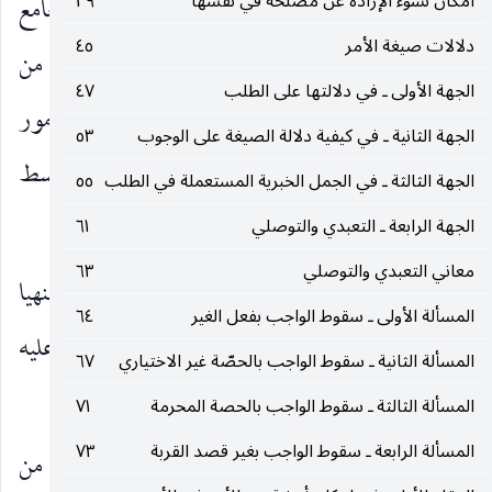
امكان نشوء الإرادة عن مصلحة في نفسها
٣٩
الموسعة في ذلك الوقت أو غيره إذ لا تضاد بين الجامع
دلالات صيغة الأمر
٤٥
المذكور وبين الإزالة وانما التضاد بينها وبين الفرد من
الجهة الأولى ـ في دلالتها على الطلب
٤٧
الصلاة الواقع في خصوص ذلك الوقت وليس هو المأمور
الجهة الثانية ـ في كيفية دلالة الصيغة على الوجوب
٥٣
به في الفرع الأول وانما المأمور به هو الجامع الّذي ينبسط
الجهة الثالثة ـ في الجمل الخبرية المستعملة في الطلب
٥٥
قهرا على الفرد المزاحم أيضا فيكون مجزيا عقلا.
الجهة الرابعة ـ التعبدي والتوصلي
٦١
معاني التعبدي والتوصلي
٦٣
واما بناء على الاقتضاء فسوف يكون ذلك الفرد منهيا
المسألة الأولى ـ سقوط الواجب بفعل الغير
٦٤
عنه وهو لا يجتمع مع الأمر بالجامع المنطبق عليه
المسألة الثانية ـ سقوط الواجب بالحصّة غير الاختياري
٦٧
(١)
لاستحالة اجتماع الأمر والنهي في شيء واحد
.
المسألة الثالثة ـ سقوط الواجب بالحصة المحرمة
٧١
المسألة الرابعة ـ سقوط الواجب بغير قصد القربة
٧٣
والمحقق النائيني ( قده ) لم يرتض هذا التصحيح من