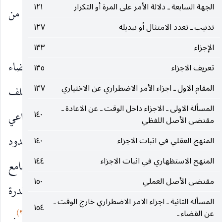
الجهة السابعة ـ دلالة الأمر على المرة أو التكرار
١٢١
يلزم منه المحذور العقلي فيكون الفرد المزاحم فردا من
تذنيب ـ تعدد الامتثال أو تبديله
١٢٧
المأمور به أيضا.
الإجزاء
١٣٣
واما إذا قلنا باعتبار القدرة في الخطاب من جهة اقتضاء
تعريف الاجزاء
١٣٥
المقام الاول ـ اجزاء الأمر الاضطراري عن الاختياري
١٣٧
نفس التكليف لذلك لأنه عبارة عن جعل الداعي للمكلف
المسألة الاولى ـ الاجزاء داخل الوقت ـ عن الاعادة ـ
نحو الفعل وهو لا يكون إلا بلحاظ ما يعقل جعل الداعي
١٤٠
مقتضى الأصل اللفظي
إليه وهو الأمر المقدور فلا محالة يتضيق الخطاب بحدود
المنهج العقلي في اثبات الاجزاء
١٤٠
المنهج الاستظهاري في اثبات الاجزاء
١٤٤
ما يكون مقدورا من متعلقه فلا يكون هناك أمر بالجامع
مقتضى الأصل العملي
١٥٠
بين الفرد المزاحم وغيره من الواجب الموسع لأنه لا قدرة
المسألة الثانية ـ اجزاء الامر الاضطراري خارج الوقت ـ
١٥٤
(٢)
عليه شرعا بحسب الفرض فلا يقع فردا من المأمور به
.
عن القضاء ـ