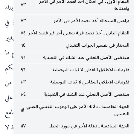
المقام الأول ـ في امكان أخذ قصد الأمر في الأمر
٧٣
المحقق الثاني ( قده ) للثمرة بناء على تقدير وارتضاه بناء
وامتناعه
براهين الستحالة أخذ قصد الأمر في الأمر
٧٣
على تقدير آخر ، حيث أفاد : بان اعتبار القدرة في
المقام الثاني ـ أخذ قصد قربة بمعنى آخر غير قصد الأمر
٨٤
التكليف إن كان من باب حكم العقل بقبح التكليف بغير
المختار في تفسير الجواب التعبدي
٩٤
المقدور لأنه إحراج للمكلف على المخالفة مثلا صح ما
مقتضى الأصل اللفظي عند الشك في التعبدية
٩٦
ذكر ، إذ على هذا الأصل يمكن أن يقال ان العقل لا يحكم
تقريبات الاطلاق اللفظي لا ثبات التوصلية
٩٦
بأزيد من اعتبار القدرة على الواجب بنحو لا يلزم من
تقريبات الاطلاق المقامي لا ثبات التوصلية
١٠٣
مقتضى الأصل العملي عند الشك في التعبدية
١٠٤
التكليف الإحراج المذكور ، وهذا يكفي فيه القدرة على
الجهة الخامسة ـ دلالة الأمر على الوجوب النفسي العيني
١١١
بعض أفراد الواجب الموسع فيبقى تعلق التكليف بالجامع
التعييني
بين الفرد المزاحم وغيره من الواجب الموسع معقولا إذ لا
الجهة السادسة ـ دلالة الأمر في مورد الحظر
١١٧