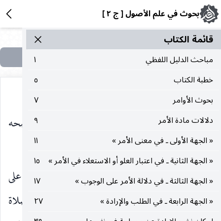
بحوث في علم الأصول [ ج ٢ ]
قائمة الکتاب
مباحث الدليل اللفظي
١
خطبة الكتاب
٥
بحوث الأوامر
٧
الوجه الأول ـ ما ذكره المحقق الثاني ( قده ) وأوضحه
دلالات مادة الأمر
٩
« الجهة الأولى ـ في معنى الأمر »
١١
شراح كلامه ممن تأخر عنه وحاصله :
« الجهة الثانية ـ في اعتبار العلو أو الاستعلاء في الأمر »
١٥
ان الثمرة في الفرع الأول موجودة إذ لا مانع بناء على
« الجهة الثالثة ـ في دلالة الأمر على الوجوب »
١٧
عدم الاقتضاء من الأمر بالإزالة والأمر بجامع الصلاة
« الجهة الرابعة ـ في الطلب والإرادة »
٢٧