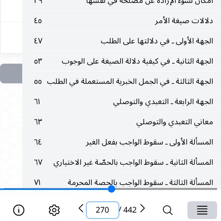
امكان نشوء الإرادة عن مصلحة في نفسها
٣٩
٢٧٠
دلالات صيغة الأمر
٤٥
الجهة الأولى ـ في دلالتها على الطلب
٤٧
الجهة الثانية ـ في كيفية دلالة الصيغة على الوجوب
٥٣
الجهة الثالثة ـ في الجمل الخبرية المستعملة في الطلب
٥٥
الجهة الرابعة ـ التعبدي والتوصلي
٦١
معاني التعبدي والتوصلي
٦٣
المسألة الأولى ـ سقوط الواجب بفعل الغير
٦٤
المسألة الثانية ـ سقوط الواجب بالحصّة غير الاختياري
٦٧
المسألة الثالثة ـ سقوط الواجب بالحصة المحرمة
٧١
المسألة الرابعة ـ سقوط الواجب بغير قصد القربة
٧٣
270
/
442