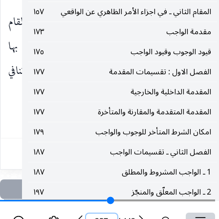
المقام الثاني ـ في اجزاء الأمر الظاهري عن الواقعي
١٥٧
اما التنافي الأول : فربما يقال فيه نظير ما قيل في المقام
مقدمة الواجب
١٧٣
السابق من ان حرمة المقدمة الموصلة التي قصد بها
قيود الوجوب وقيود الواجب
١٧٥
التوصل لا بد من ارتفاعها على كل حال باعتبارها تنافي
الفصل الاول : تقسيمات المقدمة
١٧٧
المقدمة الداخلية والخارجية
١٧٧
وجوب
المقدمة المتقدمة والمقارنة والمتأخرة
١٧٧
٢٥٧
امكان الشرط المتأخر للوجوب والواجب
١٧٩
الفصل الثاني ـ تقسيمات الواجب
١٨٧
1 ـ الواجب المشروط والمطلق
١٨٧
2 ـ الواجب المعلّق والمنجّز
١٩٧
تعريف الواجب المعلّق
١٩٧