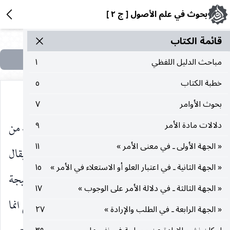
بحوث في علم الأصول [ ج ٢ ]
قائمة الکتاب
مباحث الدليل اللفظي
١
خطبة الكتاب
٥
بحوث الأوامر
٧
واما على الثاني ، فتارة : يقال بوجوب جامع المقدمة من
دلالات مادة الأمر
٩
« الجهة الأولى ـ في معنى الأمر »
١١
جهة عدم المقتضي للتخصيص بالموصلة ، وأخرى : يقال
« الجهة الثانية ـ في اعتبار العلو أو الاستعلاء في الأمر »
١٥
باستحالة التخصيص بالموصلة فعلى الأول ، تكون النتيجة
« الجهة الثالثة ـ في دلالة الأمر على الوجوب »
١٧
حرمة المقدمة غير الموصلة أيضا ، لأن وجوب الجامع انما
« الجهة الرابعة ـ في الطلب والإرادة »
٢٧