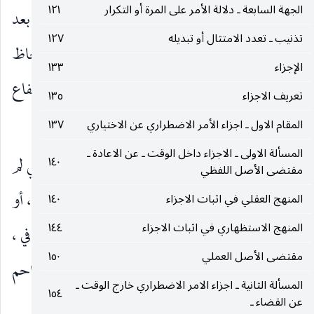
الجهة السابعة ـ دلالة الأمر على المرة أو التكرار
١٢١
أيضا لأنها في هذا الفرض واجبة بالوجوب الغيري ـ بعد
تذنيب ـ تعدد الامتثال أو تبديله
١٢٧
استحالة التقييد بالموصلة ـ فيلزم اجتماع الضدين بلحاظ
الإجزاء
١٣٣
حال ترك ذي المقدمة ، فلا محيص عن الالتزام بارتفاع
تعريف الاجزاء
١٣٥
حرمتها مطلقا.
المقام الاول ـ اجزاء الأمر الاضطراري عن الاختياري
١٣٧
المسألة الاولى ـ الاجزاء داخل الوقت ـ عن الاعادة ـ
المقام الثاني : في ثبوت الحرمة للمقدمة الموصلة التي لم
١٤٠
مقتضى الأصل اللفظي
يقصد بها التوصل إلى الواجب النفسيّ حين الإتيان بها ، أو
المنهج العقلي في اثبات الاجزاء
١٤٠
المنهج الاستظهاري في اثبات الاجزاء
١٤٤
عدم ثبوتها ، وهنا تتصور كلتا الجهتين المتقدمتين للتنافي ،
مقتضى الأصل العملي
١٥٠
أي التنافي بين الحرمة والوجوب النفسيّ بنحو التزاحم
المسألة الثانية ـ اجزاء الامر الاضطراري خارج الوقت ـ
١٥٤
والتنافي بينها وبين الوجوب الغيري بنحو التعارض.
عن القضاء ـ