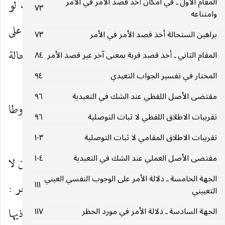
المقام الأول ـ في امكان أخذ قصد الأمر في الأمر
الحرمة عن مطلق المقدمة حتى غير الموصلة بحيث لو
٧٣
وامتناعه
فعلها المكلف لم يكن عاصيا ومرتكبا للحرام بخلافه على
براهين الستحالة أخذ قصد الأمر في الأمر
٧٣
ما سبق ، وهذا من النتائج الغريبة للقول باستحالة
المقام الثاني ـ أخذ قصد قربة بمعنى آخر غير قصد الأمر
٨٤
المختار في تفسير الجواب التعبدي
٩٤
تخصيص الوجوب بالموصلة.
مقتضى الأصل اللفظي عند الشك في التعبدية
٩٦
ولا يتوهم : إمكان تعقل حرمة غير الموصلة مشروطا
تقريبات الاطلاق اللفظي لا ثبات التوصلية
٩٦
بترك الواجب بناء على الترتب على هذا التقدير.
تقريبات الاطلاق المقامي لا ثبات التوصلية
١٠٣
مقتضى الأصل العملي عند الشك في التعبدية
١٠٤
لأن الترتب انما يعقل في موارد التزاحم بين الامتثالين لا
الجهة الخامسة ـ دلالة الأمر على الوجوب النفسي العيني
١١١
في موارد التنافي بين الجعلين كما في المقام. وبتعبير آخر :
التعييني
المقدمة غير الموصلة يستحيل حرمتها المشروطة بترك ذيها
الجهة السادسة ـ دلالة الأمر في مورد الحظر
١١٧