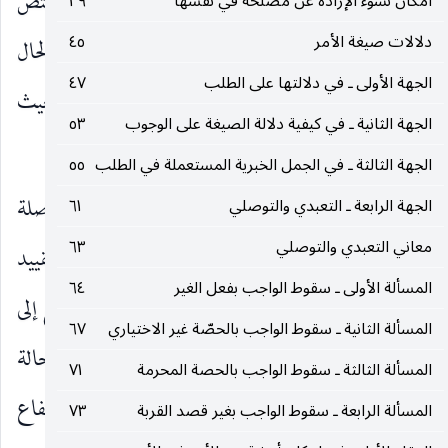
كان لعدم المقتضي للتخصيص والحرمة مقتضية له فيختص
امكان نشوء الإرادة عن مصلحة في نفسها
٣٩
دلالات صيغة الأمر
٤٥
الوجوب بالموصلة حفاظا على ملاك الحرمة كما هو الحال
الجهة الأولى ـ في دلالتها على الطلب
٤٧
في تمام موارد حرمة بعض افراد الجامع الواجب حيث
الجهة الثانية ـ في كيفية دلالة الصيغة على الوجوب
٥٣
يتخصص وجوبه بالجامع بين الافراد غير المحرمة.
الجهة الثالثة ـ في الجمل الخبرية المستعملة في الطلب
٥٥
وعلى الثاني : يقع التنافي بين حرمة غير الموصلة
الجهة الرابعة ـ التعبدي والتوصلي
٦١
معاني التعبدي والتوصلي
٦٣
ووجوب المقدمة إذ يستحيل الإطلاق للتناقض ، والتقييد
المسألة الأولى ـ سقوط الواجب بفعل الغير
٦٤
بالموصلة للاستحالة ، ويسري التعارض والتنافي بالتبع إلى
المسألة الثانية ـ سقوط الواجب بالحصّة غير الاختياري
٦٧
وجوب ذي المقدمة وحرمة المقدمة غير الموصلة لاستحالة
المسألة الثالثة ـ سقوط الواجب بالحصة المحرمة
٧١
اجتماعهما ، ومع افتراض أهمية الواجب لا بد من ارتفاع
المسألة الرابعة ـ سقوط الواجب بغير قصد القربة
٧٣