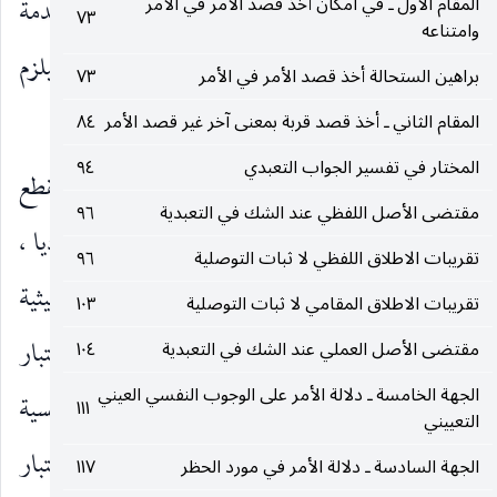
المقام الأول ـ في امكان أخذ قصد الأمر في الأمر
المقدمة تقيد بإيصالها إلى ذي المقدمة لا إلى المقدمة
٧٣
وامتناعه
الموصلة ، فلا معنى لترشح وجوب غيري جديد ليلزم
براهين الستحالة أخذ قصد الأمر في الأمر
٧٣
التسلسل.
المقام الثاني ـ أخذ قصد قربة بمعنى آخر غير قصد الأمر
٨٤
المختار في تفسير الجواب التعبدي
٩٤
وثالثا ـ أساسا مثل هذا التسلسل ليس محالا لأنه ينقطع
مقتضى الأصل اللفظي عند الشك في التعبدية
٩٦
بانقطاع الاعتبار واللحاظ ، لأنه ليس تسلسلا وجوديا ،
تقريبات الاطلاق اللفظي لا ثبات التوصلية
٩٦
وانما هو من التسلسل في الاعتبار وملاحظة حيثية
تقريبات الاطلاق المقامي لا ثبات التوصلية
١٠٣
الإيصال إلى المقدمة وهو ينقطع بانقطاع الاعتبار
مقتضى الأصل العملي عند الشك في التعبدية
١٠٤
الجهة الخامسة ـ دلالة الأمر على الوجوب النفسي العيني
والملاحظة ، فلا محذور في ان تكون هناك أشواق نفسية
١١١
التعييني
غيرية متسلسلة وممتدة كلما امتدت الملاحظة والاعتبار
الجهة السادسة ـ دلالة الأمر في مورد الحظر
١١٧