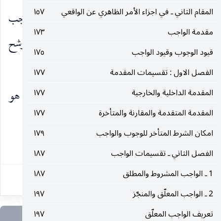
المقام الثاني ـ في اجزاء الأمر الظاهري عن الواقعي
١٥٧
وان يكون ما يترشح عليه الوجوب الغيري من الواجب
مقدمة الواجب
١٧٣
النفسيّ امرا آخر غير الواجب النفسيّ ليعقل ان يترشح
قيود الوجوب وقيود الواجب
١٧٥
عليه وجوب غيري ، لا ما إذا كان نفسه.
الفصل الاول : تقسيمات المقدمة
١٧٧
المقدمة الداخلية والخارجية
١٧٧
الا ان السيد الأستاذ ذكر في المقام جوابا ثالثا هو
المقدمة المتقدمة والمقارنة والمتأخرة
١٧٧
الالتزام بالتعدد ثم التأكد
امكان الشرط المتأخر للوجوب والواجب
١٧٩
٢٤٥
الفصل الثاني ـ تقسيمات الواجب
١٨٧
1 ـ الواجب المشروط والمطلق
١٨٧
2 ـ الواجب المعلّق والمنجّز
١٩٧
تعريف الواجب المعلّق
١٩٧