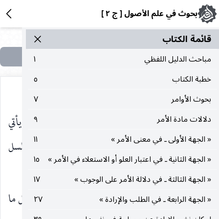
بحوث في علم الأصول [ ج ٢ ]
قائمة الکتاب
مباحث الدليل اللفظي
١
خطبة الكتاب
٥
بحوث الأوامر
٧
للواجب ، وهذا امر واحد لا يتعدد على ما سوف يأتي
دلالات مادة الأمر
٩
« الجهة الأولى ـ في معنى الأمر »
١١
توضيحه. وهذا الجواب يرد التقريب الأول للتسلسل
« الجهة الثانية ـ في اعتبار العلو أو الاستعلاء في الأمر »
١٥
أيضا.
« الجهة الثالثة ـ في دلالة الأمر على الوجوب »
١٧
وثانيا ـ لو سلمنا ان الوجوب الغيري يترشح على كل ما
« الجهة الرابعة ـ في الطلب والإرادة »
٢٧