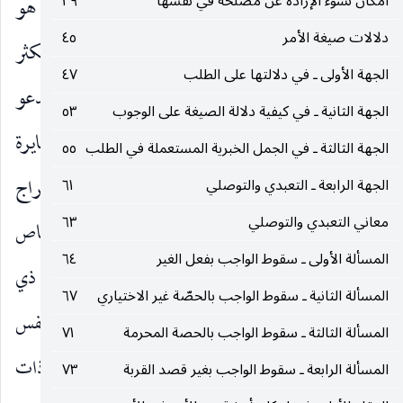
امكان نشوء الإرادة عن مصلحة في نفسها
٣٩
هو مقدمة ، فلا إشكال في ان مبدأ هذا الترشح انما هو
دلالات صيغة الأمر
٤٥
الإيصال إلى الواجب النفسيّ لا الغيري ، مهما تعدد وتكثر
الجهة الأولى ـ في دلالتها على الطلب
٤٧
، لأن الوجوب الغيري تبعي غيري ولا يمكن ان يدعو
الجهة الثانية ـ في كيفية دلالة الصيغة على الوجوب
٥٣
لنفسه ، وحينئذ يقال : إذا كانت المقدمة الثانوية مغايرة
الجهة الثالثة ـ في الجمل الخبرية المستعملة في الطلب
٥٥
مع الواجب النفسيّ أو الواجب الغيري الأول كإخراج
الجهة الرابعة ـ التعبدي والتوصلي
٦١
معاني التعبدي والتوصلي
٦٣
الماء للوضوء. أمكن ان يكون هناك وجوب غيري خاص
المسألة الأولى ـ سقوط الواجب بفعل الغير
٦٤
به ، واما إذا كانت نفس الواجب النفسيّ كما في قيدية ذي
المسألة الثانية ـ سقوط الواجب بالحصّة غير الاختياري
٦٧
المقدمة لإيصال المقدمة ـ التقريب الثاني ـ أو نفس
المسألة الثالثة ـ سقوط الواجب بالحصة المحرمة
٧١
الواجب الغيري الأول ـ كما في التقريب الأول ـ فان ذات
المسألة الرابعة ـ سقوط الواجب بغير قصد القربة
٧٣