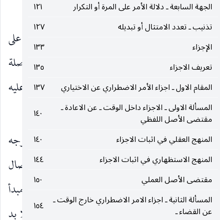
الجهة السابعة ـ دلالة الأمر على المرة أو التكرار
١٢١
في عالم نفس الآمر.
تذنيب ـ تعدد الامتثال أو تبديله
١٢٧
الوجه الثاني : لزوم اجتماع المثلين ، أي الوجوبين على
الإجزاء
١٣٣
ذي المقدمة ، لما تقدم من أنه على القول بالمقدمة الموصلة
تعريف الاجزاء
١٣٥
يكون ذو المقدمة قيدا فيها ، فيترشح وجوب غيري عليه
المقام الاول ـ اجزاء الأمر الاضطراري عن الاختياري
١٣٧
المسألة الاولى ـ الاجزاء داخل الوقت ـ عن الاعادة ـ
فيجتمع فيه الوجوبان النفسيّ والغيري.
١٤٠
مقتضى الأصل اللفظي
وقد ظهر جواب هذا الوجه مما ذكرناه في رد الوجه
المنهج العقلي في اثبات الاجزاء
١٤٠
المنهج الاستظهاري في اثبات الاجزاء
١٤٤
السابق ، فان القول بالمقدمة الموصلة لا يعني أخذ الإيصال
مقتضى الأصل العملي
١٥٠
قيدا في الواجب الغيري زائدا على ذات المقدمة ، وان مبدأ
المسألة الثانية ـ اجزاء الامر الاضطراري خارج الوقت ـ
١٥٤
الوجوب الغيري هو الإيصال إلى الواجب النفسيّ فلا بد
عن القضاء ـ