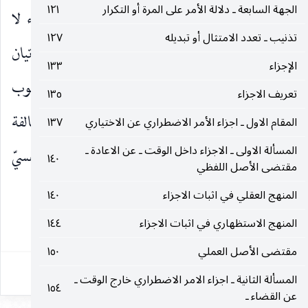
الجهة السابعة ـ دلالة الأمر على المرة أو التكرار
١٢١
الصورة الرابعة لأن مخالفة الوجوب النفسيّ للوضوء لا
تذنيب ـ تعدد الامتثال أو تبديله
١٢٧
تستلزم مخالفة الوجوب النفسيّ للتقيد ، إذ يمكنه الإتيان
الإجزاء
١٣٣
بالوضوء بعد الظهر بخلاف العكس ، فان مخالفة وجوب
تعريف الاجزاء
١٣٥
التقيد بفرض الإتيان بأصل الصلاة دون وضوء مخالفة
المقام الاول ـ اجزاء الأمر الاضطراري عن الاختياري
١٣٧
المسألة الاولى ـ الاجزاء داخل الوقت ـ عن الاعادة ـ
قطعية للتكليف فتجري البراءة عن الوجوب النفسيّ
١٤٠
مقتضى الأصل اللفظي
للوضوء قبل الظهر.
المنهج العقلي في اثبات الاجزاء
١٤٠
المنهج الاستظهاري في اثبات الاجزاء
١٤٤
٢٢٨
مقتضى الأصل العملي
١٥٠
المسألة الثانية ـ اجزاء الامر الاضطراري خارج الوقت ـ
١٥٤
عن القضاء ـ