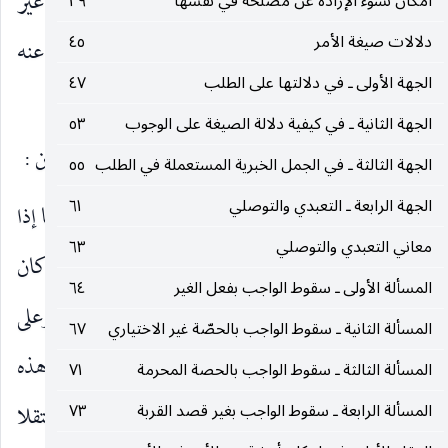
وجوب ذات الأقل ـ المطلق ـ معلوم وان كان إطلاقه غير
امكان نشوء الإرادة عن مصلحة في نفسها
٣٩
دلالات صيغة الأمر
٤٥
معلوم الا ان إطلاقه ليس ثقيلا ومئونة كي تجري عنه
الجهة الأولى ـ في دلالتها على الطلب
٤٧
البراءة.
الجهة الثانية ـ في كيفية دلالة الصيغة على الوجوب
٥٣
وهذا الضابط الكلي للانحلال يختل في إحدى حالتين :
الجهة الثالثة ـ في الجمل الخبرية المستعملة في الطلب
٥٥
الجهة الرابعة ـ التعبدي والتوصلي
٦١
الأولى ـ ان يفرض تباين زمان الوضوء الواجب فيما إذا
معاني التعبدي والتوصلي
٦٣
كان نفسيا عن زمانه فيما إذا كان غيريا كما إذا كان
المسألة الأولى ـ سقوط الواجب بفعل الغير
٦٤
الوضوء على تقدير كونه واجبا نفسيا قبل الظهر وعلى
المسألة الثانية ـ سقوط الواجب بالحصّة غير الاختياري
٦٧
تقدير كونه واجبا غيريا للصلاة بعد الظهر ، فانه في هذه
المسألة الثالثة ـ سقوط الواجب بالحصة المحرمة
٧١
الحالة يمكن المخالفة القطعية لكل منهما في زمانه مستقلا
المسألة الرابعة ـ سقوط الواجب بغير قصد القربة
٧٣