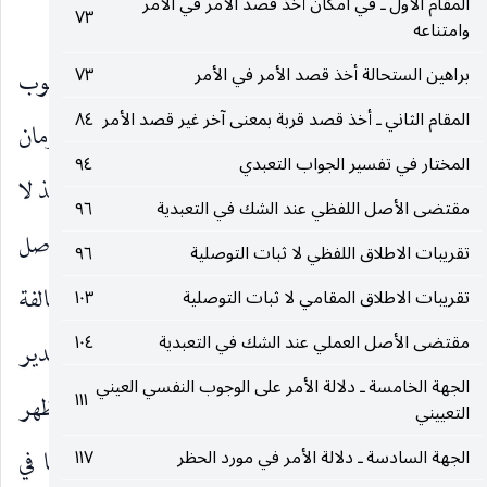
المقام الأول ـ في امكان أخذ قصد الأمر في الأمر
عن الآخر.
٧٣
وامتناعه
براهين الستحالة أخذ قصد الأمر في الأمر
٧٣
الثانية ـ أن تكون دائرة الشرطية وزمان الوجوب
المقام الثاني ـ أخذ قصد قربة بمعنى آخر غير قصد الأمر
٨٤
الغيري أوسع من زمان الوجوب النفسيّ بأن كان زمان
المختار في تفسير الجواب التعبدي
٩٤
الأول أعم وزمان الثاني قبل الظهر في المثال ، فانه حينئذ لا
مقتضى الأصل اللفظي عند الشك في التعبدية
٩٦
يجري الانحلال في الصورة الثانية أي ما إذا كان أصل
تقريبات الاطلاق اللفظي لا ثبات التوصلية
٩٦
وجوب الصلاة مشكوكا ، إذ يمكن حينئذ المخالفة
تقريبات الاطلاق المقامي لا ثبات التوصلية
١٠٣
مقتضى الأصل العملي عند الشك في التعبدية
١٠٤
القطعية للتكليف النفسيّ المعلوم بالإجمال على كل تقدير
الجهة الخامسة ـ دلالة الأمر على الوجوب النفسي العيني
١١١
مستقلا عن الآخر ، بأن يترك الوضوء النفسيّ قبل الظهر
التعييني
ويترك الصلاة بعد الظهر. ويجري الانحلال عكسيا في
الجهة السادسة ـ دلالة الأمر في مورد الحظر
١١٧