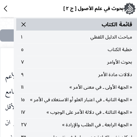
بحوث في علم الأصول [ ج ٢ ]
قائمة الکتاب
مباحث الدليل اللفظي
١
خطبة الكتاب
٥
بحوث الأوامر
٧
ومنها ـ موارد الدوران بين الأقل والأكثر بالمعنى الأعم
دلالات مادة الأمر
٩
« الجهة الأولى ـ في معنى الأمر »
١١
الشامل للدوران بين التعيين والتخيير ، فان ترك الجامع
« الجهة الثانية ـ في اعتبار العلو أو الاستعلاء في الأمر »
١٥
مخالفة قطعية البراءة عن التعيين ، نعم في خصوص الأقل
« الجهة الثالثة ـ في دلالة الأمر على الوجوب »
١٧
والأكثر الارتباطيين يوجد بيان آخر للانحلال هو ان
« الجهة الرابعة ـ في الطلب والإرادة »
٢٧