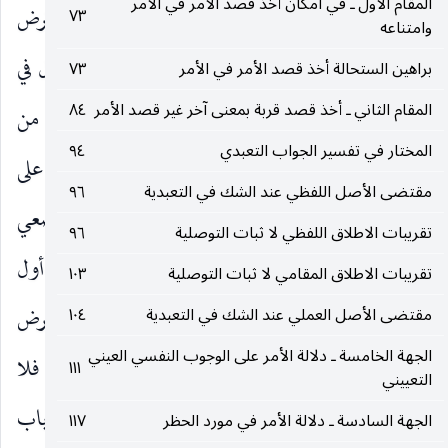
المقام الأول ـ في امكان أخذ قصد الأمر في الأمر
البدار وضعا بمعنى عدم صحة العمل ، فغاية ما يفترض
٧٣
وامتناعه
لغوية العمل لا حرمته تكليفا. كما لا ينبغي الإشكال في
براهين الستحالة أخذ قصد الأمر في الأمر
٧٣
المقام الثاني ـ أخذ قصد قربة بمعنى آخر غير قصد الأمر
٨٤
جوازه على الفرض الرابع إذ لا يلزم منه فوت شيء من
المختار في تفسير الجواب التعبدي
٩٤
الغرض لا يمكن تداركه لكي يتوهم عدم الجواز. واما على
مقتضى الأصل اللفظي عند الشك في التعبدية
٩٦
الفرض الثالث فالجواز التكليفي مع الجواز الوضعي
تقريبات الاطلاق اللفظي لا ثبات التوصلية
٩٦
متعاكسان ، بمعنى انه لو كان العمل الاضطراري في أول
تقريبات الاطلاق المقامي لا ثبات التوصلية
١٠٣
الوقت جائزا وضعا ، أي صحيحا ووافيا بمقدار من الغرض
مقتضى الأصل العملي عند الشك في التعبدية
١٠٤
الجهة الخامسة ـ دلالة الأمر على الوجوب النفسي العيني
فحيث انه يؤدي إلى فوات مقدار ملزم من الغرض فلا
١١١
التعييني
يجوز البدار تكليفا مع احتمال ارتفاع العذر لأنه يسد باب
الجهة السادسة ـ دلالة الأمر في مورد الحظر
١١٧