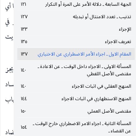
الجهة السابعة ـ دلالة الأمر على المرة أو التكرار
١٢١
تدارك الباقي اللازم تحصيله وان كان غير جائز وضعا أي
تذنيب ـ تعدد الامتثال أو تبديله
١٢٧
غير واف بشيء من الغرض على تقدير ارتفاع العذر في
الإجزاء
١٣٣
آخر الوقت فيجوز البدار تكليفا إذ لا يترتب عليه تفويت
تعريف الاجزاء
١٣٥
شيء من الغرض.
المقام الاول ـ اجزاء الأمر الاضطراري عن الاختياري
١٣٧
المسألة الاولى ـ الاجزاء داخل الوقت ـ عن الاعادة ـ
وقد يقال : انه متى ما لم يجز البدار تكليفا لم يجز
١٤٠
مقتضى الأصل اللفظي
البدار وضعا أيضا ، لأن النهي في العبادات يوجب الفساد
المنهج العقلي في اثبات الاجزاء
١٤٠
فليس الجواز الوضعي والتكليفي متعاكسين في باب
المنهج الاستظهاري في اثبات الاجزاء
١٤٤
مقتضى الأصل العملي
١٥٠
العبادات بالخصوص.
المسألة الثانية ـ اجزاء الامر الاضطراري خارج الوقت ـ
١٥٤
وفيه : إن كان عدم إمكان التدارك على أساس التضاد
عن القضاء ـ