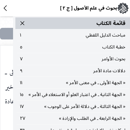
بحوث في علم الأصول [ ج ٢ ]
قائمة الکتاب
مباحث الدليل اللفظي
١
خطبة الكتاب
٥
بحوث الأوامر
٧
تكون مجزية بملاك الوفاء بالغرض ـ الكبرى الأولى ـ
دلالات مادة الأمر
٩
« الجهة الأولى ـ في معنى الأمر »
١١
وعدم بقاء ملاك ملزم قابل للتدارك. كما ان الفرض الأخير
« الجهة الثانية ـ في اعتبار العلو أو الاستعلاء في الأمر »
١٥
لا يجزي لبقاء مقدار من الملاك ملزم قابل للتدارك بالإعادة
« الجهة الثالثة ـ في دلالة الأمر على الوجوب »
١٧
أو القضاء.
« الجهة الرابعة ـ في الطلب والإرادة »
٢٧