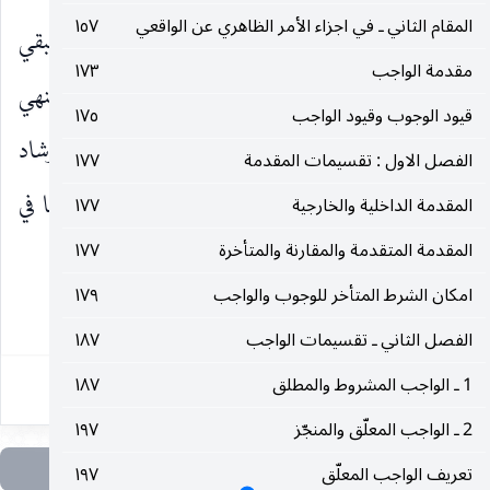
المقام الثاني ـ في اجزاء الأمر الظاهري عن الواقعي
١٥٧
بين الملاك المستوفى بالعمل الاضطراري والملاك المتبقي
مقدمة الواجب
١٧٣
فلا مجال لهذا الإشكال لأن الأمر بشيء لا يقتضي النهي
قيود الوجوب وقيود الواجب
١٧٥
عن ضده وانما يكون عدم جواز البدار على أساس إرشاد
الفصل الاول : تقسيمات المقدمة
١٧٧
العقل إلى عدم البدار حفاظا على المصلحة الأوفى كما في
المقدمة الداخلية والخارجية
١٧٧
المقدمة المتقدمة والمقارنة والمتأخرة
١٧٧
موارد ترك الواجب الأهم وامتثال
امكان الشرط المتأخر للوجوب والواجب
١٧٩
١٣٨
الفصل الثاني ـ تقسيمات الواجب
١٨٧
1 ـ الواجب المشروط والمطلق
١٨٧
2 ـ الواجب المعلّق والمنجّز
١٩٧
تعريف الواجب المعلّق
١٩٧