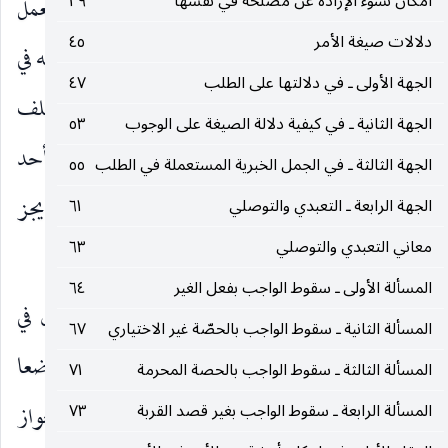
امكان نشوء الإرادة عن مصلحة في نفسها
٣٩
الأثر الثاني ـ في جواز البدار وضعا ، بمعنى اجزاء العمل
دلالات صيغة الأمر
٤٥
الاضطراري حتى في صورة البدار. وهذا انما نحتاج إليه في
الجهة الأولى ـ في دلالتها على الطلب
٤٧
الفروض الثلاثة الأولى. والتحقيق ان النتيجة لا تختلف
الجهة الثانية ـ في كيفية دلالة الصيغة على الوجوب
٥٣
باختلاف الأقسام الثلاثة ، فان الوفاء بالغرض بأحد
الجهة الثالثة ـ في الجمل الخبرية المستعملة في الطلب
٥٥
الأنحاء الثلاثة ، إن كان مشروطا بعدم البدار لم يجز
الجهة الرابعة ـ التعبدي والتوصلي
٦١
معاني التعبدي والتوصلي
٦٣
البدار وضعا والا جاز البدار.
المسألة الأولى ـ سقوط الواجب بفعل الغير
٦٤
الأثر الثالث ـ جواز البدار تكليفا ، ولا إشكال في
المسألة الثانية ـ سقوط الواجب بالحصّة غير الاختياري
٦٧
جوازه في الأول والثاني ، لأنه لو فرض جواز البدار وضعا
المسألة الثالثة ـ سقوط الواجب بالحصة المحرمة
٧١
فيهما فيجوز ذلك تكليفا أيضا ، وإن فرض عدم جواز
المسألة الرابعة ـ سقوط الواجب بغير قصد القربة
٧٣