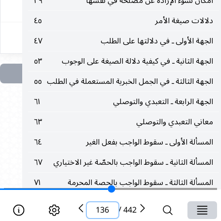
امكان نشوء الإرادة عن مصلحة في نفسها
٣٩
١٣٦
دلالات صيغة الأمر
٤٥
الجهة الأولى ـ في دلالتها على الطلب
٤٧
الجهة الثانية ـ في كيفية دلالة الصيغة على الوجوب
٥٣
الجهة الثالثة ـ في الجمل الخبرية المستعملة في الطلب
٥٥
الجهة الرابعة ـ التعبدي والتوصلي
٦١
معاني التعبدي والتوصلي
٦٣
المسألة الأولى ـ سقوط الواجب بفعل الغير
٦٤
المسألة الثانية ـ سقوط الواجب بالحصّة غير الاختياري
٦٧
المسألة الثالثة ـ سقوط الواجب بالحصة المحرمة
٧١
المسألة الرابعة ـ سقوط الواجب بغير قصد القربة
٧٣
136
/
442