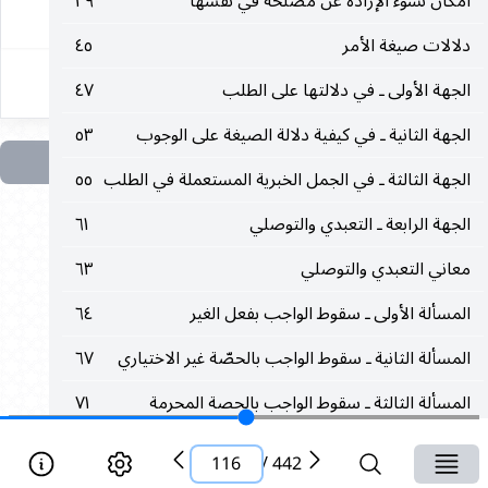
امكان نشوء الإرادة عن مصلحة في نفسها
٣٩
١١٦
دلالات صيغة الأمر
٤٥
الجهة الأولى ـ في دلالتها على الطلب
٤٧
الجهة الثانية ـ في كيفية دلالة الصيغة على الوجوب
٥٣
الجهة الثالثة ـ في الجمل الخبرية المستعملة في الطلب
٥٥
الجهة الرابعة ـ التعبدي والتوصلي
٦١
معاني التعبدي والتوصلي
٦٣
المسألة الأولى ـ سقوط الواجب بفعل الغير
٦٤
المسألة الثانية ـ سقوط الواجب بالحصّة غير الاختياري
٦٧
المسألة الثالثة ـ سقوط الواجب بالحصة المحرمة
٧١
المسألة الرابعة ـ سقوط الواجب بغير قصد القربة
٧٣
116
/
442