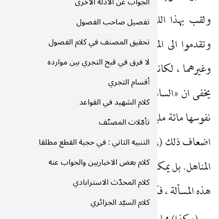
الجواب عن الادلة الاخرى
لقب ، لانه جاهد الروس حيث ارادوا احتلال ايران ،
تفصيل صاحب الفصول
موضع الحالي منه ، بما لو لم يجاهد السيد والشيخ النراقي
تحقيق المصنف في كلام الفصول
لا فرق في قبح التجري بين موارده
نت ايران اليوم جزءا من روسيا في قصة مشهورة ، لكن لا
أقسام التجري
اني» ذكر في كتابه : ان ايران قبل مائتي سنة ، كان عدد
كلام الشهيد في القواعد
ليون نسمة ، ولو بقيت كذلك واطردت ، لكان نفوسها الآن
تأمّلات المصنّف
(١)
المفاتيح)
الذي الّفه في الاصول كما ألّف في الفقه كتاب
التنبيه الثاني : في حجية القطع مطلقا
كلام بعض الاخباريين والجواب عنه
ن ان يقال في عدم الاجماع : ان كثيرا من العلماء ، لم يذكروا
كلام المحدّث الاسترابادي
فكيف يمكن تحقق الاجماع؟.
كلام السيّد الجزائري