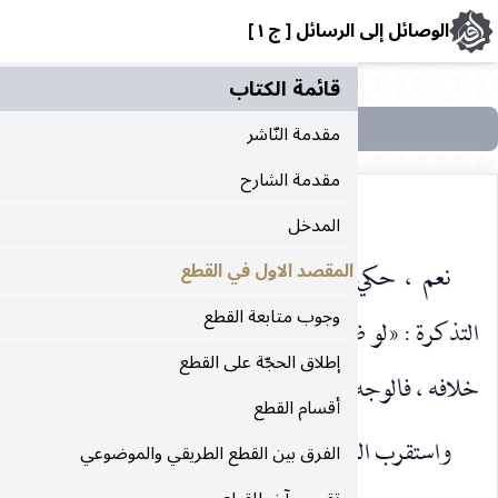
رسائل [ ج ١ ]
قائمة الکتاب
مقدمة النّاشر
مقدمة الشارح
المدخل
ن النهاية وشيخنا البهائيّ التوقف في العصيان ، بل في
المقصد الاول في القطع
وجوب متابعة القطع
ظنّ ضيق الوقت عصى لو أخر إن استمرّ الظنّ ، وإن انكشف
إطلاق الحجّة على القطع
 عدم العصيان» ، انتهى.
أقسام القطع
دم سيّد مشايخنا في المفاتيح ، وكذا لا خلاف بينهم
الفرق بين القطع الطريقي والموضوعي