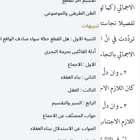
تقسيم آخر للقطع
و فرضنا ان الشارع لم يحكم بوجوب الاجتناب ، الّا عمّا علم
الظن الطريقي والموضوعي
 بأن قال : اجتنب عن النجس المعلوم تفصيلا ، لا ما اذا
تنبيهات
النجس هذا الاناء او ذاك (فلا اشكال في عدم اعتبار العلم
التنبيه الاول : هل القطع حجّة سواء صادف الواقع ام لا؟
أدلة القائلين بحرمة التجري
سة) في احد الإناءين.
الاول : الاجماع
 الدليل على ان الموضوع اعمّ من العلم التفصيلي او الاجمالي ،
الثاني : بناء العقلاء
تناب عن المعلوم تفصيلا وعن المعلوم اجمالا معا.
الثالث : العقل
الرابع : السبر والتقسيم
 الدليل على ان الموضوع هو العلم الاجمالي لا التفصيلي ، كان
جواب المصنّف عن الاجماع
 عن المعلوم اجمالا لا المعلوم تفصيلا.
الجواب عن الاستدلال ببناء العقلاء