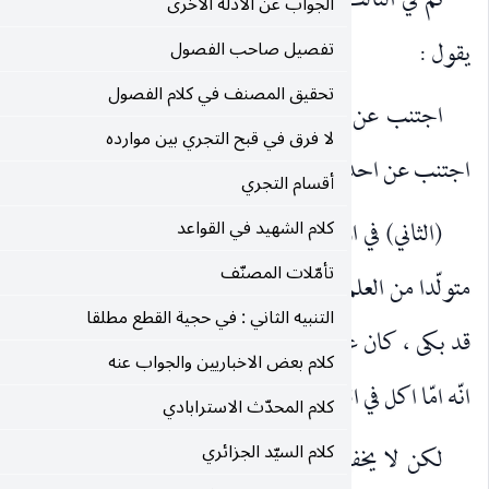
لث قد يقول : اجتنب عن كلّ من طرفي العلم الاجمالي ، وقد
الجواب عن الادلة الاخرى
تفصيل صاحب الفصول
تحقيق المصنف في كلام الفصول
دهما المعيّن ، كالاناء الاحمر لا الابيض ، وقد يقول :
لا فرق في قبح التجري بين موارده
ا المردّد ، فالاقسام في العلم الموضوعي خمسة.
أقسام التجري
 انّ العلم التفصيلي ـ الذي هو طريقي ـ حجّة مطلقا وان كان
كلام الشهيد في القواعد
تأمّلات المصنّف
 الاجمالي ، فاذا علم مثلا بأنّه : امّا قد ضحك في صلاته ، او
التنبيه الثاني : في حجية القطع مطلقا
لما بالبطلان ، لانّ كلّ واحد منهما مبطل ، وكذلك اذا علم
كلام بعض الاخباريين والجواب عنه
ي الصوم او شرب.
كلام المحدّث الاسترابادي
كلام السيّد الجزائري
: انّ العلم التفصيلي المتولّد من العلم الاجمالي انّما يكون