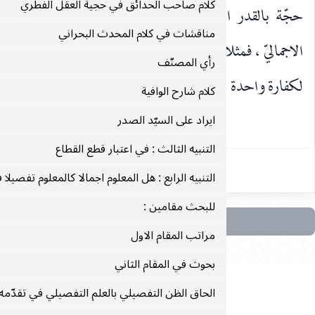
كلام صاحب الحدائق في حجية العقل الفطري
لجامع ، لا بالقدر المختصّ بكلّ طرف من اطراف العلم
مناقشات في كلام المحدث البحراني
ثلا : الافطار بلا عذر بشرب الماء في نهار شهر رمضان موجب
رأي المصنّف
 وأكل
كلام شارح الوافية
ايراد على السيّد الصدر
٢٥٦
التنبيه الثالث : في اعتبار قطع القطاع
التنبيه الرابع : هل المعلوم اجمالا كالمعلوم تفصيلا في الاعتبار؟
للبحث مقامين :
مراتب المقام الاول
بحوث في المقام الثاني
الحاق الظن التفصيلي بالعلم التفصيلي في تقدّمه على العلم الاجمالي