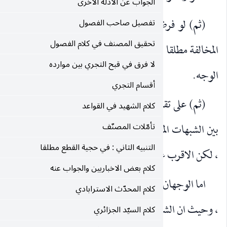
الجواب عن الادلة الاخرى
نا عدم الدليل على الوجه الثاني ، ف (الاول) وهو : جواز
تفصيل صاحب الفصول
تحقيق المصنف في كلام الفصول
، لكن لا يخفى ان التفصيل بالموافقة الاحتمالية اقوى من هذا
لا فرق في قبح التجري بين موارده
أقسام التجري
دير عدم الدليل على الوجه الاول ف (الثالث) وهو التفصيل
كلام الشهيد في القواعد
تأمّلات المصنّف
موضوعية ، فيجوز المخالفة ، والشبهات الحكمية ، فلا يجوز
التنبيه الثاني : في حجية القطع مطلقا
دنا : الموافقة القطعية ثم الاحتمالية.
كلام بعض الاخباريين والجواب عنه
الآخران من التفصيلين ، فلا دليل عليهما : لا شرعا ولا عقلا
كلام المحدّث الاسترابادي
ح مبني على التوضيح ، فلا داعي لتفصيل الكلام.
كلام السيّد الجزائري