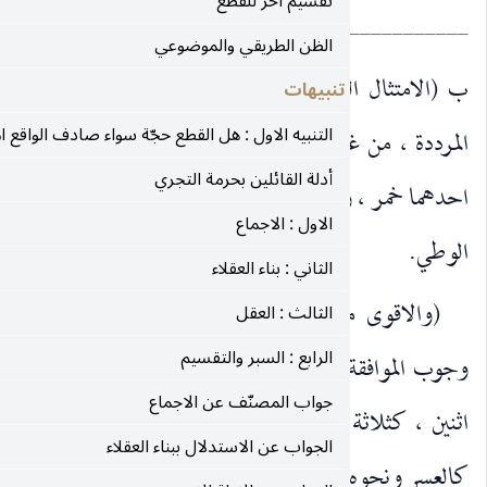
تقسيم آخر للقطع
___________________________________________
الظن الطريقي والموضوعي
يقيني لخطاب مجمل) في الواجبات المرددة ، او المحرمات
تنبيهات
التنبيه الاول : هل القطع حجّة سواء صادف الواقع ام لا؟
غير فرق بين القولين في وحدة الصنف : كصلاتين واناءين
أدلة القائلين بحرمة التجري
وتعدد الصنف : كصلاة ودعاء ، ومشتبه خمر ووطي محرمة
الاول : الاجماع
الثاني : بناء العقلاء
ن هذه الوجوه) الاربعة (هو الوجه الثاني) الذي اطلق
الثالث : العقل
الرابع : السبر والتقسيم
القطعية ، بفعلهما او تركهما ، بل وكذا اذا كانا اكثر من
جواب المصنّف عن الاجماع
ة ، او اربعة ، او اكثر ، بشرط عدم وجود مانع خارجي
الجواب عن الاستدلال ببناء العقلاء