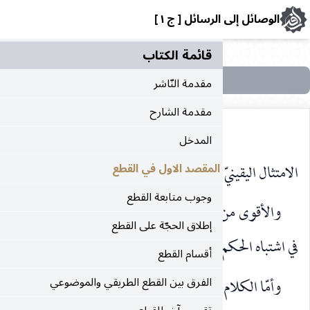
رسائل [ ج ١ ]
قائمة الکتاب
مقدمة النّاشر
مقدمة الشارح
المدخل
يّ لخطاب مجمل.
المقصد الاول في القطع
وجوب متابعة القطع
ذه الوجوه هو الوجه الثاني ثمّ الاول ثمّ الثالث ، هذا كلّه
إطلاق الحجّة على القطع
م من حيث الفعل المكلّف به.
أقسام القطع
الفرق بين القطع الطريقي والموضوعي
م في اشتباهه من حيث الشخص المكلّف بذلك