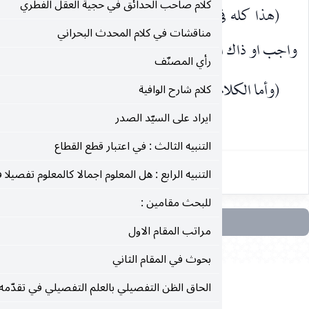
كلام صاحب الحدائق في حجية العقل الفطري
ي اشتباه الحكم من حيث الفعل المكلّف به) وانه هل هذا
مناقشات في كلام المحدث البحراني
و هذا حرام او ذاك او هذا واجب او ذاك حرام؟.
رأي المصنّف
م في اشتباهه) اي الحكم (من حيث الشخص المكلّف بذلك
كلام شارح الوافية
ايراد على السيّد الصدر
٣٣٣
التنبيه الثالث : في اعتبار قطع القطاع
التنبيه الرابع : هل المعلوم اجمالا كالمعلوم تفصيلا في الاعتبار؟
للبحث مقامين :
مراتب المقام الاول
بحوث في المقام الثاني
الحاق الظن التفصيلي بالعلم التفصيلي في تقدّمه على العلم الاجمالي