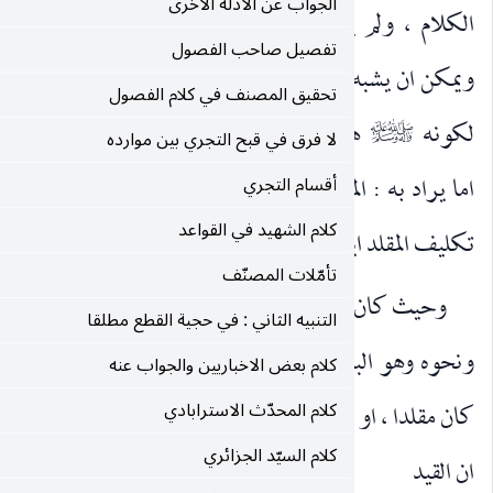
الجواب عن الادلة الاخرى
كن الامر بحاجة الى «اعلم» وانما ذكر مزيدا للتنبيه ،
تفصيل صاحب الفصول
بكلمة : «قل» في اوائل السور ، ونحوها ، فانه نوع تأكيد
تحقيق المصنف في كلام الفصول
 المخاطب ، وذلك مما يزيده
اجلالا (انّ المكلّف)
صلى‌الله‌عليه‌وآله‌وسلم
لا فرق في قبح التجري بين موارده
المجتهد ، او الاعم ، حيث ان الاصول الاربعة أحيانا تكون
أقسام التجري
كلام الشهيد في القواعد
يضا.
تأمّلات المصنّف
راد بالمكلّف : المكلّف شأنا قريبا لا شأنا بعيدا ، كالطفل
التنبيه الثاني : في حجية القطع مطلقا
غ العاقل القادر ، الذي لا محذور له في أداء التكليف ، اذا
كلام بعض الاخباريين والجواب عنه
كلام المحدّث الاسترابادي
يانه ، اذا كان مجتهدا ، قال
تعالى : (اذا التفت) فلا يقال :
رحمه‌الله
كلام السيّد الجزائري