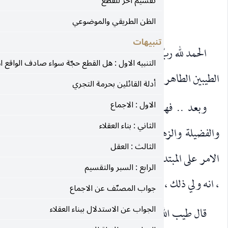
تقسيم آخر للقطع
بسم الله الرحمن الرحيم
الظن الطريقي والموضوعي
تنبيهات
ّ العالمين ، والصلاة والسلام على سيدنا ونبينا محمّد وعلى آله
التنبيه الاول : هل القطع حجّة سواء صادف الواقع ام لا؟
ن ، ولعنة الله على اعدائهم أجمعين.
أدلة القائلين بحرمة التجري
الاول : الاجماع
ذا شرح توضيحي على الرسائل لآية الله العظمى في العلم
الثاني : بناء العقلاء
هد والاخلاق ، الشيخ مرتضى الانصاري
كتبته لتسهيل
قدس‌سره
الثالث : العقل
ئين ، والله سبحانه أسأل التوفيق للاتمام ، والنفع به والثواب
الرابع : السبر والتقسيم
 وهو المستعان.
جواب المصنّف عن الاجماع
الجواب عن الاستدلال ببناء العقلاء
 تربته : (فاعلم) الفاء : لتوهم تقدير اما ، وهو نوع زينة في