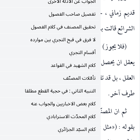
الجواب عن الادلة الاخرى
ادث ذاتي ، وقسم من الفلاسفة وان قال بالثاني ، الّا ان
تفصيل صاحب الفصول
لاول.
تحقيق المصنف في كلام الفصول
لا فرق في قبح التجري بين موارده
اي لا يمكن (ان يحصل القطع على خلافه من دليل عقلي) اذ لا
أقسام التجري
طعان متخالفان : قطع مستند الى النقل ، وقطع مستند الى
كلام الشهيد في القواعد
قدّم ان الاحتمال على طرف ، لا يمكن ان يجتمع مع القطع على
تأمّلات المصنّف
التنبيه الثاني : في حجية القطع مطلقا
كلام بعض الاخباريين والجواب عنه
ّف مثّل للدليل العقلي على خلاف الدليل النقلي المقطوع به
كلام المحدّث الاسترابادي
 استحالة تخلف الاثر عن المؤثر») فان الفلاسفة الذين قالوا
كلام السيّد الجزائري