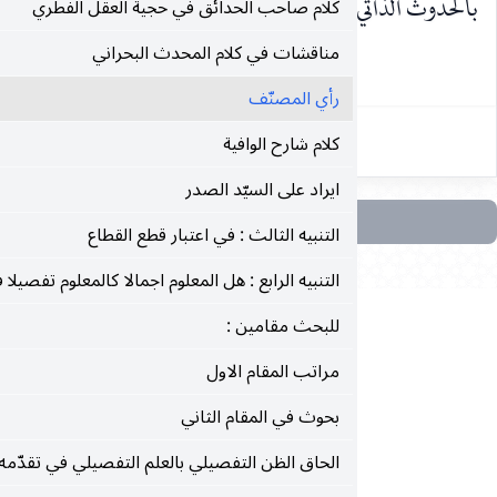
للعالم لا الحدوث الزماني ، استدلوا على ذلك بما جعلوه دليلا
كلام صاحب الحدائق في حجية العقل الفطري
مناقشات في كلام المحدث البحراني
١٥٩
رأي المصنّف
كلام شارح الوافية
ايراد على السيّد الصدر
التنبيه الثالث : في اعتبار قطع القطاع
التنبيه الرابع : هل المعلوم اجمالا كالمعلوم تفصيلا في الاعتبار؟
للبحث مقامين :
مراتب المقام الاول
بحوث في المقام الثاني
الحاق الظن التفصيلي بالعلم التفصيلي في تقدّمه على العلم الاجمالي