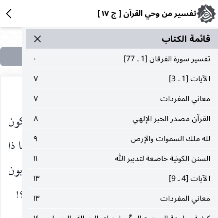
تفسير من وحي القرآن [ ج ١٧ ]
قائمة الکتاب
تفسير سورة الفرقان [1 ـ 77]
٠
الآيات‌ [1 ـ 3]
٧
معاني‌ المفردات‌
٧
فلست أول الأنبياء الذين يتصفون بالبشرية ، ويتحركون
القرآن‌ مصدر الخير الإلهي‌
٨
لله‌ ملك‌ السموات‌ و‌الإرض‌
٩
على طريقة البشر في حياتهم المادية والروحية ، فلما ذا
السنن‌ الكونية خاضعة لتدبير ‌الله‌
١١
يتطلبون فيك ما لم يتطلبوه في غيرك؟! ولماذا يستغربون
الآيات‌ [4 ـ 9]
١٣
بشريتك ، أو يتطلبون الملائكة معك ، أو ما شابه ذلك؟!
معاني‌ المفردات‌
١٣