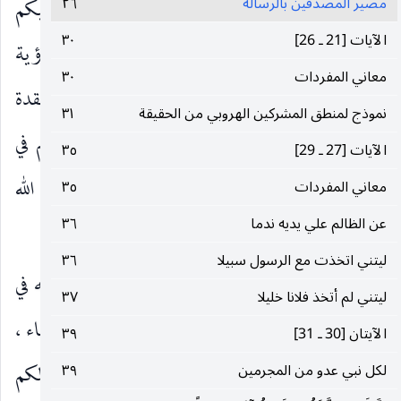
مصير المصدقين‌ بالرسالة
٢٦
خط الإيمان ، وعلى الجهد الطويل الذي يفرض عليكم
الآيات‌ [21 ـ 26]
٣٠
الوقوف عند مواقع العمق في الكفر ، والانفتاح في الرؤية
معاني‌ المفردات‌
٣٠
، والامتداد في الإحساس ، وعلى المشاكل المتنوعة المعقدة
نموذج‌ لمنطق‌ المشركين‌ الهروبي‌ ‌من‌ الحقيقة
٣١
التي تتحدى راحتكم وأمنكم وشهوتكم ومزاجكم في
الآيات‌ [27 ـ 29]
٣٥
حياتكم العامة والخاصة ، مما يثيره أمامكم أعداء الله
معاني‌ المفردات‌
٣٥
‌عن‌ الظالم‌ ‌علي‌ يديه‌ ندما
٣٦
والإيمان؟
ليتني‌ اتخذت‌ ‌مع‌ الرسول‌ سبيلا
٣٦
وَكانَ رَبُّكَ بَصِيراً
عارفا بكل ما تحتاجون إليه في
)
(
ليتني‌ ‌لم‌ أتخذ فلانا خليلا
٣٧
نظام حياتكم ، في ما تسيرون نحوه من سعادة أو شقاء ،
الآيتان‌ [30 ـ 31]
٣٩
فيدفعكم إلى ما فيه السعادة ، ويمنعكم عما يجلب لكم
لكل‌ نبي‌ عدو ‌من‌ المجرمين‌
٣٩