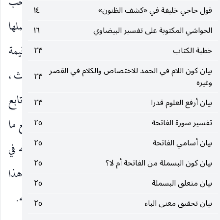
كما أننا نجد البيضاوي قد وقع فيما وقع فيه صاحب
قول حاجي خليفة في «كشف الظنون»
١٤
«الكشاف» ، من ذكره في نهاية كل سورة حديثا في فضلها
الحواشي المكتوبة على تفسير البيضاوي
١٦
وما لقارئها من الثواب والأجر عند الله ، وقد عرفنا قيمة
خطبة الكتاب
٢٣
بيان كون اللام في الحمد للاختصاص والكلام في القصر
هذه الأحاديث ، وقلنا إنها موضوعة باتفاق أهل الحديث ،
٢٣
وغيره
ولست أعرف كيف اغتربها البيضاوي فرواها وتابع
بيان أرفع العلوم قدرا
٢٣
الزمخشري في ذكرها عند آخر تفسيره لكل سورة ، مع ما
تفسير سورة الفاتحة
٢٥
بيان أسامي الفاتحة
٢٥
له من مكانة علمية ، وسيأتي اعتذار بعض الناس عنه في
بيان كون البسملة من الفاتحة أم لا؟
٢٥
ذلك ، وإن كان اعتذارا ضعيفا ، لا يكفي لتبرير هذا
بيان متعلق البسملة
٢٥
العمل الذي لا يليق بعالم كالبيضاوي له قيمته ومكانته.
بيان تحقيق معنى الباء
٢٥