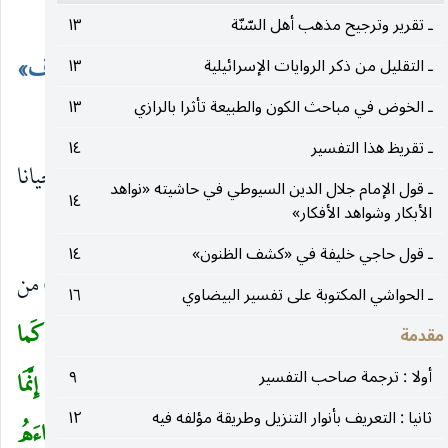
العربية ، وقرر فيه الأدلة على أصول أهل السنة.
ـ تقرير وترجيح مذهب أهل السّنّة
١٣
وقد اختصر البيضاوي تفسيره من «الكشاف»
ـ التقليل من ذكر الروايات الإسرائيلية
١٣
ـ الخوض في مباحث الكون والطبيعة تأثرا بالرازي
١٣
للزمخشري.
ـ تقريظ هذا التفسير
١٤
ولكنه ترك ما فيه من اعتزالات ، وإن كان أحيانا
ـ قول الإمام جلال الدين السيوطي في حاشيته «نواهد
١٤
الأبكار وشواهد الأفكار»
يذهب إلى ما ذهب إليه صاحب «الكشاف».
ـ قول حاجي خليفة في «كشف الظنون»
١٤
ومن ذلك أنه عند ما فسر قوله تعالى في الآية (٢٧٥) من
ـ الحواشي المكتوبة على تفسير البيضاوي
١٦
سورة البقرة :
الَّذِينَ يَأْكُلُونَ الرِّبا لا يَقُومُونَ إِلَّا كَما
مقدمة
(
أولا : ترجمة صاحب التفسير
٩
يَقُومُ الَّذِي يَتَخَبَّطُهُ الشَّيْطانُ مِنَ الْمَسِّ ذلِكَ بِأَنَّهُمْ قالُوا إِنَّمَا
ثانيا : التعريف بأنوار التنزيل وطريقة مؤلفه فيه
١٢
الْبَيْعُ مِثْلُ الرِّبا وَأَحَلَّ اللهُ الْبَيْعَ وَحَرَّمَ الرِّبا فَمَنْ جاءَهُ