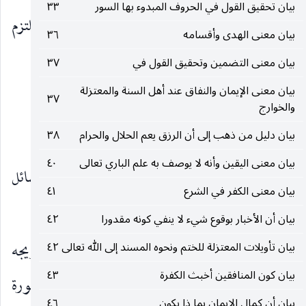
بيان تحقيق القول في الحروف المبدوء بها السور
٣٣
* وهو يهتم أحيانا بذكر القراءات ، ولكنه لا يلتزم
بيان معنى الهدى وأقسامه
٣٦
المتواتر منها فيذكر الشاذ.
بيان معنى التضمين وتحقيق القول في
٣٧
بيان معنى الإيمان والنفاق عند أهل السنة والمعتزلة
* كما أنه يعرض للصناعة النحوية.
٣٧
والخوارج
ولكن بدون توسع واستفاضة.
بيان دليل من ذهب إلى أن الرزق يعم الحلال والحرام
٣٨
بيان معنى اليقين وأنه لا يوصف به علم الباري تعالى
٤٠
* كما أنه يتعرض عند آيات الأحكام لبعض المسائل
بيان معنى الكفر في الشرع
٤١
الفقهية بدون توسع منه في ذلك :
بيان أن الأخبار بوقوع شيء لا ينفي كونه مقدورا
٤٢
وإن كان يظهر لنا أنه يميل غالبا لتأييد مذهبه وترويجه
بيان تأويلات المعتزلة للختم ونحوه المسند إلى الله تعالى
٤٢
بيان كون المنافقين أخبث الكفرة
٤٣
، فمثلا عند تفسيره لقوله تعالى في الآية (٢٢٨) من سورة
بيان أن كمال الإيمان بما ذا يكون
٤٦