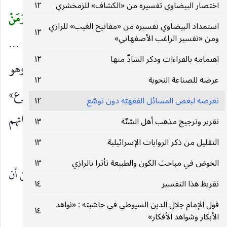
اختصار البيضاوي تفسيره من «الكشاف» للزمخشري
١٢
مَوْعِظَةٌ مِنْ رَبِّهِ فَانْتَهى فَلَهُ ما سَلَفَ وَأَمْرُهُ إِلَى اللهِ وَمَنْ
استمداد البيضاوي تفسيره من «مفاتيح الغيب» للرازي
١٢
ومن «تفسير الراغب الأصفهاني»
عادَ فَأُولئِكَ أَصْحابُ النَّارِ هُمْ فِيها خالِدُونَ
(٢٧٥) ...
)
اهتمامه بالقراءات وذكر الشاذّ منها
١٢
الآية ، وجدناه يقول : «إلّا قياما كقيام المصروع ، وهو
عرضه للصناعة النحوية
١٢
وارد على ما يزعمون أن الشيطان يخبط الإنسان فيصرع»
تعرضه لبعض المسائل الفقهيّة دون توسّع
١٢
.. ثم يفسّر المس بالجنون ويقول «وهذا أيضا من زعماتهم
تقرير وترجيح مذهب أهل السّنّة
١٣
أن الجني يمس الرجل فيختلط عقله».
التقليل من ذكر الروايات الإسرائيلية
١٣
الخوض في مباحث الكون والطبيعة تأثرا بالرازي
١٣
ولا شك أن هذا موافق لما ذهب إليه الزمخشري من أن
تقريظ هذا التفسير
١٤
الجن لا تسلّط لها على الإنسان إلا بالوسوسة والإغواء.
قول الإمام جلال الدين السيوطي في حاشيته : «نواهد
١٤
الأبكار وشواهد الأفكار»