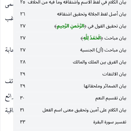
بيان الكلام في لفظ الاسم واشتقاقه وما فيه من الخلاف
٢٥
* استمد البيضاوي تفسيره من التفسير الكبير المسمى
بيان أصل لفظ الجلالة وتحقيق اشتقاقه
٢٦
«بمفاتيح الغيب» للفخر الرازي ، ومن تفسير الراغب
بيان تحقيق القول في
الرَّحْمنِ الرَّحِيمِ
٢٧
)
(
الأصفهاني.
بيان مباحث
الْحَمْدُ لِلَّهِ
٢٧
)
(
وضم لذلك بعض الآثار الواردة عن الصحابة
بيان مباحث (أل) الجنسية
٢٧
بيان الفرق بين الملك والمالك
٢٨
والتابعين.
بيان الالتفات
٢٩
كما أنه أعمل فيه عقله ، فضمنه نكتا بارعة ، ولطائف
بيان الضمائر وملحقاتها
٢٩
رائعة ، واستنباطات دقيقة ، كل هذا في أسلوب رائع
بيان تقسيم النعم
٣٠
موجز ، وعبارة تدق أحيانا وتخفى إلّا على ذي بصيرة ثاقبة
بيان الكلام على آمين وتحقيق معنى اسم الفعل
٣١
تفسير سورة البقرة
٣٣
، وفطنة نيرة.