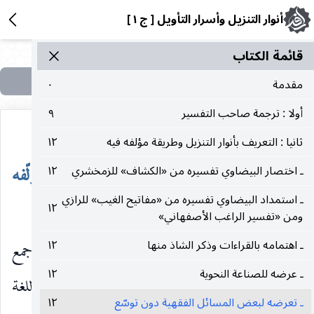
أنوار التنزيل وأسرار التأويل [ ج ١ ]
قائمة الکتاب
مقدمة
٠
أولا : ترجمة صاحب التفسير
٩
ثانيا : التعريف بأنوار التنزيل وطريقة مؤلفه فيه
١٢
ثانيا : التعريف بأنوار التنزيل وطريقة مؤلّفه
ـ اختصار البيضاوي تفسيره من «الكشاف» للزمخشري
١٢
ـ استمداد البيضاوي تفسيره من «مفاتيح الغيب» للرازي
(١)
فيه
١٢
ومن «تفسير الراغب الأصفهاني»
ـ اهتمامه بالقراءات وذكر الشاذ منها
١٢
تفسير العلامة البيضاوي ، تفسير متوسط الحجم ، جمع
ـ عرضه للصناعة النحوية
١٢
فيه صاحبه بين التفسير والتأويل ، على مقتضى قواعد اللغة
ـ تعرضه لبعض المسائل الفقهية دون توسّع
١٢