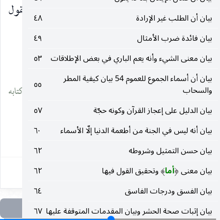
البقرة
وَالْمُطَلَّقاتُ يَتَرَبَّصْنَ بِأَنْفُسِهِنَّ ثَلاثَةَ قُرُوءٍ
يقول
)
(
بيان أن الطلب غير الإرادة
٤٨
ما نصه : وقروء جمع قرء ، وهو يطلق للحيض
بيان فائدة ضرب الأمثال
٤٩
بيان معنى الشيء وأنه يعم الباري في بعض الإطلاقات
٥٣
__________________
بيان أن أسماء الجموع للعموم 54 بيان كيفية المطر
٥٥
والسحاب
(١) اقتبسنا هذا من كلام الدكتور محمد حسين الذهبي في كتابه
بيان الدليل على إعجاز القرآن وكونه حجّة
٥٧
«التفسير والمفسرون» (١ / ٢٩٦) وما بعدها.
بيان أنه ليس في الجنة من أطعمة الدنيا إلّا الأسماء
٦٠
١٢
بيان حسن التمثيل وشروطه
٦٢
بيان معنى
أما
وتحقيق القول فيها
٦٢
)
(
بيان الفسق ودرجات الفاسق
٦٤
بيان إثبات صحة الحشر وبيان المقدمات المتوقفة عليها
٦٧