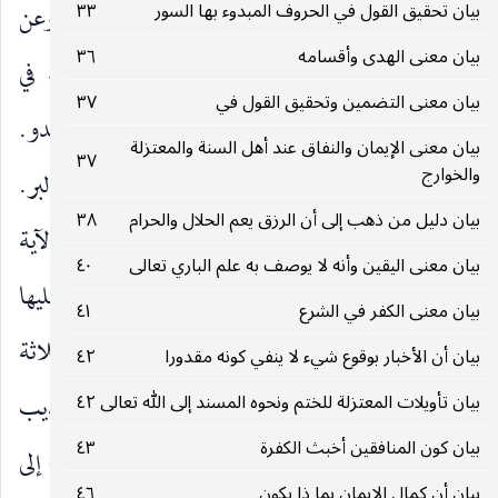
بيان تحقيق القول في الحروف المبدوء بها السور
٣٣
المدح ولم يعطف لفضل الصبر على سائر الأعمال. وعن
بيان معنى الهدى وأقسامه
٣٦
الأزهري : البأساء في الأموال كالفقر ، والضراء في
بيان معنى التضمين وتحقيق القول في
٣٧
الأنفس كالمرض.
وَحِينَ الْبَأْسِ
وقت مجاهدة العدو.
)
(
بيان معنى الإيمان والنفاق عند أهل السنة والمعتزلة
٣٧
والخوارج
أُولئِكَ الَّذِينَ صَدَقُوا
في الدين واتباع الحق وطلب البر.
)
(
بيان دليل من ذهب إلى أن الرزق يعم الحلال والحرام
٣٨
وَأُولئِكَ هُمُ الْمُتَّقُونَ
عن الكفر وسائر الرذائل. والآية
)
(
بيان معنى اليقين وأنه لا يوصف به علم الباري تعالى
٤٠
كما ترى جامعة للكمالات الإنسانية بأسرها ، دالة عليها
بيان معنى الكفر في الشرع
٤١
صريحا أو ضمنا ، فإنها بكثرتها وتشعبها منحصرة في ثلاثة
بيان أن الأخبار بوقوع شيء لا ينفي كونه مقدورا
٤٢
أشياء : صحة الاعتقاد ، وحسن المعاشرة ، وتهذيب
بيان تأويلات المعتزلة للختم ونحوه المسند إلى الله تعالى
٤٢
بيان كون المنافقين أخبث الكفرة
٤٣
النفس. وقد أشير إلى الأول بقوله :
مَنْ آمَنَ بِاللهِ
إلى
)
(
بيان أن كمال الإيمان بما ذا يكون
٤٦