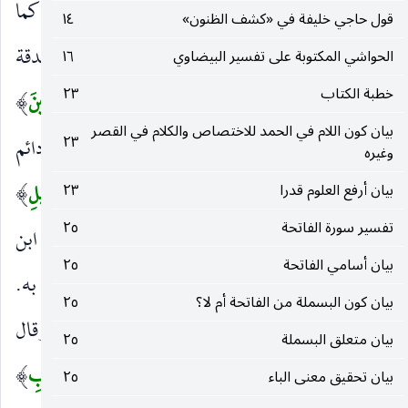
لعدم الالتباس. وقدم ذوي القربى لأن إيتاءهم أفضل كما
قول حاجي خليفة في «كشف الظنون»
١٤
قال عليه الصلاة والسلام «صدقتك على المسكين صدقة
الحواشي المكتوبة على تفسير البيضاوي
١٦
خطبة الكتاب
٢٣
وعلى ذوي رحمك اثنتان ، صدقة وصلة».
وَالْمَساكِينَ
)
(
بيان كون اللام في الحمد للاختصاص والكلام في القصر
٢٣
جمع المسكين وهو الذي أسكنته الخلة ، وأصله دائم
وغيره
السكون كالمسكير للدائم السكر.
وَابْنَ السَّبِيلِ
بيان أرفع العلوم قدرا
٢٣
)
(
تفسير سورة الفاتحة
٢٥
المسافر ، سمي به لملازمته السبيل كما سمي القاطع ابن
بيان أسامي الفاتحة
٢٥
الطريق. وقيل الضيف لأن السبيل يرعف به.
بيان كون البسملة من الفاتحة أم لا؟
٢٥
وَالسَّائِلِينَ
الذين ألجأتهم الحاجة إلى السؤال ، وقال
)
(
بيان متعلق البسملة
٢٥
«للسائل حق وإن جاء على فرسه».
وَفِي الرِّقابِ
بيان تحقيق معنى الباء
٢٥
عليه‌السلام
(
)