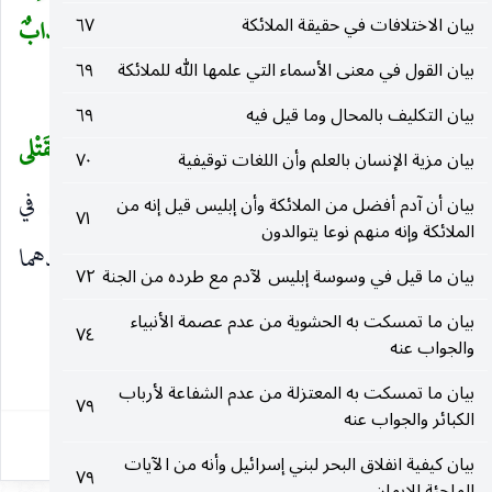
تَخْفِيفٌ مِنْ رَبِّكُمْ وَرَحْمَةٌ فَمَنِ اعْتَدى بَعْدَ ذلِكَ فَلَهُ عَذابٌ
بيان الاختلافات في حقيقة الملائكة
٦٧
بيان القول في معنى الأسماء التي علمها الله للملائكة
٦٩
أَلِيمٌ
(١٧٨)
)
بيان التكليف بالمحال وما قيل فيه
٦٩
يا أَيُّهَا الَّذِينَ آمَنُوا كُتِبَ عَلَيْكُمُ الْقِصاصُ فِي الْقَتْلى
(
بيان مزية الإنسان بالعلم وأن اللغات توقيفية
٧٠
الْحُرُّ بِالْحُرِّ وَالْعَبْدُ بِالْعَبْدِ وَالْأُنْثى بِالْأُنْثى
كان في
بيان أن آدم أفضل من الملائكة وأن إبليس قيل إنه من
)
٧١
الملائكة وإنه منهم نوعا يتوالدون
الجاهلية بين حيين من أحياء العرب دماء ، وكان لأحدهما
بيان ما قيل في وسوسة إبليس لآدم مع طرده من الجنة
٧٢
طول على الآخر ، فأقسموا لنقتلن الحر منكم بالعبد
بيان ما تمسكت به الحشوية من عدم عصمة الأنبياء
٧٤
والجواب عنه
١٢١
بيان ما تمسكت به المعتزلة من عدم الشفاعة لأرباب
٧٩
الكبائر والجواب عنه
بيان كيفية انفلاق البحر لبني إسرائيل وأنه من الآيات
٧٩
الملجئة للإيمان