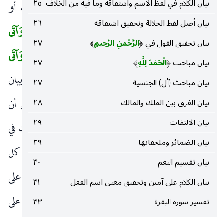
بيان الكلام في لفظ الاسم واشتقاقه وما فيه من الخلاف
٢٥
وفي تخليصها بمعاونة المكاتبين ، أو فك الأسارى ، أو
بيان أصل لفظ الجلالة وتحقيق اشتقاقه
٢٦
ابتياع الرقاب لعتقها.
وَأَقامَ الصَّلاةَ
المفروضة.
وَآتَى
(
)
(
بيان تحقيق القول في
الرَّحْمنِ الرَّحِيمِ
٢٧
)
(
الزَّكاةَ
يحتمل أن يكون المقصود منه ومن قوله :
وَآتَى
(
)
بيان مباحث
الْحَمْدُ لِلَّهِ
٢٧
)
(
الْمالَ
الزكاة المفروضة ، ولكن الغرض من الأول بيان
)
بيان مباحث (أل) الجنسية
٢٧
مصارفها ، ومن الثاني أداؤها والحث عليها. ويحتمل أن
بيان الفرق بين الملك والمالك
٢٨
بيان الالتفات
٢٩
يكون المراد بالأول نوافل الصدقات أو حقوقا كانت في
بيان الضمائر وملحقاتها
٢٩
المال سوى الزكاة. وفي الحديث «نسخت الزكاة كل
بيان تقسيم النعم
٣٠
صدقة».
وَالْمُوفُونَ بِعَهْدِهِمْ إِذا عاهَدُوا
عطف على
)
(
بيان الكلام على آمين وتحقيق معنى اسم الفعل
٣١
مَنْ آمَنَ
.
وَالصَّابِرِينَ فِي الْبَأْساءِ وَالضَّرَّاءِ
نصبه على
(
)
(
تفسير سورة البقرة
)
٣٣