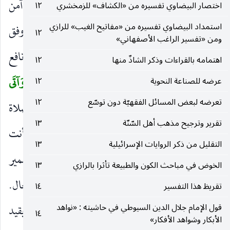
ينبغي أن يهتم به بر من آمن بالله ، أو لكن ذا البر من آمن
اختصار البيضاوي تفسيره من «الكشاف» للزمخشري
١٢
استمداد البيضاوي تفسيره من «مفاتيح الغيب» للرازي
، ويؤيده قراءة من قرأ ولكن «البار». والأول أوفق
١٢
ومن «تفسير الراغب الأصفهاني»
وأحسن. والمراد بالكتاب الجنس ، أو القرآن. وقرأ نافع
اهتمامه بالقراءات وذكر الشاذّ منها
١٢
وابن عامر
وَلكِنَ
بالتخفيف ورفع
الْبِرَّ
.
وَآتَى
عرضه للصناعة النحوية
١٢
(
)
(
)
(
تعرضه لبعض المسائل الفقهيّة دون توسّع
١٢
الْمالَ عَلى حُبِّهِ
أي على حب المال ، قال عليه الصلاة
)
تقرير وترجيح مذهب أهل السّنّة
١٣
والسلام لما سئل أي الصدقة أفضل قال «أن تؤتيه وأنت
التقليل من ذكر الروايات الإسرائيلية
١٣
صحيح شحيح تأمل العيش ، وتخشى الفقر». وقيل الضمير
الخوض في مباحث الكون والطبيعة تأثرا بالرازي
١٣
لله ، أو للمصدر. والجار والمجرور في موضع الحال.
تقريظ هذا التفسير
١٤
قول الإمام جلال الدين السيوطي في حاشيته : «نواهد
ذَوِي الْقُرْبى وَالْيَتامى
يريد المحاويج منهم ، ولم يقيد
)
(
١٤
الأبكار وشواهد الأفكار»