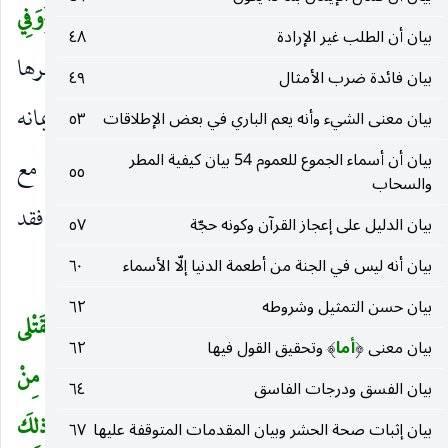
وَالنَّبِيِّينَ
. وإلى الثاني بقوله :
وَآتَى الْمالَ
إلى
وَفِي
(
)
(
)
(
بيان أن الطلب غير الإرادة
٤٨
الرِّقابِ
وإلى الثالث بقوله :
وَأَقامَ الصَّلاةَ
إلى آخرها
)
(
)
بيان فائدة ضرب الأمثال
٤٩
ولذلك وصف المستجمع لها بالصدق نظرا إلى إيمانه
بيان معنى الشيء وأنه يعم الباري في بعض الإطلاقات
٥٣
بيان أن أسماء الجموع للعموم 54 بيان كيفية المطر
واعتقاده بالتقوى ، اعتبارا بمعاشرته للخلق ومعاملته مع
٥٥
والسحاب
الحق. وإليه أشار بقوله
«من عمل بهذه الآية فقد
عليه‌السلام
بيان الدليل على إعجاز القرآن وكونه حجّة
٥٧
استكمل الإيمان».
بيان أنه ليس في الجنة من أطعمة الدنيا إلّا الأسماء
٦٠
بيان حسن التمثيل وشروطه
٦٢
يا أَيُّهَا الَّذِينَ آمَنُوا كُتِبَ عَلَيْكُمُ الْقِصاصُ فِي الْقَتْلى
(
بيان معنى
أما
وتحقيق القول فيها
٦٢
)
(
الْحُرُّ بِالْحُرِّ وَالْعَبْدُ بِالْعَبْدِ وَالْأُنْثى بِالْأُنْثى فَمَنْ عُفِيَ لَهُ مِنْ
بيان الفسق ودرجات الفاسق
٦٤
أَخِيهِ شَيْءٌ فَاتِّباعٌ بِالْمَعْرُوفِ وَأَداءٌ إِلَيْهِ بِإِحْسانٍ ذلِكَ
بيان إثبات صحة الحشر وبيان المقدمات المتوقفة عليها
٦٧