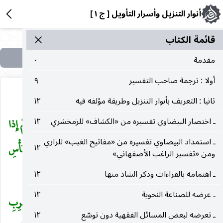
أنوار التنزيل وأسرار التأويل [ ج ١ ]
قائمة الکتاب
مقدمة
٠
أولا : ترجمة صاحب التفسير
٩
ثانيا : التعريف بأنوار التنزيل وطريقة مؤلفه فيه
١٢
وَفِي الرِّقابِ وَأَقامَ الصَّلاةَ وَآتَى الزَّكاةَ وَالْمُوفُونَ بِعَهْدِهِمْ إِذا
ـ اختصار البيضاوي تفسيره من «الكشاف» للزمخشري
١٢
ـ استمداد البيضاوي تفسيره من «مفاتيح الغيب» للرازي
عاهَدُوا وَالصَّابِرِينَ فِي الْبَأْساءِ وَالضَّرَّاءِ وَحِينَ الْبَأْسِ
١٢
ومن «تفسير الراغب الأصفهاني»
أُولئِكَ الَّذِينَ صَدَقُوا وَأُولئِكَ هُمُ الْمُتَّقُونَ
(١٧٧)
ـ اهتمامه بالقراءات وذكر الشاذ منها
١٢
)
ـ عرضه للصناعة النحوية
١٢
لَيْسَ الْبِرَّ أَنْ تُوَلُّوا وُجُوهَكُمْ قِبَلَ الْمَشْرِقِ وَالْمَغْرِبِ
(
ـ تعرضه لبعض المسائل الفقهية دون توسّع
١٢