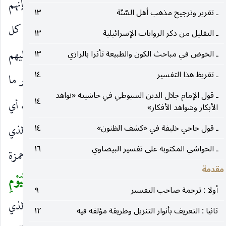
الْبِرَّ
كل فعل مرض ، والخطاب لأهل الكتاب فإنهم
)
ـ تقرير وترجيح مذهب أهل السّنّة
١٣
أكثروا الخوض في أمر القبلة حين حولت ، وادعى كل
ـ التقليل من ذكر الروايات الإسرائيلية
١٣
طائفة أن البر هو التوجه إلى قبلته ، فرد الله تعالى عليهم
ـ الخوض في مباحث الكون والطبيعة تأثرا بالرازي
١٣
ـ تقريظ هذا التفسير
١٤
وقال ؛ ليس البر ما أنتم عليه فإنه منسوخ ، ولكن البر ما
ـ قول الإمام جلال الدين السيوطي في حاشيته «نواهد
١٤
بينه الله واتبعه المؤمنون. وقيل عام لهم وللمسلمين ، أي
الأبكار وشواهد الأفكار»
ليس البر مقصورا بأمر القبلة ، أو ليس البر العظيم الذي
ـ قول حاجي خليفة في «كشف الظنون»
١٤
ـ الحواشي المكتوبة على تفسير البيضاوي
١٦
يحسن أن تذهلوا بشأنه عن غيره أمرها ، وقرأ حمزة
مقدمة
وحفص البر بالنصب
وَلكِنَّ الْبِرَّ مَنْ آمَنَ بِاللهِ وَالْيَوْمِ
(
أولا : ترجمة صاحب التفسير
٩
الْآخِرِ وَالْمَلائِكَةِ وَالْكِتابِ وَالنَّبِيِّينَ
أي ولكن البر الذي
)
ثانيا : التعريف بأنوار التنزيل وطريقة مؤلفه فيه
١٢