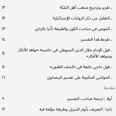
ـ تقرير وترجيح مذهب أهل السّنّة
١٣
ـ التقليل من ذكر الروايات الإسرائيلية
١٣
ـ الخوض في مباحث الكون والطبيعة تأثرا بالرازي
١٣
ـ تقريظ هذا التفسير
١٤
ـ قول الإمام جلال الدين السيوطي في حاشيته «نواهد الأبكار
١٤
وشواهد الأفكار»
ـ قول حاجي خليفة في «كشف الظنون»
١٤
ـ الحواشي المكتوبة على تفسير البيضاوي
١٦
مقدمة
أولا : ترجمة صاحب التفسير
٩
ثانيا : التعريف بأنوار التنزيل وطريقة مؤلفه فيه
١٢