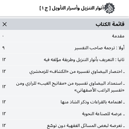
أنوار التنزيل وأسرار التأويل [ ج ١ ]
قائمة الکتاب
مقدمة
٠
أولا : ترجمة صاحب التفسير
٩
ثانيا : التعريف بأنوار التنزيل وطريقة مؤلفه فيه
١٢
ـ اختصار البيضاوي تفسيره من «الكشاف» للزمخشري
١٢
ـ استمداد البيضاوي تفسيره من «مفاتيح الغيب» للرازي ومن
١٢
«تفسير الراغب الأصفهاني»
ـ اهتمامه بالقراءات وذكر الشاذ منها
١٢
ـ عرضه للصناعة النحوية
١٢
ـ تعرضه لبعض المسائل الفقهية دون توسّع
١٢