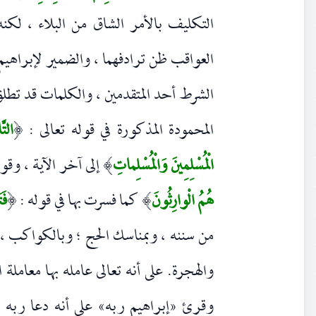
التكليف بالأمر الشاق من البلاء ، لكنه 
العواقب ظن ترادفهما ، والضمير لإبراهيم
الشرط أحد المتقدمين ، والكلمات قد تطلق
المحمودة المذكورة في قوله تعالى :
التّ
(
الْمُسْلِمِينَ وَالْمُسْلِماتِ
إلى آخر الآية ، وقو
)
هُمُ الْوارِثُونَ
كما فسرت بها في قوله :
فَت
(
)
من سننه ، وبمناسك الحج ؛ وبالكواكب ، وا
والهجرة. على أنه تعالى عامله بها معاملة 
وقرئ «إبراهيم ربه» على أنه دعا ربه