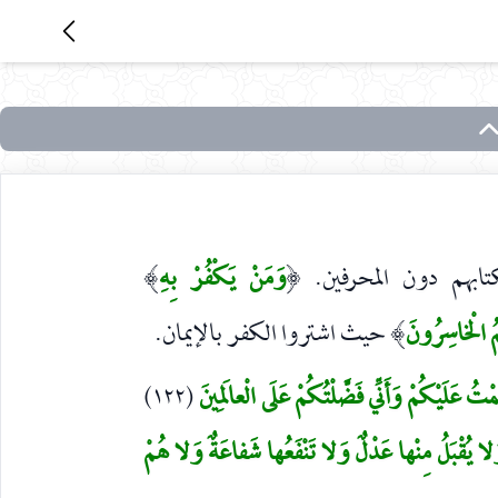
ابهم دون المحرفين.
وَمَنْ يَكْفُرْ بِهِ
)
(
ُ الْخاسِرُونَ
حيث اشتروا الكفر بالإيمان.
)
مْتُ عَلَيْكُمْ وَأَنِّي فَضَّلْتُكُمْ عَلَى الْعالَمِينَ
(١٢٢)
َلا يُقْبَلُ مِنْها عَدْلٌ وَلا تَنْفَعُها شَفاعَةٌ وَلا هُمْ