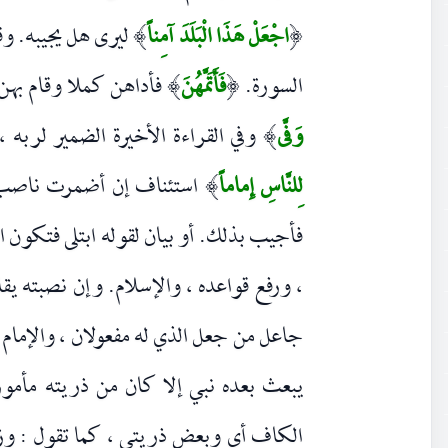
اجْعَلْ هَذَا الْبَلَدَ آمِناً
ليرى هل يجيبه. وقر
)
(
السورة.
فَأَتَمَّهُنَ
فأداهن كملا وقام بهن ح
)
(
وَفَّى
وفي القراءة الأخيرة الضمير لربه ،
)
لِلنَّاسِ إِماماً
استئناف إن أضمرت ناصب إذ
)
فأجيب بذلك. أو بيان لقوله ابتلى فتكون ا
، ورفع قواعده ، والإسلام. وإن نصبته يقا
جاعل من جعل الذي له مفعولان ، والإمام ا
يبعث بعده نبي إلا كان من ذريته مأمور
الكاف أي وبعض ذريتي ، كما تقول : وز