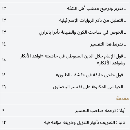
ـ تقرير وترجيح مذهب أهل السّنّة
١٣
ـ التقليل من ذكر الروايات الإسرائيلية
١٣
ـ الخوض في مباحث الكون والطبيعة تأثرا بالرازي
١٣
ـ تقريظ هذا التفسير
١٤
ـ قول الإمام جلال الدين السيوطي في حاشيته «نواهد الأبكار
١٤
وشواهد الأفكار»
ـ قول حاجي خليفة في «كشف الظنون»
١٤
ـ الحواشي المكتوبة على تفسير البيضاوي
١٦
مقدمة
أولا : ترجمة صاحب التفسير
٩
ثانيا : التعريف بأنوار التنزيل وطريقة مؤلفه فيه
١٢