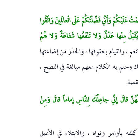
ْتُ عَلَيْكُمْ وَأَنِّي فَضَّلْتُكُمْ عَلَى الْعالَمِينَ وَاتَّقُوا
قْبَلُ مِنْها عَدْلٌ وَلا تَنْفَعُها شَفاعَةٌ وَلا هُمْ
عم ، والقيام بحقوقها ، والحذر من إضاعتها
 وختم به الكلام معهم مبالغة في النصح ،
لقصة.
َمَّهُنَّ قالَ إِنِّي جاعِلُكَ لِلنَّاسِ إِماماً قالَ وَمِنْ
لفه بأوامر ونواه ، والابتلاء في الأصل