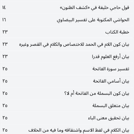
قول حاجي خليفة في «كشف الظنون»
١٤
الحواشي المكتوبة على تفسير البيضاوي
١٦
خطبة الكتاب
٢٣
بيان كون اللام في الحمد للاختصاص والكلام في القصر وغيره
٢٣
بيان أرفع العلوم قدرا
٢٣
تفسير سورة الفاتحة
٢٥
بيان أسامي الفاتحة
٢٥
بيان كون البسملة من الفاتحة أم لا؟
٢٥
بيان متعلق البسملة
٢٥
بيان تحقيق معنى الباء
٢٥
بيان الكلام في لفظ الاسم واشتقاقه وما فيه من الخلاف
٢٥