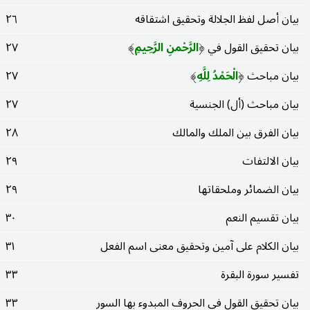
بيان أصل لفظ الجلالة وتحقيق اشتقاقه
٢٦
بيان تحقيق القول في
الرَّحْمنِ الرَّحِيمِ
٢٧
)
(
بيان مباحث
الْحَمْدُ لِلَّهِ
٢٧
)
(
بيان مباحث (أل) الجنسية
٢٧
بيان الفرق بين الملك والمالك
٢٨
بيان الالتفات
٢٩
بيان الضمائر وملحقاتها
٢٩
بيان تقسيم النعم
٣٠
بيان الكلام على آمين وتحقيق معنى اسم الفعل
٣١
تفسير سورة البقرة
٣٣
بيان تحقيق القول في الحروف المبدوء بها السور
٣٣