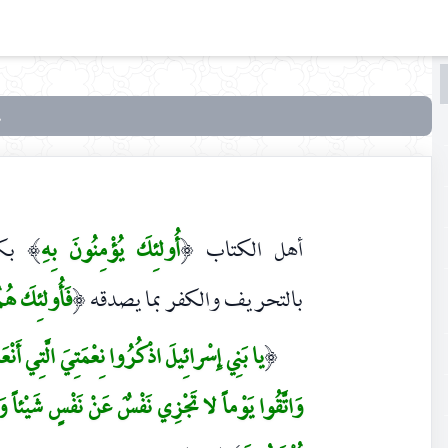
البحث
البحث
في
أنوار
التنزيل
وأسرار
أهل الكتاب
أُولئِكَ يُؤْمِنُونَ بِهِ
بكت
)
(
التأويل
بالتحريف والكفر بما يصدقه
فَأُولئِكَ هُم
(
يا بَنِي إِسْرائِيلَ اذْكُرُوا نِعْمَتِيَ الَّتِي أَنْعَ
(
وَاتَّقُوا يَوْماً لا تَجْزِي نَفْسٌ عَنْ نَفْسٍ شَيْئاً و