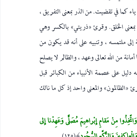
 ياء كما في تقضيت. من الذر بمعنى التفريق ،
ة بمعنى الخلق. وقرئ «ذريتي» بالكسر وهي
إلى ملتمسه ، وتنبيه على أنه قد يكون من
 أمانة من الله تعالى وعهد ، والظالم لا يصلح
وفيه دليل على عصمة الأنبياء من الكبائر قبل
رئ «الظالمون» والمعنى واحد إذ كل ما نالك
اً وَاتَّخِذُوا مِنْ مَقامِ إِبْراهِيمَ مُصَلًّى وَعَهِدْنا إِلى
)