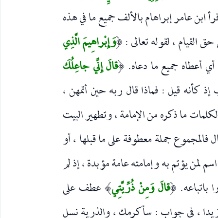
أ ابن عامر إبراهام بالألف جميع ما في هذه
ق القيام ، لقوله تعالى :
وَإِبْراهِيمَ الَّذِي
(
 أي أعطاه جميع ما دعاه.
قالَ إِنِّي جاعِلُكَ
(
 كأنه قيل : فماذا قال ربه حين أتمهن ،
لكلمات ما ذكره من الإمامة ، وتطهير البيت
ل فالمجموع جملة معطوفة على ما قبلها ، أو
سم لمن يؤتم به وإمامته عامة مؤبدة ، إذ لم
ا باتباعه.
قالَ وَمِنْ ذُرِّيَّتِي
عطف على
)
(
يدا ، في جواب : سأكرمك ، والذرية نسل