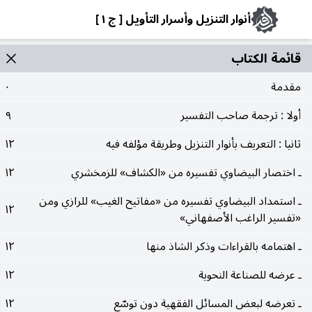
أنوار التنزيل وأسرار التأويل [ ج ١ ]
قائمة الکتاب
مقدمة
٠
أولا : ترجمة صاحب التفسير
٩
ثانيا : التعريف بأنوار التنزيل وطريقة مؤلفه فيه
١٢
ـ اختصار البيضاوي تفسيره من «الكشاف» للزمخشري
١٢
ـ استمداد البيضاوي تفسيره من «مفاتيح الغيب» للرازي ومن
١٢
«تفسير الراغب الأصفهاني»
ـ اهتمامه بالقراءات وذكر الشاذ منها
١٢
ـ عرضه للصناعة النحوية
١٢
ـ تعرضه لبعض المسائل الفقهية دون توسّع
١٢