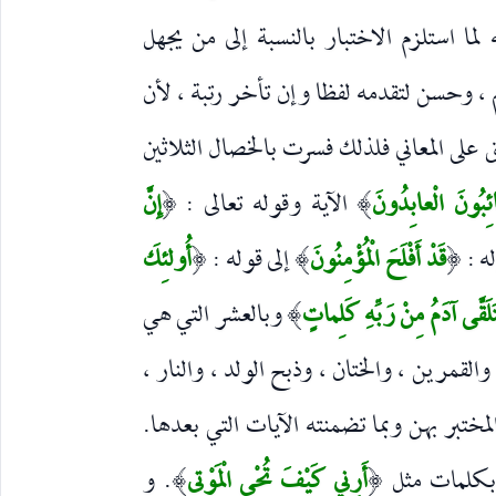
لما استلزم الاختبار بالنسبة إلى من يجهل
 ، وحسن لتقدمه لفظا وإن تأخر رتبة ، لأن
 على المعاني فلذلك فسرت بالخصال الثلاثين
َائِبُونَ الْعابِدُونَ
الآية وقوله تعالى :
إِنَّ
(
)
له :
قَدْ أَفْلَحَ الْمُؤْمِنُونَ
إلى قوله :
أُولئِكَ
(
)
(
َلَقَّى آدَمُ مِنْ رَبِّهِ كَلِماتٍ
وبالعشر التي هي
)
لقمرين ، والختان ، وذبح الولد ، والنار ،
المختبر بهن وبما تضمنته الآيات التي بعدها.
 بكلمات مثل
أَرِنِي كَيْفَ تُحْيِ الْمَوْتى
. و
)
(