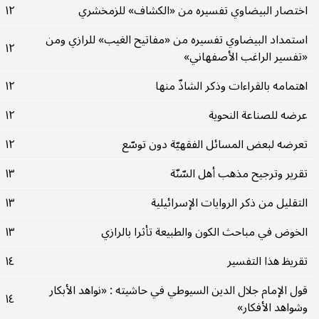
اختصار البيضاوي تفسيره من «الكشاف» للزمخشري
١٢
استمداد البيضاوي تفسيره من «مفاتيح الغيب» للرازي ومن
١٢
«تفسير الراغب الأصفهاني»
اهتمامه بالقراءات وذكر الشاذّ منها
١٢
عرضه للصناعة النحوية
١٢
تعرضه لبعض المسائل الفقهيّة دون توسّع
١٢
تقرير وترجيح مذهب أهل السّنّة
١٣
التقليل من ذكر الروايات الإسرائيلية
١٣
الخوض في مباحث الكون والطبيعة تأثرا بالرازي
١٣
تقريظ هذا التفسير
١٤
قول الإمام جلال الدين السيوطي في حاشيته : «نواهد الأبكار
١٤
وشواهد الأفكار»