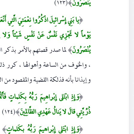
يُنْصَرُونَ
(١٢٣)
)
يا بَنِي إِسْرائِيلَ اذْكُرُوا نِعْمَتِيَ الَّتِي أَنْعَم
(
يَوْماً لا تَجْزِي نَفْسٌ عَنْ نَفْسٍ شَيْئاً وَلا يُ
يُنْصَرُونَ
لما صدر قصتهم بالأمر بذكر الن
)
، والخوف من الساعة وأهوالها ، كرر ذلك
وإيذانا بأنه فذلكة القضية والمقصود من ا
وَإِذِ ابْتَلى إِبْراهِيمَ رَبُّهُ بِكَلِماتٍ فَأَت
(
ذُرِّيَّتِي قالَ لا يَنالُ عَهْدِي الظَّالِمِينَ
(١٢٤)
)
وَإِذِ ابْتَلى إِبْراهِيمَ رَبُّهُ بِكَلِماتٍ
ك
)
(