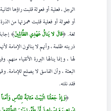
الرجل ، فعلية أو فعولة قلبت راؤها الثانية
أو فعولة أو فعلية قلبت همزتها من الذر
لغة.
قالَ لا يَنالُ عَهْدِي الظَّالِمِينَ
إجابة 
)
(
ذريته ظلمة ، وأنهم لا ينالون الإمامة لأنها
لها ، وإنما ينالها البررة الأتقياء منهم. 
البعثة ، وأن الفاسق لا يصلح للإمامة. وق
فقد نلته.
وَإِذْ جَعَلْنَا الْبَيْتَ مَثابَةً لِلنَّاسِ وَأَمْن
(