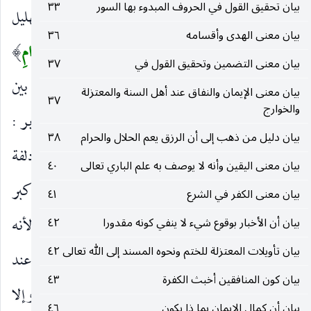
بيان تحقيق القول في الحروف المبدوء بها السور
٣٣
والأمر به غير مطلق.
فَاذْكُرُوا اللهَ
بالتلبية والتهليل
)
(
بيان معنى الهدى وأقسامه
٣٦
والدعاء. وقيل : بصلاة العشاءين.
عِنْدَ الْمَشْعَرِ الْحَرامِ
)
(
بيان معنى التضمين وتحقيق القول في
٣٧
جبل يقف عليه الإمام ويسمى «قزح». وقيل : ما بين
بيان معنى الإيمان والنفاق عند أهل السنة والمعتزلة
٣٧
والخوارج
مأزمي عرفة ووادي محسر ، ويؤيد الأول ما روي جابر :
بيان دليل من ذهب إلى أن الرزق يعم الحلال والحرام
٣٨
أنه عليه الصلاة والسلام لما صلى الفجر ـ يعني بالمزدلفة
بيان معنى اليقين وأنه لا يوصف به علم الباري تعالى
٤٠
بغلس ـ ركب ناقته حتى أتى المشعر الحرام فدعا وكبر
بيان معنى الكفر في الشرع
٤١
وهلل ، ولم يزل واقفا حتى أسفر وإنما سمي مشعرا لأنه
بيان أن الأخبار بوقوع شيء لا ينفي كونه مقدورا
٤٢
بيان تأويلات المعتزلة للختم ونحوه المسند إلى الله تعالى
٤٢
معلم العبادة ، ووصف بالحرام لحرمته : ومعنى عند
بيان كون المنافقين أخبث الكفرة
٤٣
المشعر الحرام : مما يليه ويقرب منه فإنه أفضل ، وإلا
بيان أن كمال الإيمان بما ذا يكون
٤٦