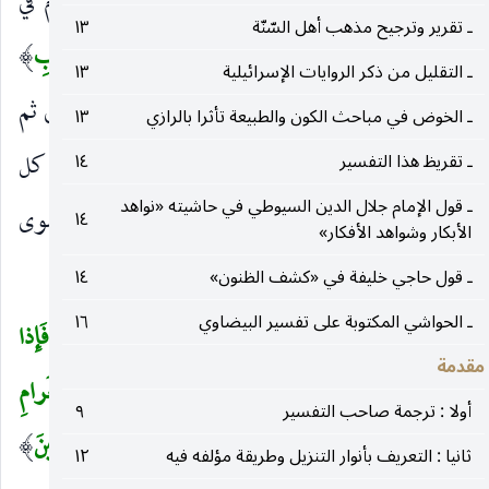
كلا على الناس ، فأمروا أن يتزودوا ويتقوا الإبرام في
ـ تقرير وترجيح مذهب أهل السّنّة
١٣
السؤال والتثقيل على الناس.
وَاتَّقُونِ يا أُولِي الْأَلْبابِ
)
(
ـ التقليل من ذكر الروايات الإسرائيلية
١٣
فإن قضية اللب خشية الله وتقواه ، حثهم على التقوى ثم
ـ الخوض في مباحث الكون والطبيعة تأثرا بالرازي
١٣
أمرهم بأن يكون المقصود بها هو الله تعالى فيتبرأ من كل
ـ تقريظ هذا التفسير
١٤
ـ قول الإمام جلال الدين السيوطي في حاشيته «نواهد
شيء سواه ، وهو مقتضى العقل المعرى عن شوائب الهوى
١٤
الأبكار وشواهد الأفكار»
فلذلك خص أولي الألباب بهذا الخطاب.
ـ قول حاجي خليفة في «كشف الظنون»
١٤
ـ الحواشي المكتوبة على تفسير البيضاوي
١٦
لَيْسَ عَلَيْكُمْ جُناحٌ أَنْ تَبْتَغُوا فَضْلاً مِنْ رَبِّكُمْ فَإِذا
(
مقدمة
أَفَضْتُمْ مِنْ عَرَفاتٍ فَاذْكُرُوا اللهَ عِنْدَ الْمَشْعَرِ الْحَرامِ
أولا : ترجمة صاحب التفسير
٩
وَاذْكُرُوهُ كَما هَداكُمْ وَإِنْ كُنْتُمْ مِنْ قَبْلِهِ لَمِنَ الضَّالِّينَ
)
ثانيا : التعريف بأنوار التنزيل وطريقة مؤلفه فيه
١٢