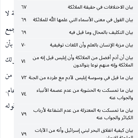
بيان الاختلافات في حقيقة الملائكة
٦٧
ثُمَّ أَفِيضُوا مِنْ حَيْثُ أَفاضَ النَّاسُ
أي من عرفة لا
)
(
بيان القول في معنى الأسماء التي علمها الله للملائكة
٦٩
من المزدلفة ، والخطاب مع قريش كانوا يقفون بجمع
بيان التكليف بالمحال وما قيل فيه
٦٩
وسائر الناس بعرفة ويرون ذلك ترفعا عليهم ، فأمروا بأن
بيان مزية الإنسان بالعلم وأن اللغات توقيفية
٧٠
بيان أن آدم أفضل من الملائكة وأن إبليس قيل إنه من
يساووهم. وثم لتفاوت ما بين الإفاضتين كما في قولك
٧١
الملائكة وإنه منهم نوعا يتوالدون
أحسن إلى الناس ثم لا تحسن إلى غير كريم. وقيل : من
بيان ما قيل في وسوسة إبليس لآدم مع طرده من الجنة
٧٢
مزدلفة إلى منى بعد الإفاضة من عرفة إليها والخطاب عام.
بيان ما تمسكت به الحشوية من عدم عصمة الأنبياء
٧٤
والجواب عنه
وقرئ «الناس» بالكسر أي الناسي يريد آدم من قوله
بيان ما تمسكت به المعتزلة من عدم الشفاعة لأرباب
٧٩
الكبائر والجواب عنه
سبحانه وتعالى :
فَنَسِيَ
والمعنى
)
(
بيان كيفية انفلاق البحر لبني إسرائيل وأنه من الآيات
٧٩
الملجئة للإيمان