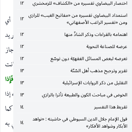
(١٩٨)
اختصار البيضاوي تفسيره من «الكشاف» للزمخشري
١٢
استمداد البيضاوي تفسيره من «مفاتيح الغيب» للرازي
لَيْسَ عَلَيْكُمْ جُناحٌ أَنْ تَبْتَغُوا
أي في أن تبتغوا أي
١٢
)
(
ومن «تفسير الراغب الأصفهاني»
تطلبوا.
فَضْلاً مِنْ رَبِّكُمْ
عطاء ورزقا منه ، يريد
اهتمامه بالقراءات وذكر الشاذّ منها
١٢
)
(
عرضه للصناعة النحوية
١٢
الربح بالتجارة ، وقيل : كان عكاظ ومجنة وذو المجاز
تعرضه لبعض المسائل الفقهيّة دون توسّع
١٢
أسواقهم في الجاهلية يقيمونها مواسم الحج ، وكانت
تقرير وترجيح مذهب أهل السّنّة
١٣
معايشهم منها ، فلما جاء الإسلام تأثموا منه فنزلت.
فَإِذا
(
التقليل من ذكر الروايات الإسرائيلية
١٣
أَفَضْتُمْ مِنْ عَرَفاتٍ
دفعتم منها بكثرة ، من أفضت الماء إذا
)
الخوض في مباحث الكون والطبيعة تأثرا بالرازي
١٣
صببته بكثرة. وأصله أفضتم أنفسكم فحذف المفعول كما
تقريظ هذا التفسير
١٤
قول الإمام جلال الدين السيوطي في حاشيته : «نواهد
حذف في دفعت من البصرة. و
عَرَفاتٍ
جمع سمي به
١٤
)
(
الأبكار وشواهد الأفكار»