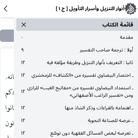
أنوار التنزيل وأسرار التأويل [ ج ١ ]
قائمة الکتاب
مقدمة
٠
أولا : ترجمة صاحب التفسير
٩
ثانيا : التعريف بأنوار التنزيل وطريقة مؤلفه فيه
١٢
عقب به النهي عن الشر ليستبدل به ويستعمل مكانه.
ـ اختصار البيضاوي تفسيره من «الكشاف» للزمخشري
١٢
ـ استمداد البيضاوي تفسيره من «مفاتيح الغيب» للرازي
وَتَزَوَّدُوا فَإِنَّ خَيْرَ الزَّادِ التَّقْوى
وتزودوا لمعادكم
١٢
)
(
ومن «تفسير الراغب الأصفهاني»
التقوى فإنه خير زاد ، وقيل : نزلت في أهل اليمن كانوا
ـ اهتمامه بالقراءات وذكر الشاذ منها
١٢
ـ عرضه للصناعة النحوية
١٢
يحجون ولا يتزودون ويقولون : نحن متوكلون فيكونون
ـ تعرضه لبعض المسائل الفقهية دون توسّع
١٢