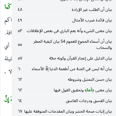
فالمزدلفة كلها موقف إلا وادي محسر.
وَاذْكُرُوهُ كَما
(
بيان أن الطلب غير الإرادة
٤٨
هَداكُمْ
كما علمكم ، أو اذكروه ذكرا حسنا كما هداكم
بيان فائدة ضرب الأمثال
٤٩
)
بيان معنى الشيء وأنه يعم الباري في بعض الإطلاقات
٥٣
هداية حسنة إلى المناسك وغيرها. وما مصدرية أو كافة.
بيان أن أسماء الجموع للعموم 54 بيان كيفية المطر
وَإِنْ كُنْتُمْ مِنْ قَبْلِهِ
أي الهدى.
لَمِنَ الضَّالِّينَ
أي
٥٥
)
(
)
(
والسحاب
الجاهلين بالإيمان والطاعة ، وأن هي المخففة من الثقيلة
بيان الدليل على إعجاز القرآن وكونه حجّة
٥٧
بيان أنه ليس في الجنة من أطعمة الدنيا إلّا الأسماء
٦٠
واللام هي الفارقة. وقيل : إن نافية واللام بمعنى إلا ،
بيان حسن التمثيل وشروطه
٦٢
كقوله تعالى :
وَإِنْ نَظُنُّكَ لَمِنَ الْكاذِبِينَ
.
)
(
بيان معنى
أما
وتحقيق القول فيها
٦٢
)
(
ثُمَّ أَفِيضُوا مِنْ حَيْثُ أَفاضَ النَّاسُ وَاسْتَغْفِرُوا اللهَ إِنَّ
(
بيان الفسق ودرجات الفاسق
٦٤
اللهَ غَفُورٌ رَحِيمٌ
(١٩٩)
بيان إثبات صحة الحشر وبيان المقدمات المتوقفة عليها
٦٧
)