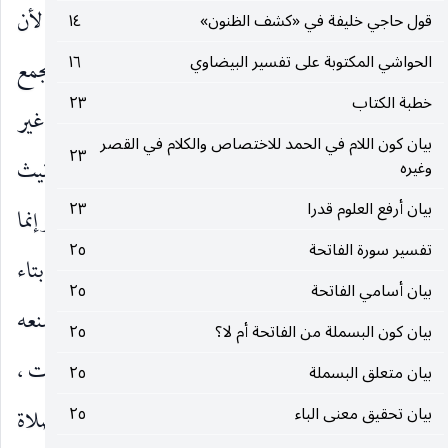
كأذرعات ، وإنما نون وكسر وفيه العلمية والتأنيث لأن
قول حاجي خليفة في «كشف الظنون»
١٤
الحواشي المكتوبة على تفسير البيضاوي
١٦
تنوين الجمع تنوين المقابلة لا تنوين التمكين ولذلك يجمع
خطبة الكتاب
٢٣
مع اللام ، وذهاب الكسرة تبع ذهاب التنوين من غير
بيان كون اللام في الحمد للاختصاص والكلام في القصر
٢٣
عوض لعدم الصرف ، وهنا ليس كذلك. أو لأن التأنيث
وغيره
بيان أرفع العلوم قدرا
٢٣
إما أن يكون بالتاء المذكورة وهي ليست تاء تأنيث. وإنما
تفسير سورة الفاتحة
٢٥
هي مع الألف التي قبلها علامة جمع المؤنث ، أو بتاء
بيان أسامي الفاتحة
٢٥
مقدرة كما في سعاد ولا يصح تقديرها لأن المذكورة تمنعه
بيان كون البسملة من الفاتحة أم لا؟
٢٥
من حيث إنها كالبدل لها لاختصاصها بالمؤنث كتاء بنت ،
بيان متعلق البسملة
٢٥
بيان تحقيق معنى الباء
٢٥
وإنما سمي الموقف عرفة لأنه نعت لإبراهيم عليه الصلاة