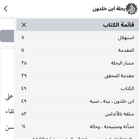
رحلة ابن خلدون
قائمة الکتاب
استهلال
٧
المقدمة
١١
مسار الرحلة
٢٥
(١)
ولاية خانقاه بيبرس ،
والعزل منها
مقدمة المحقق
٢٩
الكتاب
٤٩
لما رجعت من قضاء الفرض سنة تسعين ، ومضيت على
ابن خلدون ـ بيته ـ نسبه
٤٩
حالي من التدريس والتأليف ، وتعاهد السّلطان باللقاء
سلفه بالأندلس
٥٢
والتحية والدعاء ، وهو ينظر إليّ بعين الشفقة ، ويحسن
نشأته ومشيخته ، وحاله
٦١