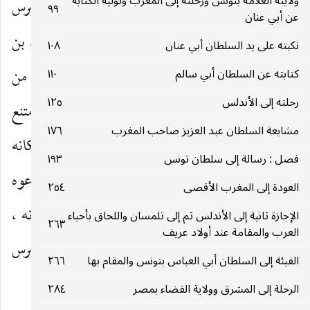
ولايته العلامة بتونس ورحلته إلى المغرب وتوليه الكتابة
المواعيد ، وكانت بالقاهرة خانقاه شيّدها السّلطان بيبرس
٩٩
عن أبي عنان
(٢)
، ثامن ملوك الترك
الذي استبدّ على الناصر محمد بن
نكبته على يد السلطان أبي عنان
١٠٨
(٤)
(٣)
قلاوون
هو ورفيقه سلار
وأنف الناصر من
كتابته عن السلطان أبي سالم
١١٠
رحلته إلى الأندلس
١٢٥
(٥)
استبدادهما ، وخرج للصيد ، فلمّا حاذى الكرك
امتنع
مشايعة السلطان عبد العزيز صاحب المغرب
١٧٦
(٦)
به ، وتركهم وشأنهم ،
فجلس بيبرس على التّخت مكانه
فصل : رسالة إلى سلطان تونس
١٩٣
، وكاتب الناصر أمراء الشام من مماليك أبيه ، واستدعوه
العودة إلى المغرب الأقصى
٢٥٤
للقيام معه ، وزحف بهم إلى مصر ، وعاد إلى سلطانه ،
الإجازة ثانية إلى الأندلس ثم إلى تلمسان واللحاق بأحياء
٢٦٣
العرب والمقامة عند أولاد عريف
(٧)
وقتل بيبرس وسلار سنة ثمان وسبعمائة.
وشيّد بيبرس
الفيئة إلى السلطان أبي العباس بتونس والمقام بها
٢٦٦
هذا أيام
الرحلة إلى المشرق وولاية القضاء بمصر
٢٨٤