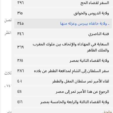
السفر لقضاء الحج
٢٩٦
__________________
ولاية الدروس والخوانق
٣١٥
(١) في الخطط للمقريري طبع مصر ٤ / ٢٧٦ وما بعدها ، حديث مفصل
ـ ولاية خانقاه بيبرس وعزله منها
٣٤٥
عن هذه الخانقاه ، وعن بانيها الملك المظفر ركن الدين بيبرس. وانظر
فتنة الناصري
٣٤٦
السعاية في المهاداه والإتحاف بين ملوك المغرب
تاريخ ابن إياس ١ / ١٤٩ ـ ١٥٣.
٣٦٩
والملك الظاهر
(٢) في تاريخ ابن إياس ١ / ١٤٩ ، أنه الثاني عشر من ملوك الترك.
ولاية القضاء الثانية بمصر
٣٨١
سفر السلطان إلى الشام لمدافعة الططر عن بلاده
٣٨٦
(٣) هو الملك الناصر محمد بن الملك المنصور ابن قلاوون تولى الملك ثلاث
لقاء الأمير تمر سلطان المغل والططر
٤٠١
مرات كانت الأخيرة منها في سنة ٧٠٩ ، وبقي ملكا حتى مات سنة ٧٤١ ،
الرجوع عن هذا الأمير تمر إلى مصر
٤١١
وعمره ٥٨ سنة. وانظر الخطط طبع مصر ٤ / ٩٨ ـ ١٠٢.
ولاية القضاء الثالثة والرابعة والخامسة بمصر
٤١٦
ملحق