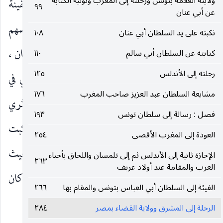
ولايته العلامة بتونس ورحلته إلى المغرب وتوليه الكتابة
في شأني ما كان في السفرة قبلها. وكانت بالمرسى سفينة
٩٩
عن أبي عنان
لتجار الإسكندرية قد شحنها التّجار بأمتعهم وعروضهم
نكبته على يد السلطان أبي عنان
١٠٨
، وهي مقلعة إلى الإسكندرية ، فتطارحت على السّلطان ،
كتابته عن السلطان أبي سالم
١١٠
رحلته إلى الأندلس
١٢٥
وتوسلت إليه في تخلية سبيلي لقضاء فرضي ، فأذن لي في
مشايعة السلطان عبد العزيز صاحب المغرب
١٧٦
ذلك ، وخرجت إلى المرسى ، والناس متسايلون على أثري
فصل : رسالة إلى سلطان تونس
١٩٣
من أعيان الدولة والبلد وطلبة العلم. فودّعتهم ، وركبت
العودة إلى المغرب الأقصى
٢٥٤
البحر منتصف شعبان من السنة ، وقوّضت عنهم بحيث
الإجازة ثانية إلى الأندلس ثم إلى تلمسان واللحاق بأحياء
٢٦٣
العرب والمقامة عند أولاد عريف
كانت الخيرة من الله سبحانه ، وتفرّغت لتجديد ما كان
الفيئة إلى السلطان أبي العباس بتونس والمقام بها
٢٦٦
عندي من آثار العلم ، والله ولي الأمور سبحانه.
الرحلة إلى المشرق وولاية القضاء بمصر
٢٨٤