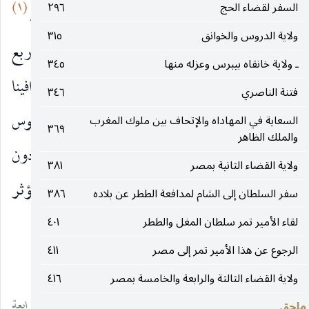
(١)
السفر لقضاء الحج
٢٩٦
الرحلة إلى المشرق وولاية القضاء بمصر
ولاية الدروس والخوانق
٣١٥
ولمّا رحلت من تونس منتصف شعبان من سنة أربع
ـ ولاية خانقاه بيبرس وعزله منها
٣٤٥
وثمانين ، أقمنا في البحر نحوا من أربعين ليلة ، ثم وافينا
فتنة الناصري
٣٤٦
مرسى الإسكندرية يوم الفطر. ولعشر ليال من جلوس
السعاية في المهاداه والإتحاف بين ملوك المغرب
٣٦٩
والملك الظاهر
(٢)
الملك الظاهر
على التّخت ، واقتعاد كرسي الملك دون
ولاية القضاء الثانية بمصر
٣٨١
(٣)
أهله بني قلاوون ،
وكنّا على ترقب ذلك ، لما كان يؤثر
سفر السلطان إلى الشام لمدافعة الططر عن بلاده
٣٨٦
بقاصية البلاد من سموّه لذلك ، وتمهيده له.
لقاء الأمير تمر سلطان المغل والططر
٤٠١
الرجوع عن هذا الأمير تمر إلى مصر
٤١١
__________________
ولاية القضاء الثالثة والرابعة والخامسة بمصر
٤١٦
(١) من هنا إلى قوله : «... والحاضرون بذلك» «في نهاية الفقرة الرابعة
ملحق