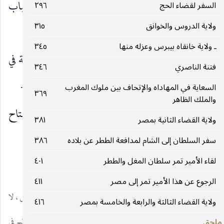
ألم وترفّع ؛ وهو اختلاف يثير الرغبة في تعرّف أسباب
السفر لقضاء الحج
٢٩٦
ولاية الدروس والخوانق
٣١٥
(١)
الموافقة ودواعي الخلاف
.
ـ ولاية خانقاه بيبرس وعزله منها
٣٤٥
وهكذا قدّر لي أن أقرأ الكتاب قراءة مقارنة ، رغبة في
فتنة الناصري
٣٤٦
الوصول إلى معرفة أقرب صور ابن خلدون إلى الحقيقة.
السعاية في المهاداه والإتحاف بين ملوك المغرب
٣٦٩
والملك الظاهر
وعزّ عليّ أن تضيع قراءتي لهذا الكتاب ، وهو المفتاح
ولاية القضاء الثانية بمصر
٣٨١
الأول لمعرفة شخصية ابن
سفر السلطان إلى الشام لمدافعة الططر عن بلاده
٣٨٦
لقاء الأمير تمر سلطان المغل والططر
٤٠١
__________________
الرجوع عن هذا الأمير تمر إلى مصر
٤١١
(١) رأي ابن خلدون في نفسه ، ورأي معاصريه فيه بمصر بوجه خاص ، لا
ولاية القضاء الثالثة والرابعة والخامسة بمصر
٤١٦
يكادان يلتقيان ، والقول في بيان أقربهما إلى الحق أوسع من أن يعالج في
ملحق