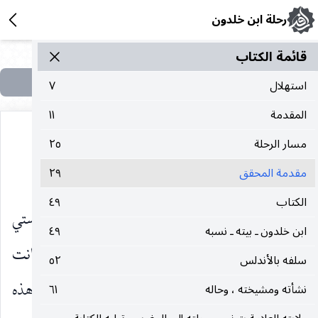
رحلة ابن خلدون
قائمة الکتاب
استهلال
٧
المقدمة
١١
مسار الرحلة
٢٥
مقدمة المحقق
مقدمة المحقق
٢٩
الكتاب
٤٩
حينما اخترت «مقدمة ابن خلدون موضوعا لدراستي
ابن خلدون ـ بيته ـ نسبه
٤٩
، وجب عليّ أن أعرف ابن خلدون مؤلفها ، وكانت
سلفه بالأندلس
٥٢
معرفته عن طريق حديثه عن نفسه من أهم ألوان هذه
نشأته ومشيخته ، وحاله
٦١