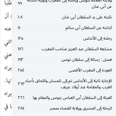
ولايته العلامة بتونس ورحلته إلى المغرب وتوليه الكتابة
المعرفة وأوكدها ؛ ومن هنا قرأت هذا الكتاب طلبا
٩٩
عن أبي عنان
لمعرفة ابن خلدون ، فعرفته منه على الصورة التي أراد أن
نكبته على يد السلطان أبي عنان
١٠٨
يتصوره عليها الناس. ثم قرأت بعد ذلك ما كتبه عنه
كتابته عن السلطان أبي سالم
١١٠
رحلته إلى الأندلس
١٢٥
معاصروه ومن تبعهم ، فوجدت صورة أخرى غير التي
مشايعة السلطان عبد العزيز صاحب المغرب
١٧٦
عرفتها منه ، وعدت إلى ابن خلدون مرة أخرى وفي ذهني
فصل : رسالة إلى سلطان تونس
١٩٣
عنه صورتان ؛ صورته كما رأى نفسه ، أو كما أراد أن يراه
العودة إلى المغرب الأقصى
٢٥٤
الناس ، تأنّق في صنعها ، واستمسك بظلالها وألوانها.
الإجازة ثانية إلى الأندلس ثم إلى تلمسان واللحاق بأحياء
٢٦٣
العرب والمقامة عند أولاد عريف
وصورته كما رآه معاصروه ، أو كما أرادوا أن يروه ، ويراه
الفيئة إلى السلطان أبي العباس بتونس والمقام بها
٢٦٦
معهم الناس ، عرف ابن خلدون أكثر معالمها فنكرها في
الرحلة إلى المشرق وولاية القضاء بمصر
٢٨٤