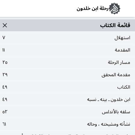
رحلة ابن خلدون
قائمة الکتاب
استهلال
٧
المقدمة
١١
مسار الرحلة
٢٥
مقدمة المحقق
٢٩
الكتاب
٤٩
ابن خلدون ـ بيته ـ نسبه
٤٩
سلفه بالأندلس
٥٢
نشأته ومشيخته ، وحاله
٦١