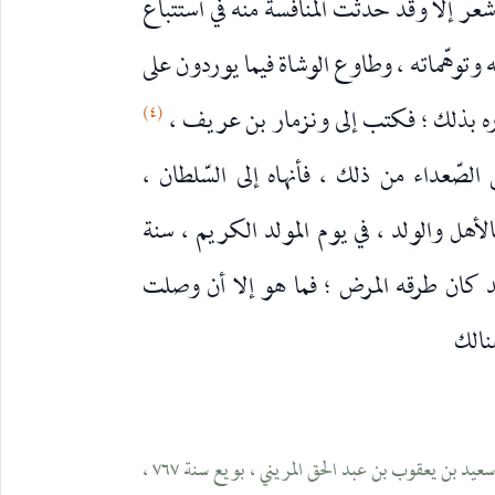
شعر إلا وقد حدثت المنافسة منه في استتباع
وتوهّماته ، وطاوع الوشاة فيما يوردون على
(٤)
ه بذلك ؛ فكتب إلى ونزمار بن عريف ،
لصّعداء من ذلك ، فأنهاه إلى السّلطان ،
أهل والولد ، في يوم المولد الكريم ، سنة
قد كان طرقه المرض ؛ فما هو إلا أن وصلت
نالك
(١) هو أبو فارس ؛ عبد العزيز بن أبي الحسن بن أبي سعيد بن يعقوب بن عبد الحق المريني ، بويع سنة ٧٦٧ ،