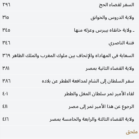
السفر لقضاء الحج
٢٩٦
ولاية الدروس والخوانق
٣١٥
ـ ولاية خانقاه بيبرس وعزله منها
٣٤٥
فتنة الناصري
٣٤٦
السعاية في المهاداه والإتحاف بين ملوك المغرب والملك الظاهر
٣٦٩
ولاية القضاء الثانية بمصر
٣٨١
سفر السلطان إلى الشام لمدافعة الططر عن بلاده
٣٨٦
لقاء الأمير تمر سلطان المغل والططر
٤٠١
الرجوع عن هذا الأمير تمر إلى مصر
٤١١
ولاية القضاء الثالثة والرابعة والخامسة بمصر
٤١٦
ملحق