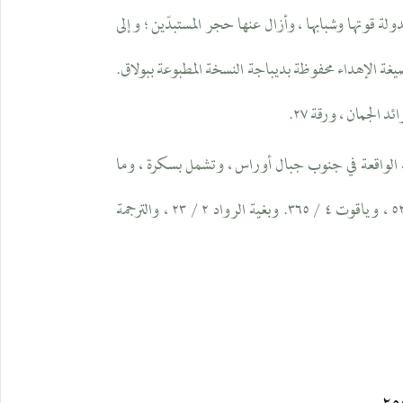
د إلى الدولة قوتها وشبابها ، وأزال عنها حجر المستبدّين ؛ وإلى
غة الإهداء محفوظة بديباجة النسخة المطبوعة ببولاق.
ة الواقعة في جنوب جبال أوراس ، وتشمل بسكرة ، وما
حولها. وانظر خريطة الجزائر للادريسي رقم ٥١ ، ٥٢ ، وياقوت ٤ / ٣٦٥. وبغية الرواد ٢ / ٢٣ ، والترجمة