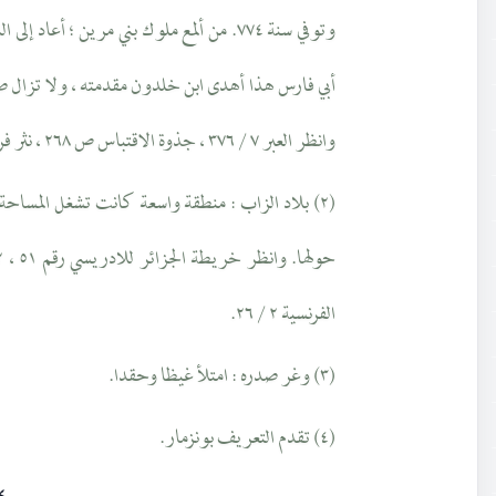
وتوفي سنة ٧٧٤. من ألمع ملوك بني مرين ؛ أعا
أبي فارس هذا أهدى ابن خلدون مقدمته ، ولا تزال صي
وانظر العبر ٧ / ٣٧٦ ، جذوة الاقتباس ص ٢٦٨ ، نثر فرائد الجمان ، ورقة ٢٧.
(٢) بلاد الزاب : منطقة واسعة كانت تشغل المساح
الفرنسية ٢ / ٢٦.
(٣) وغر صدره : امتلأ غيظا وحقدا.
(٤) تقدم التعريف بونزمار.