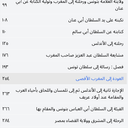
ولايته العلامة بتونس ورحلته إلى المغرب وتوليه الكتابة عن أبي
٩٩
عنان
نكبته على يد السلطان أبي عنان
١٠٨
كتابته عن السلطان أبي سالم
١١٠
رحلته إلى الأندلس
١٢٥
مشايعة السلطان عبد العزيز صاحب المغرب
١٧٦
فصل : رسالة إلى سلطان تونس
١٩٣
العودة إلى المغرب الأقصى
٢٥٤
الإجازة ثانية إلى الأندلس ثم إلى تلمسان واللحاق بأحياء العرب
٢٦٣
والمقامة عند أولاد عريف
الفيئة إلى السلطان أبي العباس بتونس والمقام بها
٢٦٦
الرحلة إلى المشرق وولاية القضاء بمصر
٢٨٤