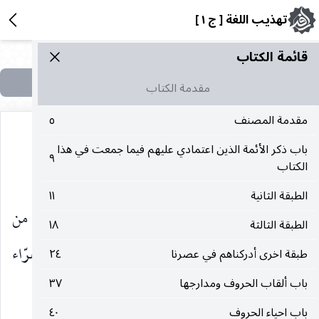
تهذيب اللغة [ ج ١ ]
قائمة الکتاب
مقدمة الكتاب
مقدمة المصنف
٥
باب ذكر الأئمة الذين اعتمادي عليهم فيما جمعت في هذا
٩
الكتاب
الخلقُ ، أي يموتون.
الطبقة الثانية
١١
وقال الليث :
الصَّعق
: مثل الغَشْي يأخذ الإنسانَ من
الطبقة الثالثة
١٨
الحرّ وغيره. ويقال
أصعقته
الصيحةُ : قتلتْه. وأنشد الفرّاء
طبقة اخرى أدركناهم في عصرنا
٢٤
باب ألقاب الحروف ومدارجها
٣٧
:
باب احياء الحروف
٤٠