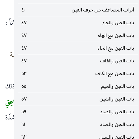
أُحادَ ومَثْنَى أصعقتها صواهلُه
أبواب المضاعف من حرف العين
٤٠
أي قتلها صَوتُه. ويقال للبرق والرعد إذا قتلا إنساناً :
باب العين والحاء
٤٧
باب العين مع الهاء
٤٧
أصابته
صاعقة
. وقال لبيد يرثي أخاه :
باب العين مع الخاء
٤٧
فجّعنِي الرعدُ
فارس يوم الكريهة
باب العين والقاف
والصَّواعق بال
النَّجُدِ
٤٧
باب العين مع الكاف
٥٣
وقيل : أراد
بالصواعق
صوت الرعد ، يدلّ على ذلك
باب العين والجيم
٥٥
باب العين والشين
٥٧
قوله جلّ وعزّ :
يَجْعَلُونَ أَصابِعَهُمْ فِي آذانِهِمْ مِنَ الصَّواعِقِ
(
باب العين والضاد
٥٩
حَذَرَ الْمَوْتِ
[البَقَرَة : ١٩] فلا يسدُّون آذانهم إلّا من شدّة
)
باب العين والصاد
٦١
صوت الرعد.
باب العين والسين
٦٢