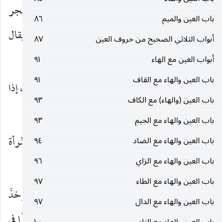
وقال ابن بُزرج : يقال
أصقع الصقيعُ
الشجرَ ، فالشجر
باب العين والميم
٨٦
صَقِعٌ
و
مُصْقَع.
وأصبحت الأرضُ
صَقِعةً
وضَرِبة. ويقال
أبواب الثلاثي الصحيح من حروف العين
٨٧
أضْربَ الضريبُ النباتَ ، فالنباتُ ضريبٌ ومُضرَبٌ.
أبواب العين مع الهاء
٩١
باب العين والهاء مع القاف
٩١
أبو عبيد عن أبي زيد :
صَقِعت
الرّكيةُ
تَصقَع صَقَعاً
، إذا
باب العين (والهاء) مع الكاف
٩٣
انهارت.
باب العين والهاء مع الجيم
٩٣
وقال أبو عبيد :
الصِّقاع
: خِرقة تكون على رأس المرأة
باب العين والهاء مع الضاد
٩٤
باب العين والهاء مع الزاي
٩٦
توقِّي بها الخِمَار من الدُّهن.
باب العين والهاء مع الطاء
٩٧
وقال غيره :
الصِّقاع
:
صِقاع
الخباء ، وهو أن يؤخذَ
باب العين والهاء مع الدال
٩٧
حَبلٌ فيمدَّ على أعلاه ويوتَّر ويشدّ طرفاه إلى وتدين رُزَّا في