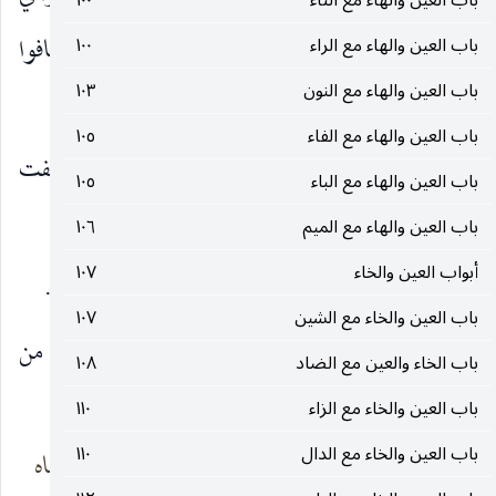
باب العين والهاء مع التاء
١٠٠
الأرض من ناحيتي الخباء ، وذلك إذا اشتدَّت الريحُ فخافوا
باب العين والهاء مع الراء
١٠٠
باب العين والهاء مع النون
١٠٣
تقويضَها الأخبية.
باب العين والهاء مع الفاء
١٠٥
وسمِعتُ العرب تقول :
اصقعوا
بيتكم فقد عَصَفت
باب العين والهاء مع الباء
١٠٥
الريح. فيَصعقونه بالحبل كما وصفته.
باب العين والهاء مع الميم
١٠٦
أبواب العين والخاء
١٠٧
و
الصَّقيع
: صوت الدِّيك. وقد
صقَع يصقَع
إذا صاحَ.
باب العين والخاء مع الشين
١٠٧
قلت : و
الصِّقاع
: حديدة تكون في موضع الحَكَمة من
باب الخاء والعين مع الضاد
١٠٨
اللجام. وقال ربيعة بن مقروم الضبِّيُّ :
باب العين والخاء مع الزاء
١١٠
باب العين والخاء مع الدال
١١٠
وخصمٍ يركب
على المُثْلى غُناماه