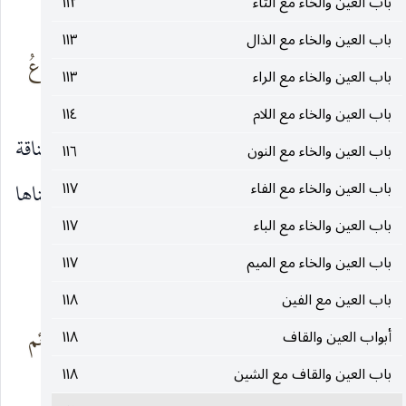
العَوصَاء طاطٍ
القِذاعُ
باب العين والخاء مع التاء
١١٢
باب العين والخاء مع الذال
١١٣
طَموحِ الرّأس كنتُ
يُخَيِّسُه ، له منه صِقاعُ
له لجاماً
باب العين والخاء مع الراء
١١٣
باب العين والخاء مع اللام
١١٤
وقال أبو عبيد : يقال للخِرقة التي يشدُّ بها أنف الناقة
باب العين والخاء مع النون
١١٦
باب العين والخاء مع الفاء
١١٧
إذا ظُئرت على ولد غيرها : الغِمامة ، وللذي يُشَدُّ به عيناها
باب العين والخاء مع الباء
١١٧
:
الصِّقاع.
باب العين والخاء مع الميم
١١٧
وأَنشد :
باب العين مع الفين
١١٨
إذا رأسٌ رأيتُ به
شددت له الغمائم
أبواب العين والقاف
١١٨
طِماحاً
والصِّقاعا
باب العين والقاف مع الشين
١١٨