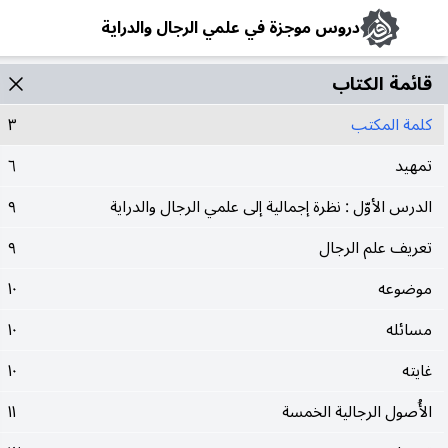
دروس موجزة في علمي الرجال والدراية
قائمة الکتاب
كلمة المكتب
٣
تمهيد
٦
الدرس الأوّل : نظرة إجمالية إلى علمي الرجال والدراية
٩
تعريف علم الرجال
٩
موضوعه
١٠
مسائله
١٠
غايته
١٠
الأُصول الرجالية الخمسة
١١