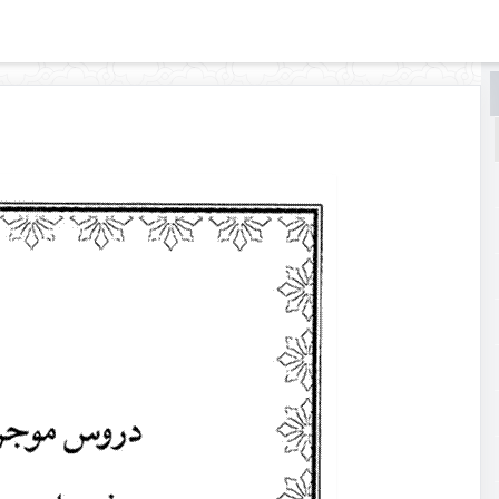
البحث
البحث
في
دروس
موجزة
في
علمي
الرجال
والدراية