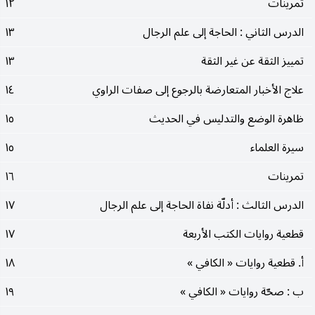
تمرينات
١٢
الدرس الثاني : الحاجة إلى علم الرجال
١٣
تمييز الثقة عن غير الثقة
١٣
علاج الأخبار المتعارضة بالرجوع إلى صفات الراوي
١٤
ظاهرة الوضع والتدليس في الحديث
١٥
سيرة العلماء
١٥
تمرينات
١٦
الدرس الثالث : أدلّة نفاة الحاجة إلى علم الرجال
١٧
قطعية روايات الكتب الأربعة
١٧
أ. قطعية روايات « الكافي »
١٨
ب : صحّة روايات « الكافي »
١٩