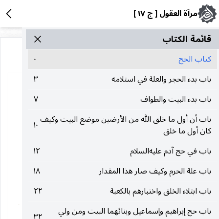
مرآة العقول [ ج ١٧ ]
قائمة الکتاب
كتاب الحج
٠
باب بدء الحجر والعلة في استلامه
٣
باب بدء البيت والطواف
٧
باب أن أول ما خلق الله من الأرضين موضع البيت وكيف
١٠
كان أول ما خلق
باب في حج آدم عليه‌السلام
١٢
باب علة الحرم وكيف صار هذا المقدار
١٨
باب ابتلاء الخلق واختبارهم بالكعبة
٢٢
باب حج إبراهيم وإسماعيل وبنائهما البيت ومن ولي
٣٢