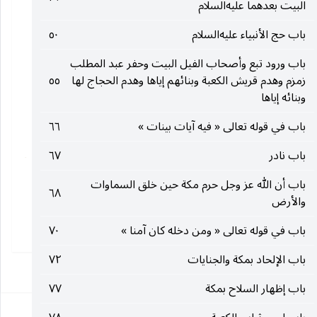
البيت بعدهما عليه‌السلام
باب حج الأنبياء عليه‌السلام
٥٠
باب ورود تبع وأصحاب الفيل البيت وحفر عبد المطلب
زمزم وهدم قريش الكعبة وبنائهم إياها وهدم الحجاج لها
٥٥
وبنائه إياها
باب في قوله تعالى « فيه آيات بينات »
٦٦
باب نادر
٦٧
باب أن الله عز وجل حرم مكة حين خلق السماوات
٦٨
والأرض
باب في قوله تعالى « ومن دخله كان آمنا »
٧٠
باب الإلحاد بمكة والجنايات
٧٢
١
باب إظهار السلاح بمكة
٧٧