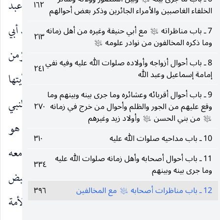
١ ـ ج :
الإحتجاج البرقي عن أبيه عن شريك بن عبد
١٦٢
الخلفاء الغاصبين والأمراء الجائرين وذكر بعض أحوالهم
الله عن الأعمش قال : اجتمعت الشيعة والمحكمة عند أبي
7 ـ باب مناظراته
مع أبي حنيفة وغيره من أهل زمانه
عليه‌السلام
٢١٣
وما ذكره المخالفون من نوادر علومه
عليه‌السلام
نعيم النخعي بالكوفة وأبو جعفر محمد بن النعمان مؤمن
8 ـ باب أحوال أزواجه وأولاده صلوات الله عليه وفيه نفي
٢٤١
إمامة إسماعيل وعبد الله
الطاق حاضر فقال ابن أبي خدرة أنا أقرر معكم أيتها
9 ـ باب أحوال أقربائه وعشائره وما جرى بينه وبينهم وما
الشيعة أن أبا بكر أفضل من علي وجميع أصحاب النبي
وقع عليهم من الجور والظلم وأحوال من خرج في زمانه
٢٧٠
من بني الحسن
وأولاد زيد وغيرهم
عليه‌السلام
عليه‌السلام
بأربع خصال ـ لا يقدر على دفعها أحد من الناس هو
صلى‌الله‌عليه‌وآله
10 ـ باب مداحيه صلوات الله عليه
٣١٠
ثان مع رسول الله
في بيته مدفون وهو ثاني اثنين معه
صلى‌الله‌عليه‌وآله
11 ـ باب أحوال أصحابه وأهل زمانه صلوات الله عليه
٣٣٤
وما جرى بينه وبينهم
في الغار وهو ثاني اثنين صلى بالناس آخر صلاة قبض
12 ـ باب مناظرات أصحابه
مع المخالفين
٣٩٦
عليه‌السلام
بعدها رسول الله
وهو ثاني اثنين الصديق من الأمة
صلى‌الله‌عليه‌وآله