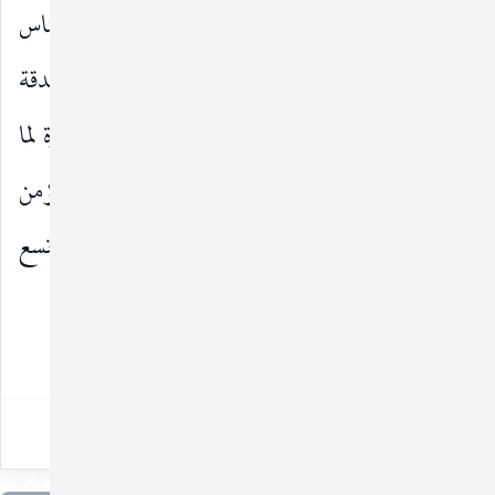
عن النبي
أترك بيوته التي أضافها الله إليه ونهى الناس
صلى‌الله‌عليه‌وآله
عن دخولها إلا بإذنه ميراثا لأهله وولده أو تركها صدقة
على جميع المسلمين قل ما شئت فانقطع ابن أبي خدرة لما
أورد عليه ذلك وعرف خطأ ما فيه فقال أبو جعفر مؤمن
الطاق إن تركها ميراثا لولده وأزواجه فإنه قبض عن تسع
نسوة وإنما لعائشة بنت أبي بكر تسع ثمن هذا
٣٩٦