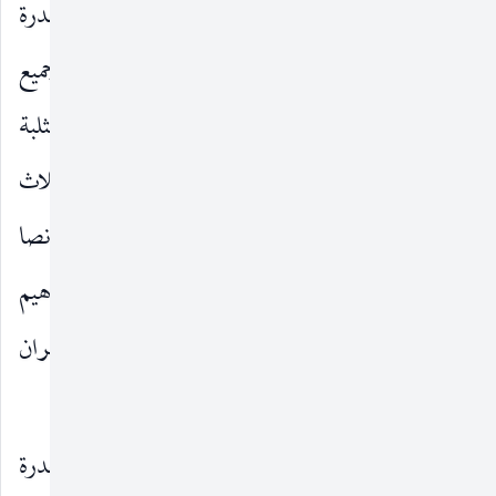
قال أبو جعفر مؤمن الطاق رحمة الله عليه يا ابن أبي خدرة
وأنا أقرر معك أن عليا
أفضل من أبي بكر وجميع
عليه‌السلام
أصحاب النبي
بهذه الخصال التي وصفتها وإنها مثلبة
صلى‌الله‌عليه‌وآله
لصاحبك وألزمك طاعة علي صلى الله عليه من ثلاث
جهات من القرآن وصفا ومن خبر رسول الله
نصا
صلى‌الله‌عليه‌وآله
ومن حجة العقل اعتبارا ووقع الاتفاق على إبراهيم
النخعي وعلى أبي إسحاق السبيعي وعلى سليمان بن مهران
الأعمش.
فقال أبو جعفر مؤمن الطاق أخبرني يا ابن أبي خدرة