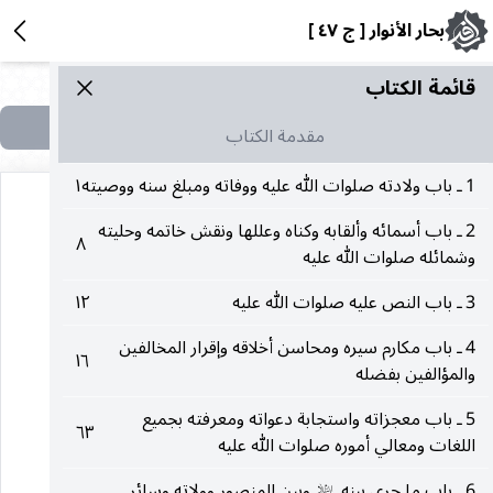
بحار الأنوار [ ج ٤٧ ]
قائمة الکتاب
مقدمة الكتاب
1 ـ باب ولادته صلوات الله عليه ووفاته ومبلغ سنه ووصيته
١
2 ـ باب أسمائه وألقابه وكناه وعللها ونقش خاتمه وحليته
٨
وشمائله صلوات الله عليه
١٢
3 ـ باب النص عليه صلوات الله عليه
١٢
4 ـ باب مكارم سيره ومحاسن أخلاقه وإقرار المخالفين
(باب)
١٦
والمؤالفين بفضله
5 ـ باب معجزاته واستجابة دعواته ومعرفته بجميع
٦٣
*(مناظرات أصحابه
مع المخالفين)*
عليه‌السلام
اللغات ومعالي أموره صلوات الله عليه
6 ـ باب ما جرى بينه
وبين المنصور وولاته وسائر
عليه‌السلام