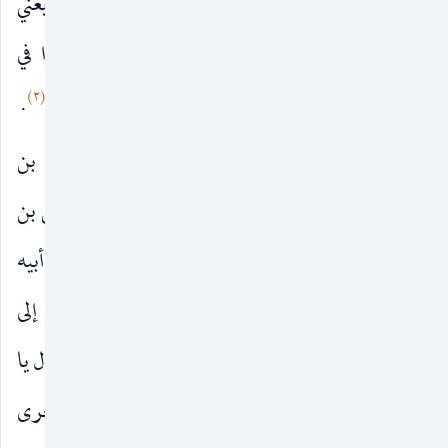
تعالى «
وَإِنْ كانَ مَكْرُهُمْ لِتَزُولَ مِنْهُ الْجِبالُ
»
يعني
بذلك ولد العباس فاتقوا الله فإنكم في هدنة صلوا في
(٢)
عشائرهم واشهدوا جنائزهم وأدوا الأمانة إليهم الخبر
.
٢ ـ ن :
عيون أخبار الرضا
أحمد بن محمد بن
عليه‌السلام
الصقر وعلي بن محمد بن مهرويه معا عن عبد الرحمن بن
أبي حاتم عن أبيه عن الحسن بن الفضل عن الرضا عن أبيه
صلوات الله عليهما قال : أرسل أبو جعفر الدوانيقي إلى
جعفر بن محمد
ليقتله وطرح له سيفا ونطعا وقال يا
عليهما‌السلام
ربيع إذا أنا كلمته ثم ضربت بإحدى يدي على الأخرى