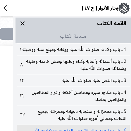
بحار الأنوار [ ج ٤٧ ]
قائمة الکتاب
مقدمة الكتاب
1 ـ باب ولادته صلوات الله عليه ووفاته ومبلغ سنه ووصيته
١
2 ـ باب أسمائه وألقابه وكناه وعللها ونقش خاتمه وحليته
٨
وشمائله صلوات الله عليه
٦
3 ـ باب النص عليه صلوات الله عليه
١٢
4 ـ باب مكارم سيره ومحاسن أخلاقه وإقرار المخالفين
(باب)
١٦
والمؤالفين بفضله
5 ـ باب معجزاته واستجابة دعواته ومعرفته بجميع
٦٣
*(ما جرى بينه
وبين المنصور وولاته)*
عليه‌السلام
اللغات ومعالي أموره صلوات الله عليه
6 ـ باب ما جرى بينه
وبين المنصور وولاته وسائر
عليه‌السلام