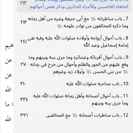
١٦٢
*(وسائر الخلفاء الغاصبين والأمراء الجائرين)*
الخلفاء الغاصبين والأمراء الجائرين وذكر بعض أحوالهم
7 ـ باب مناظراته
مع أبي حنيفة وغيره من أهل زمانه
عليه‌السلام
٢١٣
وما ذكره المخالفون من نوادر علومه
*(وذكر بعض أحوالهم)*
عليه‌السلام
8 ـ باب أحوال أزواجه وأولاده صلوات الله عليه وفيه نفي
٢٤١
١ ـ ما :
الأمالي للشيخ الطوسي الحسين بن إبراهيم
إمامة إسماعيل وعبد الله
9 ـ باب أحوال أقربائه وعشائره وما جرى بينه وبينهم وما
القزويني عن محمد بن وهبان عن علي بن حبيش عن
وقع عليهم من الجور والظلم وأحوال من خرج في زمانه
٢٧٠
من بني الحسن
وأولاد زيد وغيرهم
العباس بن محمد بن الحسين عن أبيه عن صفوان عن
عليه‌السلام
عليه‌السلام
10 ـ باب مداحيه صلوات الله عليه
٣١٠
الحسين بن أبي غندر عن أبي بصير قال سمعت أبا عبد الله
11 ـ باب أحوال أصحابه وأهل زمانه صلوات الله عليه
٣٣٤
يقول اتقوا الله وعليكم بالطاعة لأئمتكم قولوا ما
وما جرى بينه وبينهم
عليه‌السلام
12 ـ باب مناظرات أصحابه
مع المخالفين
٣٩٦
يقولون واصمتوا عما صمتوا فإنكم في سلطان من قال الله
عليه‌السلام
(١)