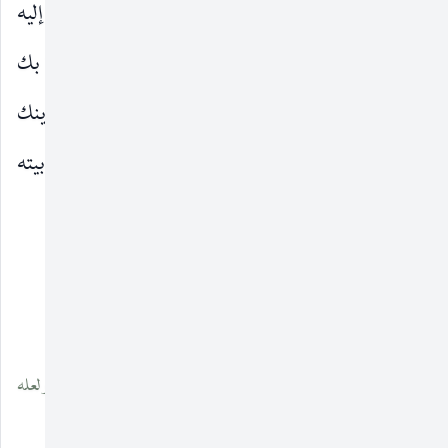
فاضرب عنقه فلما دخل جعفر بن محمد
ونظر إليه
عليهما‌السلام
من بعيد تحرك أبو جعفر على فراشه قال مرحبا وأهلا بك
يا أبا عبد الله ما أرسلنا إليك إلا رجاء أن نقضي دينك
(٣)
ونقضي ذمامك
ثم ساءله مساءلة لطيفة عن أهل بيته
وقال
__________________
(١) سورة إبراهيم الآية : ٤٦.
(٢) أمالى ابن الشيخ الطوسي ص ٦١ وفيه ( فى هذه ) بدل ( هدنة ) ولعله
تحريف وسهو من الناسخ.