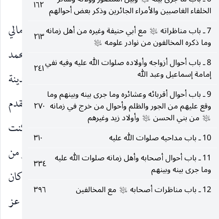
بفضله)*
١٦٢
الخلفاء الغاصبين والأمراء الجائرين وذكر بعض أحوالهم
(٢)
(١)
١ ـ ل
:
الخصال
، علل الشرائع لي ، الأمالي
7 ـ باب مناظراته
مع أبي حنيفة وغيره من أهل زمانه
عليه‌السلام
عليه‌السلام
٢١٣
وما ذكره المخالفون من نوادر علومه
عليه‌السلام
للصدوق ابن المتوكل عن السعدآبادي عن البرقي عن محمد
8 ـ باب أحوال أزواجه وأولاده صلوات الله عليه وفيه نفي
٢٤١
إمامة إسماعيل وعبد الله
بن زياد الأزدي قال سمعت مالك بن أنس فقيه المدينة
9 ـ باب أحوال أقربائه وعشائره وما جرى بينه وبينهم وما
يقول كنت أدخل إلى الصادق جعفر بن محمد
فيقدم
عليه‌السلام
وقع عليهم من الجور والظلم وأحوال من خرج في زمانه
٢٧٠
من بني الحسن
وأولاد زيد وغيرهم
عليه‌السلام
عليه‌السلام
لي مخدة ويعرف لي قدرا ويقول يا مالك إني أحبك فكنت
10 ـ باب مداحيه صلوات الله عليه
٣١٠
أسر بذلك وأحمد الله عليه قال وكان
رجلا لا يخلو من
عليه‌السلام
11 ـ باب أحوال أصحابه وأهل زمانه صلوات الله عليه
٣٣٤
وما جرى بينه وبينهم
إحدى ثلاث خصال إما صائما وإما قائما وإما ذاكرا وكان
12 ـ باب مناظرات أصحابه
مع المخالفين
٣٩٦
عليه‌السلام
من عظماء العباد وأكابر الزهاد الذين يخشون الله عز