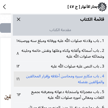
بحار الأنوار [ ج ٤٧ ]
قائمة الکتاب
مقدمة الكتاب
1 ـ باب ولادته صلوات الله عليه ووفاته ومبلغ سنه ووصيته
١
2 ـ باب أسمائه وألقابه وكناه وعللها ونقش خاتمه وحليته
٨
وشمائله صلوات الله عليه
٤
3 ـ باب النص عليه صلوات الله عليه
١٢
4 ـ باب مكارم سيره ومحاسن أخلاقه وإقرار المخالفين
*(باب)*
١٦
والمؤالفين بفضله
5 ـ باب معجزاته واستجابة دعواته ومعرفته بجميع
٦٣
*(مكارم سيره ومحاسن أخلاقه وإقرار المخالفين والمؤالفين
اللغات ومعالي أموره صلوات الله عليه
6 ـ باب ما جرى بينه
وبين المنصور وولاته وسائر
عليه‌السلام