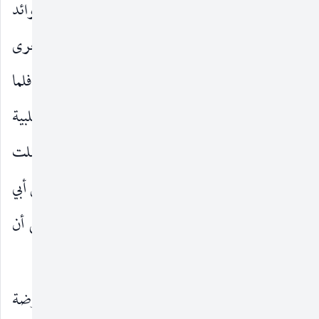
وجل وكان كثير الحديث طيب المجالسة كثير الفوائد
فإذا قال قال رسول الله
اخضر مرة واصفر أخرى
صلى‌الله‌عليه‌وآله
حتى ينكره من كان يعرفه ولقد حججت معه سنة فلما
استوت به راحلته عند الإحرام كان كلما هم بالتلبية
انقطع الصوت في حلقه وكاد أن يخر من راحلته ـ فقلت
قل يا ابن رسول الله ولا بد لك من أن تقول فقال يا ابن أبي
عامر كيف أجسر أن أقول لبيك اللهم لبيك وأخشى أن
(٣)
يقول عز وجل لي لا لبيك ولا سعديك
.
٢ ـ قب :
المناقب لابن شهرآشوب من كتاب الروضة