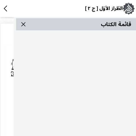
الطّراز الأوّل [ ج ٢ ]
قائمة الکتاب