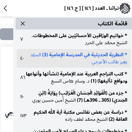
تراثنا ـ العدد [ ١٤٦ ] [ ج ١٤٦ ]
قائمة الکتاب
* خواتيم الورّاقين الأحسائيّين علىٰ المخطوطات.
٧
الشيخ محمّد علي الحرز
* النظرية الحديثية في المدرسة الإمامية (3)
السيّد
٤٠
زهير طالب الأعرجي
* كتب التراجم العربية عند الإمامية (نشأتها وأنواعها
٨٦
النظرية الحديثية في المدرسة
ودوافع تأليفها) (1)
د. وسام عبّاس السبع
الإمامية (٣)
* جزء من (الْفَوَائِدِ الْحِسَانِ الْغَرَائِبِ) رِوَايَةُ (ابْنِ
١١٠
الجندي) (305 ـ 396هـ) (7)
الشيخ أمين حسين پوري
السيّد زهير طالب الأعرجي
* دراسة عن بعض نفائس مكتبة آية الله الحكيم
١٧٣
العامّة (2)
الشيخ محمّد لطف زاده
بسم الله الرحمن الرحيم
* مخطوطات شروح دعاء الصباح لأمير المؤمنين