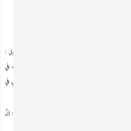
هنا :
القسم الثاني : العدالة والوثاقة والضابطية :
أوّلاً : العدالة :
العدالة في الأصل
: الاستقامة والاستواء ، وإذا قيل :
هذا عدلٌ ، قُصِدَ به مساوٍ له. وقد وقع الاختلاف في
معناها وحقيقتها تارةً ، وأخرىٰ في اعتبارها في الراوي في
قبول خبره.
أ ـ معنىٰ العدالة
: قال المحقّق القمّي (ت ١٢٣١هـ) : إنّ
«المشهور بين