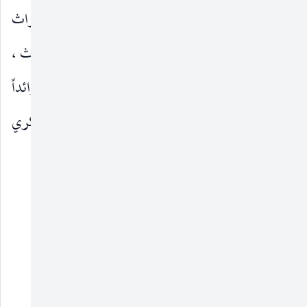
الحركة العلمية في العالم العربي والإسلامي ، وبات التراث
العربي يتمتّع بسمة التراكم وعدم الانقطاع مع الموروث ،
فكان المتقدّم أساساً يبني عليه المتأخّر وصار السابق رائداً
يسير بهديه اللاحق في إطار حركة ونشاط فكري
وإنساني لا يهدأ يتدفّق عطاء وتجديداً.
وللبحث صلة ...
__________
(١) الموجز في مراجع التراجم والبلدان : ٣٥.