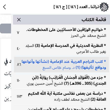
تراثنا ـ العدد [ ١٤٦ ] [ ج ١٤٦ ]
قائمة الکتاب
* خواتيم الورّاقين الأحسائيّين علىٰ المخطوطات.
٧
الشيخ محمّد علي الحرز
* النظرية الحديثية في المدرسة الإمامية (3)
السيّد
٤٠
زهير طالب الأعرجي
الثامن ، أو أعلام قم في القرن التاسع ، أو مشاهير الهند في
* كتب التراجم العربية عند الإمامية (نشأتها وأنواعها
٨٦
ودوافع تأليفها) (1)
د. وسام عبّاس السبع
القرن العاشر
. وتغطّي هذه الأعمال في الغالب شخصيّات
* جزء من (الْفَوَائِدِ الْحِسَانِ الْغَرَائِبِ) رِوَايَةُ (ابْنِ
١١٠
الجندي) (305 ـ 396هـ) (7)
الشيخ أمين حسين پوري
تنتمي لجميع التخصّصات ، وإن كان يغلب عليها التركيز
* دراسة عن بعض نفائس مكتبة آية الله الحكيم
١٧٣
علىٰ حملة الحديث والمشتغلين بالعلوم الشرعية والمبرّزين
العامّة (2)
الشيخ محمّد لطف زاده
* مخطوطات شروح دعاء الصباح لأمير المؤمنين