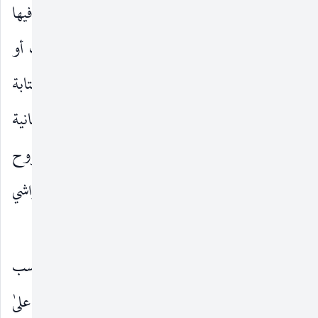
تتمّة أو ذيولاً أو تكملة لما سبقها ، وأخرىٰ اعتمد فيها
مؤلّفوها أسلوب التلخيص أو التهذيب أو الانتخاب أو
الشرح أو التعليق أو الحاشية ، كما عمد بعض إلىٰ كتابة
الردود ، فـ : «تراثناً لم يأخذ مكانه بين تراث الإنسانية
إلّا بما صنّفه الأوائل ، مضافاً إليه تلك الشروح
والمختصرات ، والذيول ، والصلات ، والحواشي
(١)
والتقريرات»
، كما يلاحظ الطناحي.
وكان لهذا التفاعل العلمي ـ دون شكّ ـ مكاسب
عظيمة وفوائد جمّة تركت في مجملها آثاراً إيجابية علىٰ