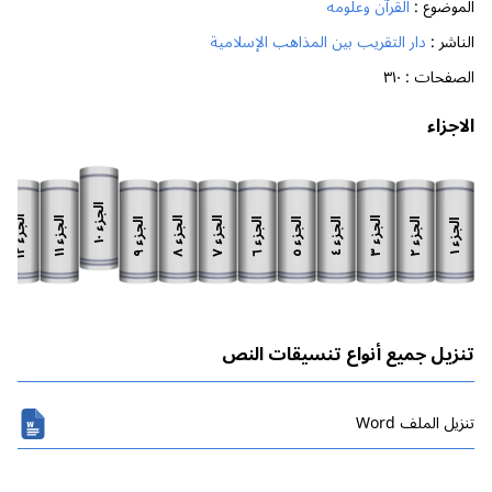
الموضوع :
القرآن وعلومه
الناشر :
دار التقريب بين المذاهب الإسلامية
الصفحات :
٣١٠
الاجزاء
الجزء
الجزء
الجزء
الجزء
الجزء
الجزء
الجزء
الجزء
الجزء
الجزء
الجزء
الجزء
١٠
١٢
١١
٨
٧
٣
٩
٦
٥
٢
٤
١
تنزيل جميع أنواع تنسيقات النص
تنزیل الملف Word