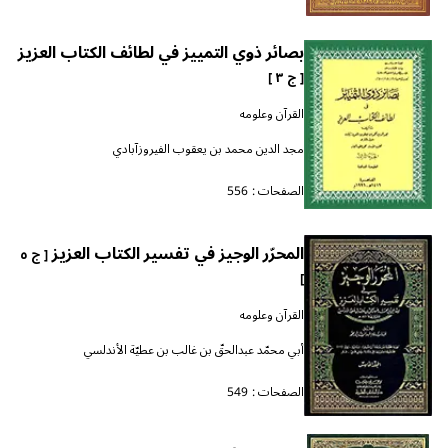
بصائر ذوي التمييز في لطائف الكتاب العزيز
[ ج ٣ ]
القرآن وعلومه
مجد الدين محمد بن يعقوب الفيروزآبادي
الصفحات :
556
المحرّر الوجيز في تفسير الكتاب العزيز
[ ج ٥
]
القرآن وعلومه
أبي محمّد عبدالحقّ بن غالب بن عطيّة الأندلسي
الصفحات :
549