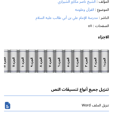
المؤلف :
الشيخ ناصر مكارم الشيرازي
الموضوع :
القرآن وعلومه
الناشر :
مدرسة الإمام علي بن أبي طالب عليه السلام
الصفحات :
٥١١
الاجزاء
الجزء
الجزء
الجزء
الجزء
الجزء
الجزء
الجزء
الجزء
الجزء
الجزء
الجزء
الجزء
١٢
١١
١٠
٨
٧
٣
٩
٦
٥
٢
٤
١
تنزيل جميع أنواع تنسيقات النص
تنزیل الملف Word