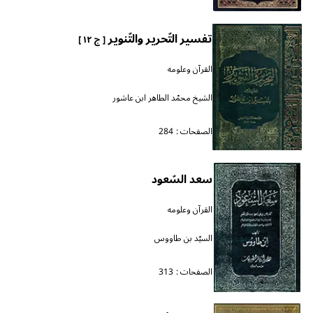
تفسير التّحرير والتّنوير
[ ج ١٢ ]
القرآن وعلومه
الشيخ محمّد الطاهر ابن عاشور
الصفحات :
284
سعد السّعود
القرآن وعلومه
السيّد بن طاووس
الصفحات :
313