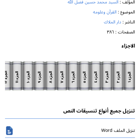
المؤلف :
السيد محمد حسين فضل الله
الموضوع :
القرآن وعلومه
الناشر :
دار الملاك
الصفحات :
٣٨٦
الاجزاء
الجزء
الجزء
الجزء
الجزء
الجزء
الجزء
الجزء
الجزء
الجزء
الجزء
الجزء
الجزء
١٢
١١
١٠
٨
٧
٣
٩
٦
٥
٢
٤
١
تنزيل جميع أنواع تنسيقات النص
تنزیل الملف Word