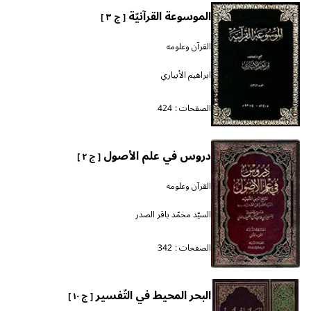
الموسوعة القرآنيّة
[ ج ٣ ]
القرآن وعلومه
ابراهيم الأبياري
الصفحات :
424
دروس في علم الأصول
[ ج ٢ ]
القرآن وعلومه
السيّد محمّد باقر الصدر
الصفحات :
342
البحر المحيط في التّفسير
[ ج ١٠ ]