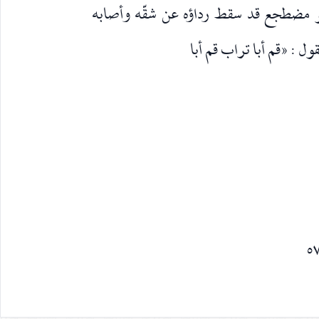
مضطجع قد سقط رداؤه عن شقّه وأصابه
ل : «قم أبا تراب قم أبا
٥