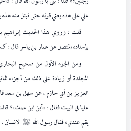
رجلين؟» قلنا : بلى يا رسول الله قال : «ا
علي على هذه يعني قرنه حتى تبتل منه هذه ي
قلت : وروي هذا الحديث إبراهيم بن
بإسناده المتصل عن عمار بن ياسر قال : كن
ومن الجزء الأول من صحيح البخاري
المجلدة أو زيادة على ذلك من أجزاء ثماني
العزيز بن أبي حازم ، عن سهل بن سعد قال
عليا في البيت فقال : «أين ابن عمك»؟ قا
يقم عندي» فقال رسول الله
لانسان : «
صلى‌الله‌عليه‌وآله