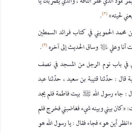
حيمر ثمود الذي عقر الناقة ، والذي يضربك يا
(٢)
عني لحيته»
.
 محمد الحمويني في كتاب فرائد السمطين
(٣)
ت أنا وعلي
وساق الحديث إلى آخره
.
عليه‌السلام
 في باب نوم الرجل من المسجد في نصف
ة قال : حدّثنا قتيبة بن سعيد ، حدّثنا عبد
 : جاء رسول الله
بيت فاطمة فلم يجد
صلى‌الله‌عليه‌وآله
لت: «كان بيني وبينه شيء فغاضبني فخرج فلم
انظر أين هو» فجاء فقال : يا رسول الله هو