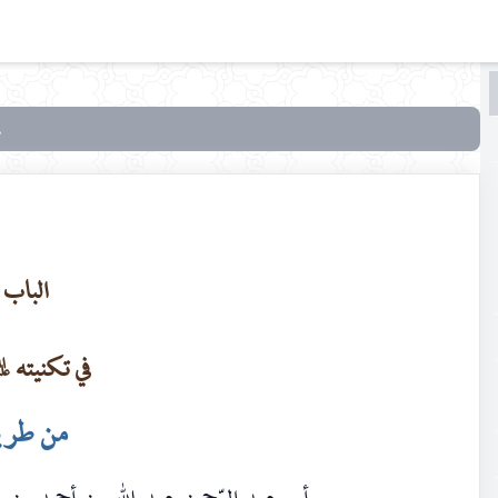
البحث
البحث
في
غاية
المرام
وحجّة
الباب 
الخصام
في تكنيته
عليه
من طريق