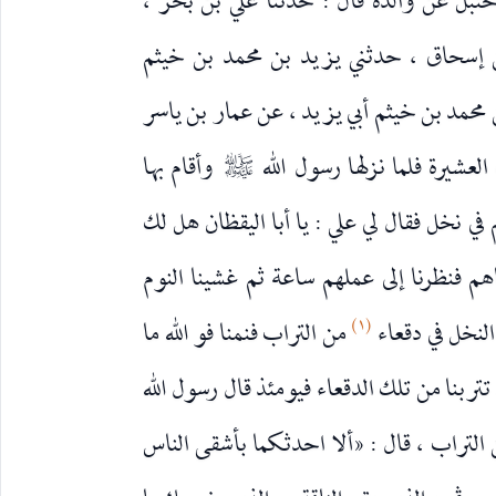
 حنبل عن والده قال : حدّثنا علي بن بحر ،
ن إسحاق ، حدثني يزيد بن محمد بن خيثم
محمد بن خيثم أبي يزيد ، عن عمار بن ياسر
لعشيرة فلما نزلها رسول الله
وأقام بها
صلى‌الله‌عليه‌وآله
 في نخل فقال لي علي : يا أبا اليقظان هل لك
م فنظرنا إلى عملهم ساعة ثم غشينا النوم
(١)
لنخل في دقعاء
من التراب فنمنا فو الله ما
تربنا من تلك الدقعاء فيومئذ قال رسول الله
ن التراب ، قال : «ألا احدثكما بأشقى الناس