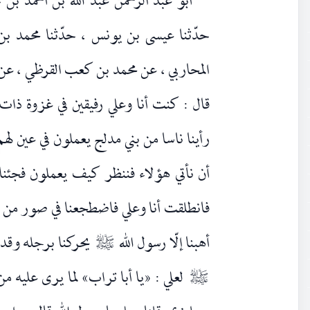
أبو عبد الرّحمن عبد الله بن أحمد بن
حدّثنا عيسى بن يونس ، حدّثنا محمد ب
المحاربي ، عن محمد بن كعب القرظي ، عن 
قال : كنت أنا وعلي رفيقين في غزوة ذات ا
رأينا ناسا من بني مدلج يعملون في عين لهم
أن نأتي هؤلاء فننظر كيف يعملون فجئناه
فانطلقت أنا وعلي فاضطجعنا في صور من ا
أهبنا إلّا رسول الله
يحركنا برجله وقد ت
صلى‌الله‌عليه‌وآله
لعلي : «يا أبا تراب» لما يرى عليه م
صلى‌الله‌عليه‌وآله