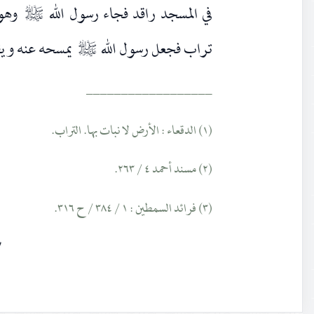
في المسجد راقد فجاء رسول الله
وهو 
صلى‌الله‌عليه‌وآله
تراب فجعل رسول الله
يمسحه عنه ويقو
صلى‌الله‌عليه‌وآله
__________________
(١) الدقعاء : الأرض لا نبات بها. التراب.
(٢) مسند أحمد ٤ / ٢٦٣.
(٣) فرائد السمطين : ١ / ٣٨٤ / ح ٣١٦.
٧