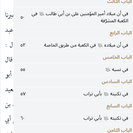
الباب الثالث
من (مناقب الفقيه ابن المغازلي) الشافعي ، قال : أخبرنا
في أن ميلاد أمير المؤمنين علي بن أبي طالب
في
عليه‌السلام
٥٠
الكعبة المشرّفة
أبو طاهر محمد بن علي بن محمد البيع قال : أخبرنا أبو عبد
الباب الرابع
الله أحمد بن محمد بن عبد الله بن خالد الكاتب قال :
في أن ميلاده
في الكعبة من طريق الخاصة
٥٢
عليه‌السلام
الباب الخامس
حدّثنا أحمد بن جعفر بن محمد بن مسلم الختلي العلوي قال
في نسبه
٥٥
عليه‌السلام
: حدثني عمر بن أحمد بن روح السّاجي ، حدثني أبو
الباب السادس
طاهر يحيى بن الحسن العلوي قال : حدثني محمد بن سعيد
في تكنيته
بأبي تراب
٥٧
عليه‌السلام
الدارمي ، حدّثنا موسى بن جعفر عن أبيه ، عن محمد بن
الباب السابع
علي ، عن أبيه علي بن الحسين قال : كنت جالسا مع أبي
في تكنيته
بأبي تراب
٦٠
عليه‌السلام
الباب الثامن