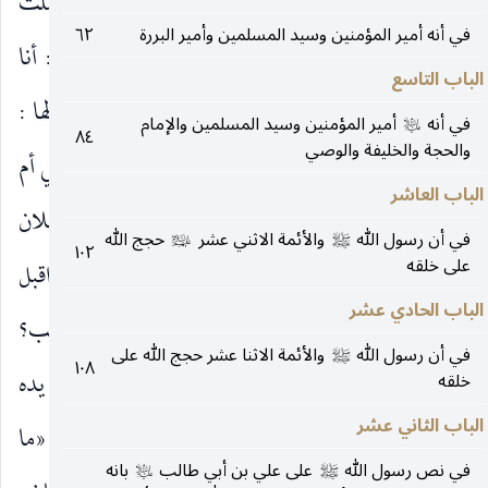
ونحن زوّار قبر جدنا
وهناك نسوة كثيرة إذ أقبلت
عليه‌السلام
في أنه أمير المؤمنين وسيد المسلمين وأمير البررة
٦٢
امرأة منهن فقلت لها : من أنت يرحمك الله؟ قالت : أنا
الباب التاسع
زبدة بنت قريبة ابن العجلان من بني ساعدة فقلت لها :
في أنه
أمير المؤمنين وسيد المسلمين والإمام
عليه‌السلام
٨٤
والحجة والخليفة والوصي
فهل عندك شيء تحدثينا؟ فقالت : اي والله حدثتني أمي أم
الباب العاشر
(١)
عمارة بنت محارة بن نضلة
بن مالك بن العجلان
في أن رسول الله
والأئمة الاثني عشر
حجج الله
صلى‌الله‌عليه‌وآله
عليهم‌السلام
١٠٢
على خلقه
الساعدي انّها كانت ذات يوم في نساء من العرب إذ اقبل
الباب الحادي عشر
أبو طالب كئيبا حزينا فقلت له ما شأنك يا أبا طالب؟
في أن رسول الله
والأئمة الاثنا عشر حجج الله على
صلى‌الله‌عليه‌وآله
١٠٨
فقال : إنّ فاطمة بنت أسد في شدّة المخاض ثم وضع يده
خلقه
الباب الثاني عشر
على وجهه فبينا هو كذلك إذ أقبل محمد
فقال : «ما
صلى‌الله‌عليه‌وآله
في نص رسول الله
على علي بن أبي طالب
بانه
صلى‌الله‌عليه‌وآله
عليه‌السلام