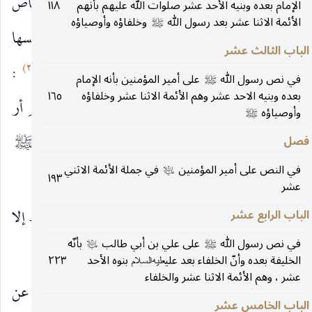
شأنك يا عم؟» فقال : إن فاطمة بنت أسد تشتكي المخاض
الإمام بعده وبنيه الأحد عشر صلوات الله عليهم بأنهم
١١٨
الأئمة الاثنا عشر بعد رسول الله
وخلفاؤه وأوصياؤه
صلى‌الله‌عليه‌وآله
فأخذ بيده وجاء وقمن معه فجاء بها إلى الكعبة فاجلسها
الباب الثالث عشر
(٢)
في الكعبة ثم قال : اجلسي على اسم الله ، قالت
:
في نص رسول الله
على أمير المؤمنين بأنه الإمام
صلى‌الله‌عليه‌وآله
بعده وبنيه الاحد عشر وهم الأئمة الاثنا عشر وخلفاؤه
١٦٥
فطلقت طلقة فولدت غلاما مسرورا نظيفا منظفا لم أر
وأوصياؤه
صلى‌الله‌عليه‌وآله
كحسن وجهه فسمّاه أبو طالب عليّا وحمله النبي
فصل
صلى‌الله‌عليه‌وآله
في النص على أمير المؤمنين
في جملة الأئمة الاثني
حتى أداه إلى منزلها.
عليه‌السلام
١٩٣
عشر
قال علي بن الحسين : «فو الله ما سمعت بشيء قط إلا
الباب الرابع عشر
في نص رسول الله
على علي بن أبي طالب
بأنّه
وهذا أحسن منه».
صلى‌الله‌عليه‌وآله
عليه‌السلام
الخليفة بعده وأنّ الخلفاء بعد علي
بنوه الأحد
٢٢٣
عليه‌السلام
عشر ، وهم الأئمة الاثنا عشر والخلفاء
وروى هذا الحديث المالكي في (الفصول المهمة) عن
الباب الخامس عشر