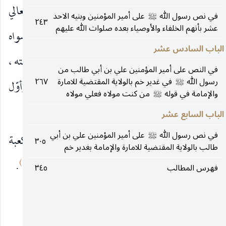
علي بن الحسين
نقله من كتاب (المناقب) لأبي المعالي
عليهما‌السلام
في نص رسول الله
على أمير المؤمنين وبنيه الاحد
صلى‌الله‌عليه‌وآله
٢٤٣
عشر بأنهم الخلفاء والأوصياء بعده صلوات الله عليهم
الفقيه المالكي قال : ولم يولد بالبيت الحرام قبله أحد سواه
الباب السادس عشر
، وهي فضيلة خصّها الله تعالى به اجلالا له واعلاء لرتبته ،
في النص على أمير المؤمنين علي بن أبي طالب من
رسول الله
في غدير خم بالولاية المقتضية للامارة
٢٦٧
وإظهارا لمكرمته وكان علي هاشميا من هاشميّين ، وأوّل
صلى‌الله‌عليه‌وآله
والإمامة في قوله
من كنت مولاه فعلي مولاه
صلى‌الله‌عليه‌وآله
(٣)
من ولده هاشم مرتين
.
الباب السابع عشر
في نص رسول الله
على أمير المؤمنين علي بن أبي
قلت : ان رواية أن أمير المؤمنين
ولد في الكعبة
صلى‌الله‌عليه‌وآله
٣٠٥
عليه‌السلام
طالب بالولاية المقتضية للامارة والإمامة بغدير خم
(٤)
بلغت حدّ التواتر ، معلومة في كتب العامة والخاصة
.
فهرس المطالب
٣٤٥
__________________