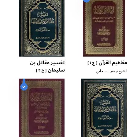
مفاهيم القرآن
تفسير مقاتل بن
[ ج ١ ]
سليمان
[ ج ٢ ]
الشيخ جعفر السبحاني