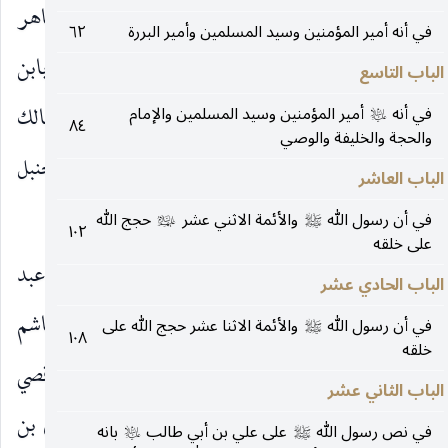
الجبار بن أحمد بن القاسم الصيرفي ، عن الشيخ أبي طاهر
في أنه أمير المؤمنين وسيد المسلمين وأمير البررة
٦٢
محمد بن علي بن محمد بن يوسف المقري المعروف بابن
الباب التاسع
العلاف ، عن أبي بكر أحمد بن جعفر بن حمدان بن مالك
في أنه
أمير المؤمنين وسيد المسلمين والإمام
عليه‌السلام
٨٤
والحجة والخليفة والوصي
القطيعي ، عن أبي عبد الرّحمن عبد الله بن أحمد بن حنبل
الباب العاشر
قال : حدثني أبي قال :
في أن رسول الله
والأئمة الاثني عشر
حجج الله
صلى‌الله‌عليه‌وآله
عليهم‌السلام
١٠٢
على خلقه
علي بن أبي طالب واسم أبي طالب عبد مناف بن عبد
الباب الحادي عشر
المطلب واسم عبد المطلب شيبة بن هاشم واسم هاشم
في أن رسول الله
والأئمة الاثنا عشر حجج الله على
صلى‌الله‌عليه‌وآله
١٠٨
خلقه
عمرو بن عبد مناف واسم عبد مناف المغيرة بن قصي
الباب الثاني عشر
واسم قصي زيد بن كلاب بن مرة بن كعب بن لوي بن
في نص رسول الله
على علي بن أبي طالب
بانه
صلى‌الله‌عليه‌وآله
عليه‌السلام