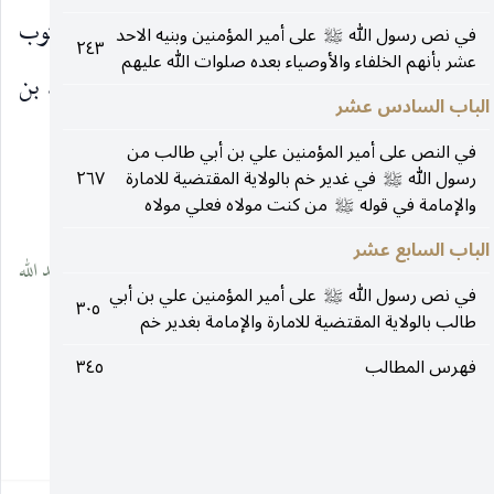
بن لمك وهو في لغة العرب ملكان بن المتوشلخ وهو المثوب
في نص رسول الله
على أمير المؤمنين وبنيه الاحد
صلى‌الله‌عليه‌وآله
٢٤٣
عشر بأنهم الخلفاء والأوصياء بعده صلوات الله عليهم
بن اخنح وهو إدريس
النبي بن يرد وهو اليارد بن
عليه‌السلام
الباب السادس عشر
مهلائيل بن قينان بن انوش وهو
في النص على أمير المؤمنين علي بن أبي طالب من
رسول الله
في غدير خم بالولاية المقتضية للامارة
٢٦٧
صلى‌الله‌عليه‌وآله
__________________
والإمامة في قوله
من كنت مولاه فعلي مولاه
صلى‌الله‌عليه‌وآله
الباب السابع عشر
(١) الصحيح : (محمد بن المعمر بن أبي الغنائم المعمر بن أحمد أبي عبد الله
في نص رسول الله
على أمير المؤمنين علي بن أبي
صلى‌الله‌عليه‌وآله
٣٠٥
طالب بالولاية المقتضية للامارة والإمامة بغدير خم
الحسيني) كما في عمدة الطالب ص ٣٢٢ ط ايران.
فهرس المطالب
٣٤٥
(٢) في المخطوطة : الراقد ، وفي البحار : الرافد.
٥٥