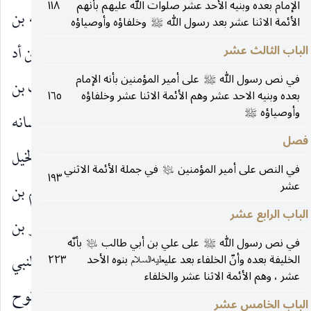
الإمام بعده وبنيه الأحد عشر صلوات الله عليهم بأنهم
١١٨
غالب بن فهر بن مالك بن النضر بن كنانة بن خزيمة بن
الأئمة الاثنا عشر بعد رسول الله
وخلفاؤه وأوصياؤه
صلى‌الله‌عليه‌وآله
مدركة بن الياس بن مضر بن نزار بن معد بن عدنان بن أد
الباب الثالث عشر
في نص رسول الله
على أمير المؤمنين بأنه الإمام
بن أدد بن الهميسع بن يشخب ـ وقيل اشخب ـ بن نبت بن
صلى‌الله‌عليه‌وآله
بعده وبنيه الاحد عشر وهم الأئمة الاثنا عشر وخلفاؤه
١٦٥
وأوصياؤه
صلى‌الله‌عليه‌وآله
قيدار بن إسماعيل ، وإسماعيل أول من فتق لسانه
فصل
بالعربية المبينة التي نزل بها القرآن ، وأوّل من ركب الخيل
في النص على أمير المؤمنين
في جملة الأئمة الاثني
عليه‌السلام
١٩٣
عشر
وكانت وحوشا وهو ابن عرق الثرى خليل الله إبراهيم بن
الباب الرابع عشر
تارخ بن ناخور ـ وقيل التأخر ـ ابن ساروع بن ارغو بن
في نص رسول الله
على علي بن أبي طالب
بأنّه
صلى‌الله‌عليه‌وآله
عليه‌السلام
فارغ وهو قاسم الأرض بين أهلها بن غابر وهو هود النبي
الخليفة بعده وأنّ الخلفاء بعد علي
بنوه الأحد
٢٢٣
عليه‌السلام
عشر ، وهم الأئمة الاثنا عشر والخلفاء
(٢)
بن شالخ بن ارفخشد وهو الراند
بن سام بن نوح
عليه‌السلام
الباب الخامس عشر